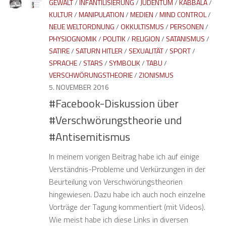
GEWALT
/
INFANTILISIERUNG
/
JUDENTUM
/
KABBALA
/
KULTUR
/
MANIPULATION
/
MEDIEN
/
MIND CONTROL
/
NEUE WELTORDNUNG
/
OKKULTISMUS
/
PERSONEN
/
PHYSIOGNOMIK
/
POLITIK
/
RELIGION
/
SATANISMUS
/
SATIRE
/
SATURN HITLER
/
SEXUALITÄT
/
SPORT
/
SPRACHE
/
STARS
/
SYMBOLIK
/
TABU
/
VERSCHWÖRUNGSTHEORIE
/
ZIONISMUS
5. NOVEMBER 2016
#Facebook-Diskussion über
#Verschwörungstheorie und
#Antisemitismus
In meinem vorigen Beitrag habe ich auf einige
Verständnis-Probleme und Verkürzungen in der
Beurteilung von Verschwörungstheorien
hingewiesen. Dazu habe ich auch noch einzelne
Vorträge der Tagung kommentiert (mit Videos).
Wie meist habe ich diese Links in diversen