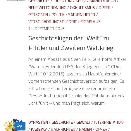
GESCHICHTE
/
JUDENTUM
/
KRIEG
/
MANIPULATION
/
NEUE WELTORDNUNG
/
OKKULTISMUS
/
OPFER
/
PERSONEN
/
POLITIK
/
SATURN HITLER
/
VERSCHWÖRUNGSTHEORIE
/
ZIONISMUS
11. DEZEMBER 2016
Geschichtslügen der “Welt” zu
#Hitler und Zweitem Weltkrieg
An einem Absatz aus Sven Felix Kellerhoffs Artikel
“Warum Hitler den USA den Krieg erklärte” (“Die
Welt”, 10.12.2016) lassen sich Hauptfehler einer
vorherrschenden Geschichtsversion aufzeigen. Es
ist schon erschütternd, wie eine renommierte
Presse-Institution ihr zahlendes Publikum hinters
Licht führt – und man fragt sich, warum...
DYNASTIEN
/
GESCHICHTE
/
GEWALT
/
INTERPRETATION
0
/
KABBALA
/
NACHRICHTEN
/
NAMEN
/
OPFER
/