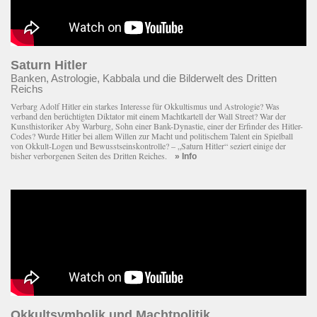
Saturn Hitler
Banken, Astrologie, Kabbala und die Bilderwelt des Dritten
Reichs
Verbarg Adolf Hitler ein starkes Interesse für Okkultismus und Astrologie? Was
verband den berüchtigten Diktator mit einem Macht­kartell der Wall Street? War der
Kunsthistoriker Aby Warburg, Sohn einer Bank-Dynastie, einer der Erfinder des Hitler-
Codes? Wurde Hitler bei allem Willen zur Macht und politischem Talent ein Spielball
von Okkult-Logen und Bewusstseinskontrolle? – „Saturn Hitler“ seziert einige der
bisher verborgenen Seiten des Dritten Reiches.
» Info
Okkultsymbolik und Machtpolitik