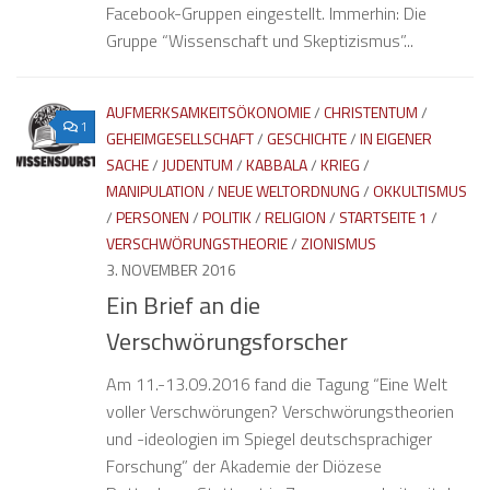
Facebook-Gruppen eingestellt. Immerhin: Die
Gruppe “Wissenschaft und Skeptizismus”...
AUFMERKSAMKEITSÖKONOMIE
/
CHRISTENTUM
/
1
GEHEIMGESELLSCHAFT
/
GESCHICHTE
/
IN EIGENER
SACHE
/
JUDENTUM
/
KABBALA
/
KRIEG
/
MANIPULATION
/
NEUE WELTORDNUNG
/
OKKULTISMUS
/
PERSONEN
/
POLITIK
/
RELIGION
/
STARTSEITE 1
/
VERSCHWÖRUNGSTHEORIE
/
ZIONISMUS
3. NOVEMBER 2016
Ein Brief an die
Verschwörungsforscher
Am 11.-13.09.2016 fand die Tagung “Eine Welt
voller Verschwörungen? Verschwörungs­theorien
und -ideologien im Spiegel deutschsprachiger
Forschung” der Akademie der Diözese