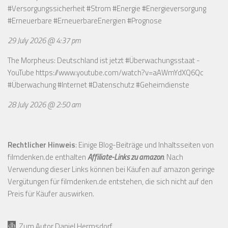
#Versorgungssicherheit #Strom #Energie #Energieversorgung
#Erneuerbare #ErneuerbareEnergien #Prognose
29 July 2026 @ 4:37 pm
The Morpheus: Deutschland ist jetzt #Überwachungsstaat -
YouTube
https://www.youtube.com/watch?v=aAWmYdXQ6Qc
#Überwachung #Internet #Datenschutz #Geheimdienste
28 July 2026 @ 2:50 am
Rechtlicher Hinweis
: Einige Blog-Beiträge und Inhaltsseiten von
filmdenken.de enthalten
Affiliate-Links zu amazon
. Nach
Verwendung dieser Links können bei Käufen auf amazon geringe
Vergütungen für filmdenken.de entstehen, die sich nicht auf den
Preis für Käufer auswirken.
Zum Autor Daniel Hermsdorf