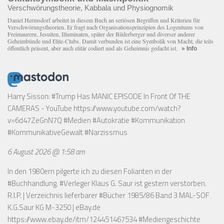
Verschwörungstheorie, Kabbala und Physiognomik
Daniel Hermsdorf arbeitet in diesem Buch an seriösen Begriffen und Kriterien für
Verschwörungstheorien. Er fragt nach Organisationsprinzipien des Logentums von
Freimaurern, Jesuiten, Illuminaten, später der Bilderberger und diverser anderer
Geheimbünde und Elite-Clubs. Damit verbunden ist eine Symbolik von Macht, die teils
öffentlich präsent, aber auch elitär codiert und als Geheimnis gedacht ist.
» Info
Harry Sisson: #Trump Has MANIC EPISODE In Front Of THE
CAMERAS - YouTube
https://www.youtube.com/watch?
v=6d47ZeGnN7Q
#Medien #Autokratie #Kommunikation
#KommunikativeGewalt #Narzissmus
6 August 2026 @ 1:58 am
In den 1980ern pilgerte ich zu diesen Folianten in der
#Buchhandlung. #Verleger Klaus G. Saur ist gestern verstorben.
R.I.P. | Verzeichnis lieferbarer #Bücher 1985/86 Band 3 MAL-SOF
K.G.Saur KG M-3250 | eBay.de
https://www.ebay.de/itm/124451467534
#Mediengeschichte