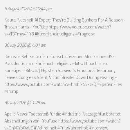
5 August 2026 @ 10:44 pm
Neural Nutshell: AI Expert: They're Building Bunkers For A Reason -
Tristan Harris - YouTube
https://www.youtube.com/watch?
v=xT3Pmw4f-Y8
#KünstlicheIntelligenz #Prognose
30 July 2026 @ 4:01 am
Die reale Kehrseite der notorisch obszönen Mimik eines US-
Präsidenten, am Ende noch religiös verkitscht nach allem
sonstigen #Kitsch. | #Epstein Survivor's Emotional Testimony
Leaves Congress Silent, Victim Breaks Down During Hearing -
https://www.youtube.com/watch?v=hmhlk4Nkc-Q
#EpsteinFiles
#Trump
30 July 2026 @ 1:28 am
Apollo News: Todesstoß für die #Industrie: Netzagentur bereitet
Abschaltungen vor - YouTube
https://www.youtube.com/watch?
v=DnXEYpQvILE
#Vahrenholt #FritzVahrenholt #Interview