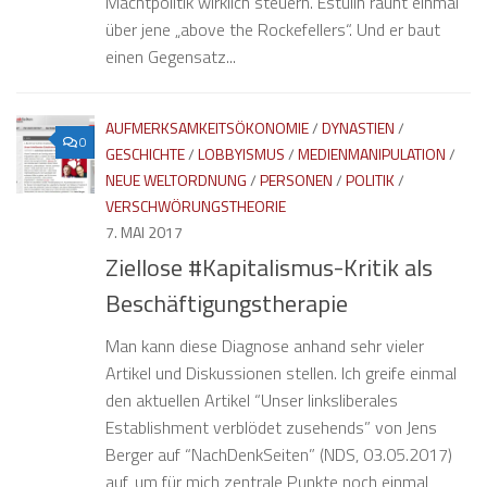
Machtpolitik wirklich steuern. Estulin raunt einmal
über jene „above the Rockefellers“. Und er baut
einen Gegensatz...
AUFMERKSAMKEITSÖKONOMIE
/
DYNASTIEN
/
0
GESCHICHTE
/
LOBBYISMUS
/
MEDIENMANIPULATION
/
NEUE WELTORDNUNG
/
PERSONEN
/
POLITIK
/
VERSCHWÖRUNGSTHEORIE
7. MAI 2017
Ziellose #Kapitalismus-Kritik als
Beschäftigungstherapie
Man kann diese Diagnose anhand sehr vieler
Artikel und Diskussionen stellen. Ich greife einmal
den aktuellen Artikel “Unser linksliberales
Establishment verblödet zusehends” von Jens
Berger auf “NachDenkSeiten” (NDS, 03.05.2017)
auf, um für mich zentrale Punkte noch einmal