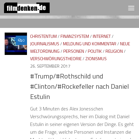
FOLGEN:
Zum Inhalt springen
CHRISTENTUM
/
FINANZSYSTEM
/
INTERNET
/
0
JOURNALISMUS
/
MELDUNG UND KOMMENTAR
/
NEUE
WELTORDNUNG
/
PERSONEN
/
POLITIK
/
RELIGION
/
VERSCHWÖRUNGSTHEORIE
/
ZIONISMUS
26. SEPTEMBER 2017
#Trump/#Rothschild und
#Clinton/#Rockefeller nach Daniel
Estulin
Gut 3 Minuten des Alex Jonesschen
Verschwörungssprechs, hier im Dialog mit Daniel
Estulin in seiner eigenen Version der Dinge. Es geht
um die Frage, welche Personen und Instanzen die