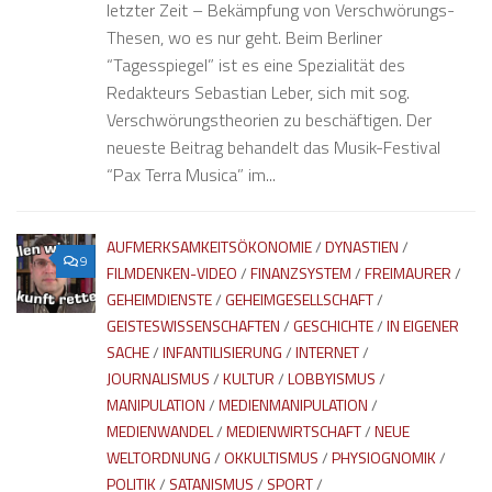
letzter Zeit – Bekämpfung von Verschwörungs-
Thesen, wo es nur geht. Beim Berliner
“Tagesspiegel” ist es eine Spezialität des
Redakteurs Sebastian Leber, sich mit sog.
Verschwörungstheorien zu beschäftigen. Der
neueste Beitrag behandelt das Musik-Festival
“Pax Terra Musica” im...
AUFMERKSAMKEITSÖKONOMIE
/
DYNASTIEN
/
9
FILMDENKEN-VIDEO
/
FINANZSYSTEM
/
FREIMAURER
/
GEHEIMDIENSTE
/
GEHEIMGESELLSCHAFT
/
GEISTESWISSENSCHAFTEN
/
GESCHICHTE
/
IN EIGENER
SACHE
/
INFANTILISIERUNG
/
INTERNET
/
JOURNALISMUS
/
KULTUR
/
LOBBYISMUS
/
MANIPULATION
/
MEDIENMANIPULATION
/
MEDIENWANDEL
/
MEDIENWIRTSCHAFT
/
NEUE
WELTORDNUNG
/
OKKULTISMUS
/
PHYSIOGNOMIK
/
POLITIK
/
SATANISMUS
/
SPORT
/