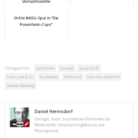
Verlustmodelle
Dritte #NSU-Spur in "Die
Rosenheim-Cops"
Schlagwörter:
Adolf Hitler
Die Welt
Jacob Schiff
Kuhn Loeb & Co.
Rockefeller
Rothschild
Sven Felix Kellerhoff
Zweiter Weltkrieg
Daniel Hermsdorf
Verleger, Autor, Journalist bei filmdenken.de -
Medienkritik, Verschwörungstheorie und
Physiognomik