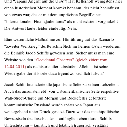
Und “Japans Angriff auf die USA”? Hat Kellerhoff wenigstens hier
einen historischen Moment korrekt benannt, der nicht beeinflusst
von etwas war, das er mit dem unpräzisen Begriff eines
“internationalen Finanzjudentums” als nicht-existent vorgaukelt? –
Die Antwort lautet leider eindeutig: Nein.
Eine wesentliche Maßnahme zur Hinführung auf das Szenario
“Zweiter Weltkrieg” dürfte schließlich im Fernen Osten wiederum
die Beihilfe Jacob Schiffs gewesen sein. Sicher muss man eine
Website wie den
“Occidental Observer” (gleich zitiert vom
12.04.2011)
als rechtsorientiert einstufen. Allein – ist seine
Wiedergabe der Historie dazu irgendwo sachlich falsch?
Jacob Schiff finanzierte die japanische Seite zu seinen Lebzeiten.
Auch das ansonsten ebf. von US-amerikanischer Seite respektive
Wall-Street-Clique um Morgan und Rockefeller geförderte
kommunistische Russland wurde später von Japan aus
weitergehend unter Druck gesetzt. Dazu war das machtpolitische
Bewusstsein des Inselstaates – anfänglich eben durch Schiffs
Unterstützung – künstlich und letztlich trügerisch verstärkt