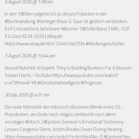
6 August 2026 @ 1:58 am
In den 1980ern pilgerte ich zu diesen Folianten in der
#Buchhandlung. #Verleger Klaus G. Saur ist gestern verstorben.
R.I.P. | Verzeichnis lieferbarer #Bücher 1985/86 Band 3 MAL-SOF
K.G.Saur KG M-3250 | eBay.de
https://www.ebay.de/itm/124451467534
#Mediengeschichte
5 August 2026 @ 10:44 pm
Neural Nutshell: AI Expert: They're Building Bunkers For A Reason -
Tristan Harris - YouTube
https://www.youtube.com/watch?
v=xT3Pmw4f-Y8
#KünstlicheIntelligenz #Prognose
30 July 2026 @ 4:01 am
Die reale Kehrseite der notorisch obszönen Mimik eines US-
Präsidenten, am Ende noch religiös verkitscht nach allem
sonstigen #Kitsch. | #Epstein Survivor's Emotional Testimony
Leaves Congress Silent, Victim Breaks Down During Hearing -
https://www.youtube.com/watch?v=hmhlk4Nkc-Q
#EpsteinFiles