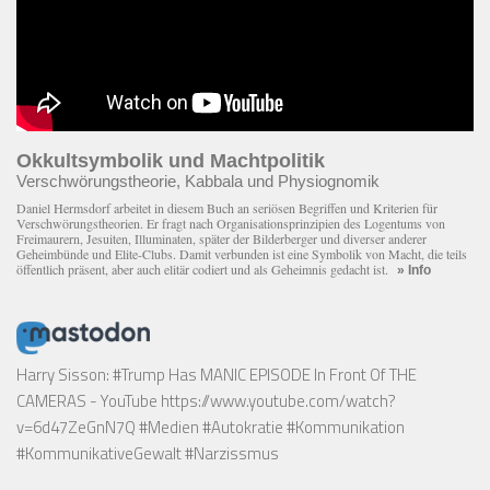
Okkultsymbolik und Machtpolitik
Verschwörungstheorie, Kabbala und Physiognomik
Daniel Hermsdorf arbeitet in diesem Buch an seriösen Begriffen und Kriterien für
Verschwörungstheorien. Er fragt nach Organisationsprinzipien des Logentums von
Freimaurern, Jesuiten, Illuminaten, später der Bilderberger und diverser anderer
Geheimbünde und Elite-Clubs. Damit verbunden ist eine Symbolik von Macht, die teils
öffentlich präsent, aber auch elitär codiert und als Geheimnis gedacht ist.
» Info
Harry Sisson: #Trump Has MANIC EPISODE In Front Of THE
CAMERAS - YouTube
https://www.youtube.com/watch?
v=6d47ZeGnN7Q
#Medien #Autokratie #Kommunikation
#KommunikativeGewalt #Narzissmus