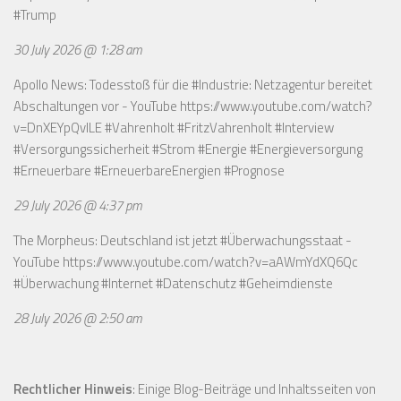
#Trump
30 July 2026 @ 1:28 am
Apollo News: Todesstoß für die #Industrie: Netzagentur bereitet
Abschaltungen vor - YouTube
https://www.youtube.com/watch?
v=DnXEYpQvILE
#Vahrenholt #FritzVahrenholt #Interview
#Versorgungssicherheit #Strom #Energie #Energieversorgung
#Erneuerbare #ErneuerbareEnergien #Prognose
29 July 2026 @ 4:37 pm
The Morpheus: Deutschland ist jetzt #Überwachungsstaat -
YouTube
https://www.youtube.com/watch?v=aAWmYdXQ6Qc
#Überwachung #Internet #Datenschutz #Geheimdienste
28 July 2026 @ 2:50 am
Rechtlicher Hinweis
: Einige Blog-Beiträge und Inhaltsseiten von