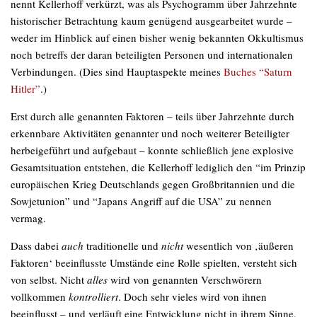
nennt Kellerhoff verkürzt, was als Psychogramm über Jahrzehnte
historischer Betrachtung kaum genügend ausgearbeitet wurde –
weder im Hinblick auf einen bisher wenig bekannten Okkultismus
noch betreffs der daran beteiligten Personen und internationalen
Verbindungen. (Dies sind Hauptaspekte meines
Buches “Saturn
Hitler”
.)
Erst durch alle genannten Faktoren – teils über Jahrzehnte durch
erkennbare Aktivitäten genannter und noch weiterer Beteiligter
herbeigeführt und aufgebaut – konnte schließlich jene explosive
Gesamtsituation entstehen, die Kellerhoff lediglich den “im Prinzip
europäischen Krieg Deutschlands gegen Großbritannien und die
Sowjetunion” und “Japans Angriff auf die USA” zu nennen
vermag.
Dass dabei
auch
traditionelle und
nicht
wesentlich von ‚äußeren
Faktoren‘ beeinflusste Umstände eine Rolle spielten, versteht sich
von selbst. Nicht
alles
wird von genannten Verschwörern
vollkommen
kontrolliert
. Doch sehr vieles wird von ihnen
beeinflusst – und verläuft eine Entwicklung nicht in ihrem Sinne,