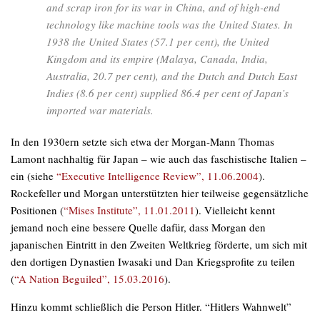
and scrap iron for its war in China, and of high-end
technology like machine tools was the United States. In
1938 the United States (57.1 per cent), the United
Kingdom and its empire (Malaya, Canada, India,
Australia, 20.7 per cent), and the Dutch and Dutch East
Indies (8.6 per cent) supplied 86.4 per cent of Japan’s
imported war materials.
In den 1930ern setzte sich etwa der Morgan-Mann Thomas
Lamont nachhaltig für Japan – wie auch das faschistische Italien –
ein (siehe
“Executive Intelligence Review”, 11.06.2004
).
Rockefeller und Morgan unterstützten hier teilweise gegensätzliche
Positionen (
“Mises Institute”, 11.01.2011
). Vielleicht kennt
jemand noch eine bessere Quelle dafür, dass Morgan den
japanischen Eintritt in den Zweiten Weltkrieg förderte, um sich mit
den dortigen Dynastien Iwasaki und Dan Kriegsprofite zu teilen
(
“A Nation Beguiled”, 15.03.2016
).
Hinzu kommt schließlich die Person Hitler. “Hitlers Wahnwelt”