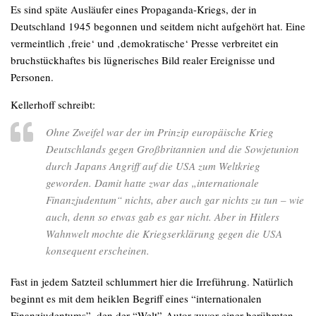
Es sind späte Ausläufer eines Propaganda-Kriegs, der in
Deutschland 1945 begonnen und seitdem nicht aufgehört hat. Eine
vermeintlich ‚freie‘ und ‚demokratische‘ Presse verbreitet ein
bruchstückhaftes bis lügnerisches Bild realer Ereignisse und
Personen.
Kellerhoff schreibt:
Ohne Zweifel war der im Prinzip europäische Krieg
Deutschlands gegen Großbritannien und die Sowjetunion
durch Japans Angriff auf die USA zum Weltkrieg
geworden. Damit hatte zwar das „internationale
Finanzjudentum“ nichts, aber auch gar nichts zu tun – wie
auch, denn so etwas gab es gar nicht. Aber in Hitlers
Wahnwelt mochte die Kriegserklärung gegen die USA
konsequent erscheinen.
Fast in jedem Satzteil schlummert hier die Irreführung. Natürlich
beginnt es mit dem heiklen Begriff eines “internationalen
Finanzjudentums”, den der “Welt”-Autor zuvor einer berühmten