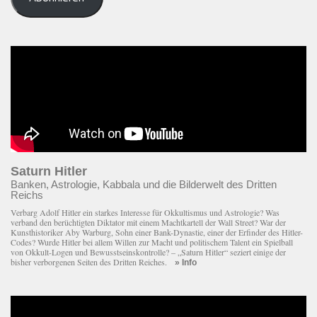
Adresse
eingeben
Saturn Hitler
Banken, Astrologie, Kabbala und die Bilderwelt des Dritten
Reichs
Verbarg Adolf Hitler ein starkes Interesse für Okkultismus und Astrologie? Was
verband den berüchtigten Diktator mit einem Macht­kartell der Wall Street? War der
Kunsthistoriker Aby Warburg, Sohn einer Bank-Dynastie, einer der Erfinder des Hitler-
Codes? Wurde Hitler bei allem Willen zur Macht und politischem Talent ein Spielball
von Okkult-Logen und Bewusstseinskontrolle? – „Saturn Hitler“ seziert einige der
bisher verborgenen Seiten des Dritten Reiches.
» Info