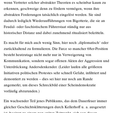
wenn Vertreter solcher abstrakter Theorien es scheinbar kaum zu
erkennen, geschweige denn zu fördern vermögen, wenn ihre
abstrakten Forderungen tatsächlich eingelöst werden. Sie sind
dadurch lediglich Wiederaufführungen von Bigotterie, die sie an
Feudal- oder faschistischem Führerstaat ständig nur aus
historischer Distanz und dabei zunehmend ritualisiert bekritteln.
Es macht für mich auch wenig Sinn, hier noch ‚diplomatisch‘ oder
zurückhaltend zu formulieren. Die Farce so mancher 68er-Position
besteht heutzutage nicht mehr nur in Verweigerung von
Kommunikation, sondern sogar offenen Akten der Aggression und
Unterdrückung Andersdenkender. (Leider laufen alle größeren
Initiativen politischen Protestes sehr schnell Gefahr, infiltriert und
demontiert zu werden – dies sei hier nur noch am Rande
angemerkt, um dieses Schreckbild einer Scheindemokratie
vorläufig abzurunden.)
Ein wachsender Teil jenes Publikums, das dem Dauerfeuer immer
gleicher Geschichtsklitterungen durch Kellerhoff u. a. ausgesetzt
ist, beginnt zu einem nun späten Zeitpunkt, sich von diesen