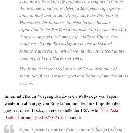
hand had a boost of self-confidence, being the first non-
White modern nation to defeat a European superpower
both on land and at sea. By defeating the Russians in
Manchuria the Japanese blocked further Russian
expansion in the Far East and opened up perspectives for
their own imperial schemes, especially in China. One
could say that the Russo-Japanese war unleashed
Japanese imperialism which would ultimately lead to the
bombing of Pearl Harbor in 1941.
The Japanese were well aware of the contribution of
Jacob Schiff to their war effort and bestowed many honors
on him.
Im unmittelbaren Vorgang des Zweiten Weltkriegs war Japan
wiederum abhängig von Rohstoffen und Technik-Importen des
gegnerischen Blocks, an erster Stelle der USA, wie
“The Asia-
Pacific Journal” (09.09.2012)
es darstellt:
Japan’s primary source of raw materials like petroleum