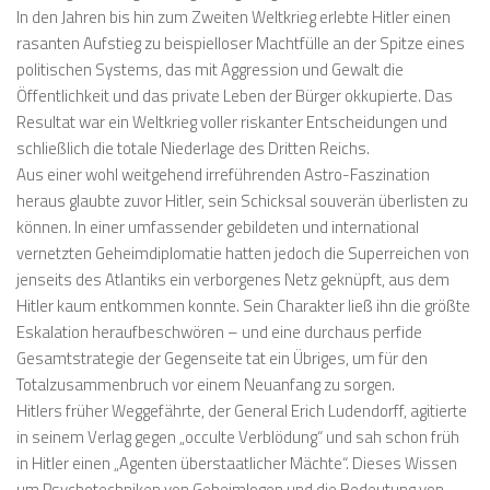
In den Jahren bis hin zum Zweiten Weltkrieg erlebte Hitler einen
rasanten Aufstieg zu beispielloser Machtfülle an der Spitze eines
politischen Systems, das mit Aggression und Gewalt die
Öffentlichkeit und das private Leben der Bürger okkupierte. Das
Resultat war ein Weltkrieg voller riskanter Entscheidungen und
schließlich die totale Niederlage des Dritten Reichs.
Aus einer wohl weitgehend irreführenden Astro-Faszination
heraus glaubte zuvor Hitler, sein Schicksal souverän überlisten zu
können. In einer umfassender gebildeten und international
vernetzten Geheimdiplomatie hatten jedoch die Superreichen von
jenseits des Atlantiks ein verborgenes Netz geknüpft, aus dem
Hitler kaum entkommen konnte. Sein Charakter ließ ihn die größte
Eskalation heraufbeschwören – und eine durchaus perfide
Gesamtstrategie der Gegenseite tat ein Übriges, um für den
Totalzusammenbruch vor einem Neuanfang zu sorgen.
Hitlers früher Weggefährte, der General Erich Ludendorff, agitierte
in seinem Verlag gegen „occulte Verblödung“ und sah schon früh
in Hitler einen „Agenten überstaatlicher Mächte“. Dieses Wissen
um Psychotechniken von Geheimlogen und die Bedeutung von