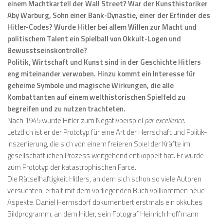
einem Macht­kartell der Wall Street? War der Kunsthistoriker
Aby Warburg, Sohn einer Bank-Dynastie, einer der Erfinder des
Hitler-Codes? Wurde Hitler bei allem Willen zur Macht und
politischem Talent ein Spielball von Okkult-Logen und
Bewusstseinskontrolle?
Politik, Wirtschaft und Kunst sind in der Geschichte Hitlers
eng miteinander verwoben. Hinzu kommt ein Interesse für
geheime Symbole und magische Wirkungen, die alle
Kombattanten auf einem welthistorischen Spielfeld zu
begreifen und zu nutzen trachteten.
Nach 1945 wurde Hitler zum Negativbeispiel
par excellence
.
Letztlich ist er der Prototyp für eine Art der Herrschaft und Politik-
Inszenierung, die sich von einem freieren Spiel der Kräfte im
gesellschaftlichen Prozess weitgehend entkoppelt hat. Er wurde
zum Prototyp der katastrophischen Farce.
Die Rätselhaftigkeit Hitlers, an dem sich schon so viele Autoren
versuchten, erhält mit dem vorliegenden Buch vollkommen neue
Aspekte. Daniel Hermsdorf dokumentiert erstmals ein okkultes
Bildprogramm, an dem Hitler, sein Fotograf Heinrich Hoffmann