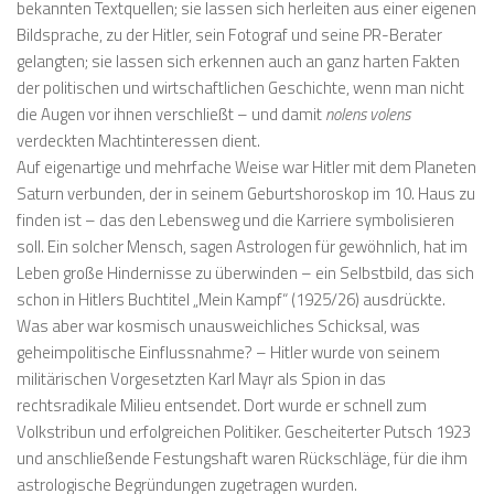
bekannten Textquellen; sie lassen sich herleiten aus einer eigenen
Bildsprache, zu der Hitler, sein Fotograf und seine PR-Berater
gelangten; sie lassen sich erkennen auch an ganz harten Fakten
der politischen und wirtschaftlichen Geschichte, wenn man nicht
die Augen vor ihnen verschließt – und damit
nolens volens
verdeckten Machtinteressen dient.
Auf eigenartige und mehrfache Weise war Hitler mit dem Planeten
Saturn verbunden, der in seinem Geburtshoroskop im 10. Haus zu
finden ist – das den Lebensweg und die Karriere symbolisieren
soll. Ein solcher Mensch, sagen Astrologen für gewöhnlich, hat im
Leben große Hindernisse zu überwinden – ein Selbstbild, das sich
schon in Hitlers Buchtitel „Mein Kampf“ (1925/26) ausdrückte.
Was aber war kosmisch unausweichliches Schicksal, was
geheimpolitische Einflussnahme? – Hitler wurde von seinem
militärischen Vorgesetzten Karl Mayr als Spion in das
rechtsradikale Milieu entsendet. Dort wurde er schnell zum
Volkstribun und erfolgreichen Politiker. Gescheiterter Putsch 1923
und anschließende Festungshaft waren Rückschläge, für die ihm
astrologische Begründungen zugetragen wurden.