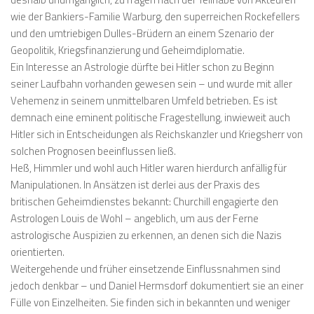
wie der Bankiers-Familie Warburg, den superreichen Rockefellers
und den umtriebigen Dulles-Brüdern an einem Szenario der
Geopolitik, Kriegsfinanzierung und Geheimdiplomatie.
Ein Interesse an Astrologie dürfte bei Hitler schon zu Beginn
seiner Laufbahn vorhanden gewesen sein – und wurde mit aller
Vehemenz in seinem unmittelbaren Umfeld betrieben. Es ist
demnach eine eminent politische Fragestellung, inwieweit auch
Hitler sich in Entscheidungen als Reichskanzler und Kriegsherr von
solchen Prognosen beeinflussen ließ.
Heß, Himmler und wohl auch Hitler waren hierdurch anfällig für
Manipulationen. In Ansätzen ist derlei aus der Praxis des
britischen Geheimdienstes bekannt: Churchill engagierte den
Astrologen Louis de Wohl – angeblich, um aus der Ferne
astrologische Auspizien zu erkennen, an denen sich die Nazis
orientierten.
Weitergehende und früher einsetzende Einflussnahmen sind
jedoch denkbar – und Daniel Hermsdorf dokumentiert sie an einer
Fülle von Einzelheiten. Sie finden sich in bekannten und weniger