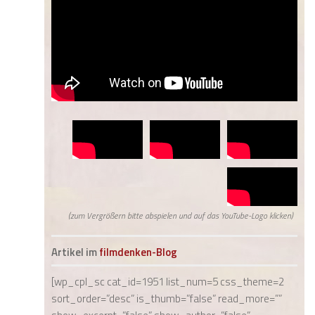
(zum Vergrößern bitte abspielen und auf das YouTube-Logo klicken)
Artikel im
filmdenken-Blog
[wp_cpl_sc cat_id=1951 list_num=5 css_theme=2
sort_order=”desc” is_thumb=”false” read_more=””