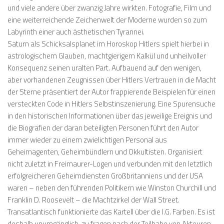
und viele andere über zwanzig Jahre wirkten. Fotografie, Film und
eine weiterreichende Zeichenwelt der Moderne wurden so zum
Labyrinth einer auch ästhetischen Tyrannei.
Saturn als Schicksalsplanet im Horoskop Hitlers spielt hierbei in
astrologischem Glauben, machtgierigem Kalkül und unheilvoller
Konsequenz seinen uralten Part. Aufbauend auf den wenigen,
aber vorhandenen Zeugnissen über Hitlers Vertrauen in die Macht
der Sterne präsentiert der Autor frappierende Beispielen für einen
versteckten Code in Hitlers Selbstinszenierung. Eine Spurensuche
in den historischen Informationen über das jeweilige Ereignis und
die Biografien der daran beteiligten Personen führt den Autor
immer wieder zu einem zwielichtigen Personal aus
Geheimagenten, Geheimbündlern und Okkultisten. Organisiert
nicht zuletzt in Freimaurer-Logen und verbunden mit den letztlich
erfolgreicheren Geheimdiensten Großbritanniens und der USA
waren – neben den führenden Politikern wie Winston Churchill und
Franklin D. Roosevelt – die Machtzirkel der Wall Street.
Transatlantisch funktionierte das Kartell über die I.G. Farben. Es ist
deshalb unumgänglich, zu fragen nach der Teilhabe von Akteuren