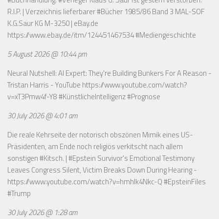
R.I.P. | Verzeichnis lieferbarer #Bücher 1985/86 Band 3 MAL-SOF
K.G.Saur KG M-3250 | eBay.de
https://www.ebay.de/itm/124451467534
#Mediengeschichte
5 August 2026 @ 10:44 pm
Neural Nutshell: AI Expert: They're Building Bunkers For A Reason -
Tristan Harris - YouTube
https://www.youtube.com/watch?
v=xT3Pmw4f-Y8
#KünstlicheIntelligenz #Prognose
30 July 2026 @ 4:01 am
Die reale Kehrseite der notorisch obszönen Mimik eines US-
Präsidenten, am Ende noch religiös verkitscht nach allem
sonstigen #Kitsch. | #Epstein Survivor's Emotional Testimony
Leaves Congress Silent, Victim Breaks Down During Hearing -
https://www.youtube.com/watch?v=hmhlk4Nkc-Q
#EpsteinFiles
#Trump
30 July 2026 @ 1:28 am