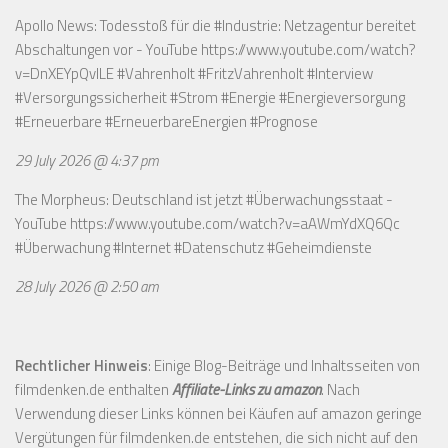
Apollo News: Todesstoß für die #Industrie: Netzagentur bereitet
Abschaltungen vor - YouTube
https://www.youtube.com/watch?
v=DnXEYpQvILE
#Vahrenholt #FritzVahrenholt #Interview
#Versorgungssicherheit #Strom #Energie #Energieversorgung
#Erneuerbare #ErneuerbareEnergien #Prognose
29 July 2026 @ 4:37 pm
The Morpheus: Deutschland ist jetzt #Überwachungsstaat -
YouTube
https://www.youtube.com/watch?v=aAWmYdXQ6Qc
#Überwachung #Internet #Datenschutz #Geheimdienste
28 July 2026 @ 2:50 am
Rechtlicher Hinweis
: Einige Blog-Beiträge und Inhaltsseiten von
filmdenken.de enthalten
Affiliate-Links zu amazon
. Nach
Verwendung dieser Links können bei Käufen auf amazon geringe
Vergütungen für filmdenken.de entstehen, die sich nicht auf den