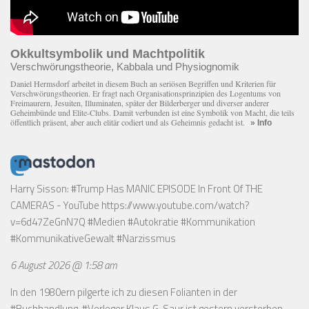
Okkultsymbolik und Machtpolitik
Verschwörungstheorie, Kabbala und Physiognomik
Daniel Hermsdorf arbeitet in diesem Buch an seriösen Begriffen und Kriterien für
Verschwörungstheorien. Er fragt nach Organisationsprinzipien des Logentums von
Freimaurern, Jesuiten, Illuminaten, später der Bilderberger und diverser anderer
Geheimbünde und Elite-Clubs. Damit verbunden ist eine Symbolik von Macht, die teils
öffentlich präsent, aber auch elitär codiert und als Geheimnis gedacht ist.
» Info
Harry Sisson: #Trump Has MANIC EPISODE In Front Of THE
CAMERAS - YouTube
https://www.youtube.com/watch?
v=6d47ZeGnN7Q
#Medien #Autokratie #Kommunikation
#KommunikativeGewalt #Narzissmus
6 August 2026 @ 1:58 am
In den 1980ern pilgerte ich zu diesen Folianten in der
#Buchhandlung. #Verleger Klaus G. Saur ist gestern verstorben.