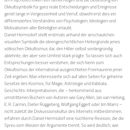
Okkultsymbolik für ganz reale Entscheidungen und Ereignisse
geriet lange in Vergessenheit und Verruf, obwohl erst dies ein
differenziertes Verständnis von Psychologien, Ideologien und
Motivationen aller Beteiligten erlaubt.
Daniel Hermsdorf stellt erstmals anhand der anschaulichen
visuellen Symbolik die ideengeschichtlichen Hintergründe jenes
völkischen Okkultismus dar, den Hitler selbst vordergründig
ablehnte, der aber sein Umfeld stark prägte. So lassen sich auch
Entsprechungen besser verstehen, die sich hierin zum
Okkultismus der international ausgerichteten Freimaurerei jener
Zeit ergeben. Man interessierte sich auf allen Seiten für geheime
Gesetze des Kosmos, für Magie, Astrologie und Kabbala.
Geschichts-Interpretationen, die – herkommend aus
umstrittenen Büchern von Autoren wie Gary Allen, Jan van Helsing,
E. R. Carmin, Dieter Rüggeberg, Wolfgang Eggert oder Jim Marrs –
nicht zuletzt die Diskussionskultur des Internets mitbestimmen,
erfahren durch Daniel Hermsdorf eine nüchterne Revision, die die
Spreu vom Weizen der Argumente trennt. So wird deutlich, wie