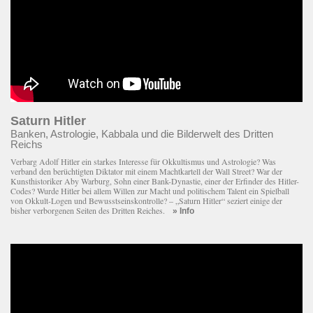
Saturn Hitler
Banken, Astrologie, Kabbala und die Bilderwelt des Dritten
Reichs
Verbarg Adolf Hitler ein starkes Interesse für Okkultismus und Astrologie? Was
verband den berüchtigten Diktator mit einem Macht­kartell der Wall Street? War der
Kunsthistoriker Aby Warburg, Sohn einer Bank-Dynastie, einer der Erfinder des Hitler-
Codes? Wurde Hitler bei allem Willen zur Macht und politischem Talent ein Spielball
von Okkult-Logen und Bewusstseinskontrolle? – „Saturn Hitler“ seziert einige der
bisher verborgenen Seiten des Dritten Reiches.
» Info