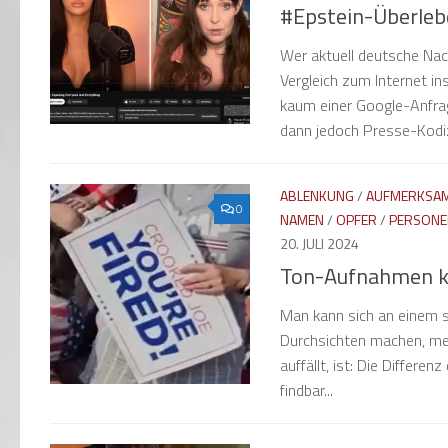
#Epstein-Überleb
Wer aktuell deutsche Nac
Vergleich zum Internet i
kaum einer Google-Anfrag
dann jedoch Presse-Kodiz
ABLENKUNG
/
AUFMERKSAM
0
NAMEN
/
OPFER
/
PERSONE
20. JULI 2024
Ton-Aufnahmen k
Man kann sich an einem s
Durchsichten machen, meh
auffällt, ist: Die Differe
findbar...