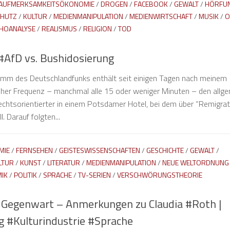
AUFMERKSAMKEITSÖKONOMIE
/
DROGEN
/
FACEBOOK
/
GEWALT
/
HÖRFU
CHUTZ
/
KULTUR
/
MEDIENMANIPULATION
/
MEDIENWIRTSCHAFT
/
MUSIK
/
O
HOANALYSE
/
REALISMUS
/
RELIGION
/
TOD
#AfD vs. Bushidosierung
amm des Deutschlandfunks enthält seit einigen Tagen nach meinem
hoher Frequenz – manchmal alle 15 oder weniger Minuten – den allg
Rechtsorientierter in einem Potsdamer Hotel, bei dem über “Remigrat
. Darauf folgten...
MIE
/
FERNSEHEN
/
GEISTESWISSENSCHAFTEN
/
GESCHICHTE
/
GEWALT
/
LTUR
/
KUNST
/
LITERATUR
/
MEDIENMANIPULATION
/
NEUE WELTORDNUNG
IK
/
POLITIK
/
SPRACHE
/
TV-SERIEN
/
VERSCHWÖRUNGSTHEORIE
r Gegenwart – Anmerkungen zu Claudia #Roth |
g #Kulturindustrie #Sprache