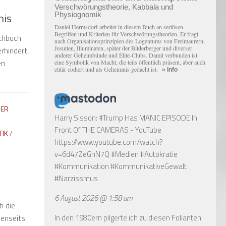
Verschwörungstheorie, Kabbala und
mis
Physiognomik
Daniel Hermsdorf arbeitet in diesem Buch an seriösen
Begriffen und Kriterien für Verschwörungstheorien. Er fragt
achbuch
nach Organisationsprinzipien des Logentums von Freimaurern,
Jesuiten, Illuminaten, später der Bilderberger und diverser
rhindert,
anderer Geheimbünde und Elite-Clubs. Damit verbunden ist
en
eine Symbolik von Macht, die teils öffentlich präsent, aber auch
elitär codiert und als Geheimnis gedacht ist.
» Info
NER
Harry Sisson: #Trump Has MANIC EPISODE In
Front Of THE CAMERAS - YouTube
TIK
/
https://www.youtube.com/watch?
v=6d47ZeGnN7Q
#Medien #Autokratie
#Kommunikation #KommunikativeGewalt
#Narzissmus
6 August 2026 @ 1:58 am
h die
In den 1980ern pilgerte ich zu diesen Folianten
jenseits