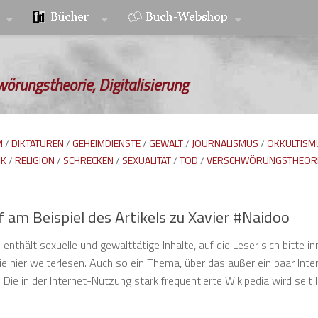
wörungstheorie, Digitalisierung
M
/
DIKTATUREN
/
GEHEIMDIENSTE
/
GEWALT
/
JOURNALISMUS
/
OKKULTISM
IK
/
RELIGION
/
SCHRECKEN
/
SEXUALITÄT
/
TOD
/
VERSCHWÖRUNGSTHEOR
am Beispiel des Artikels zu Xavier #Naidoo
nthält sexuelle und gewalttätige Inhalte, auf die Leser sich bitte inn
sie hier weiterlesen. Auch so ein Thema, über das außer ein paar Inte
 Die in der Internet-Nutzung stark frequentierte Wikipedia wird seit 