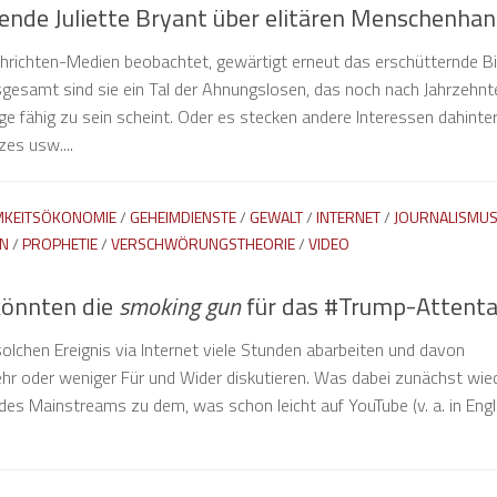
ende Juliette Bryant über elitären Menschenhan
hrichten-Medien beobachtet, gewärtigt erneut das erschütternde Bil
nsgesamt sind sie ein Tal der Ahnungslosen, das noch nach Jahrzehnt
e fähig zu sein scheint. Oder es stecken andere Interessen dahinter
es usw....
KEITSÖKONOMIE
/
GEHEIMDIENSTE
/
GEWALT
/
INTERNET
/
JOURNALISMU
N
/
PROPHETIE
/
VERSCHWÖRUNGSTHEORIE
/
VIDEO
önnten die
smoking gun
für das #Trump-Attenta
olchen Ereignis via Internet viele Stunden abarbeiten und davon
r oder weniger Für und Wider diskutieren. Was dabei zunächst wie
nz des Mainstreams zu dem, was schon leicht auf YouTube (v. a. in Engl