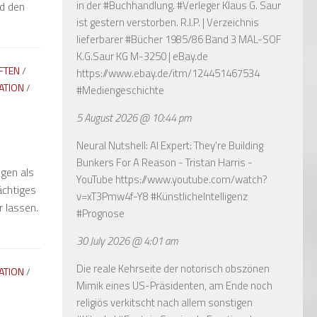
in der #Buchhandlung. #Verleger Klaus G. Saur
d den
ist gestern verstorben. R.I.P. | Verzeichnis
lieferbarer #Bücher 1985/86 Band 3 MAL-SOF
K.G.Saur KG M-3250 | eBay.de
FTEN
/
https://www.ebay.de/itm/124451467534
ATION
/
#Mediengeschichte
5 August 2026 @ 10:44 pm
Neural Nutshell: AI Expert: They're Building
Bunkers For A Reason - Tristan Harris -
ngen als
YouTube
https://www.youtube.com/watch?
ächtiges
v=xT3Pmw4f-Y8
#KünstlicheIntelligenz
r lassen.
#Prognose
30 July 2026 @ 4:01 am
Die reale Kehrseite der notorisch obszönen
ATION
/
Mimik eines US-Präsidenten, am Ende noch
religiös verkitscht nach allem sonstigen