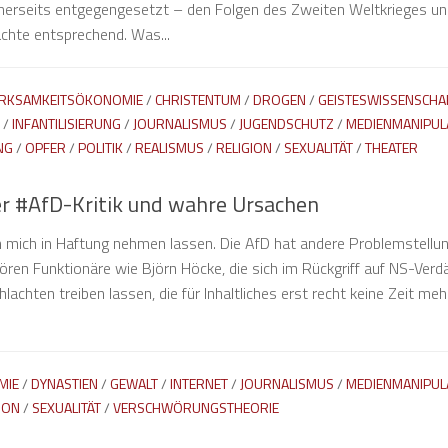
herseits entgegengesetzt – den Folgen des Zweiten Weltkrieges un
ächte entsprechend. Was...
RKSAMKEITSÖKONOMIE
/
CHRISTENTUM
/
DROGEN
/
GEISTESWISSENSCHA
/
INFANTILISIERUNG
/
JOURNALISMUS
/
JUGENDSCHUTZ
/
MEDIENMANIPUL
NG
/
OPFER
/
POLITIK
/
REALISMUS
/
RELIGION
/
SEXUALITÄT
/
THEATER
er #AfD-Kritik und wahre Ursachen
ch mich in Haftung nehmen lassen. Die AfD hat andere Problemstellu
ören Funktionäre wie Björn Höcke, die sich im Rückgriff auf NS-Verd
chten treiben lassen, die für Inhaltliches erst recht keine Zeit meh
MIE
/
DYNASTIEN
/
GEWALT
/
INTERNET
/
JOURNALISMUS
/
MEDIENMANIPUL
ION
/
SEXUALITÄT
/
VERSCHWÖRUNGSTHEORIE