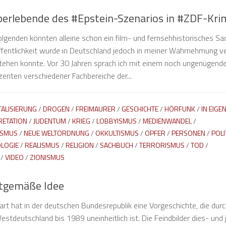
Überlebende des #Epstein-Szenarios in #ZDF-Kri
lgenden könnten alleine schon ein film- und fernsehhistorisches S
Öffentlichkeit wurde in Deutschland jedoch in meiner Wahrnehmung ve
tehen konnte. Vor 30 Jahren sprach ich mit einem noch ungenügend
enten verschiedener Fachbereiche der...
TALISIERUNG
/
DROGEN
/
FREIMAURER
/
GESCHICHTE
/
HÖRFUNK
/
IN EIGE
RETATION
/
JUDENTUM
/
KRIEG
/
LOBBYISMUS
/
MEDIENWANDEL
/
ISMUS
/
NEUE WELTORDNUNG
/
OKKULTISMUS
/
OPFER
/
PERSONEN
/
POLI
LOGIE
/
REALISMUS
/
RELIGION
/
SACHBUCH
/
TERRORISMUS
/
TOD
/
/
VIDEO
/
ZIONISMUS
itgemäße Idee
rt hat in der deutschen Bundesrepublik eine Vorgeschichte, die durc
tdeutschland bis 1989 uneinheitlich ist. Die Feindbilder dies- und 