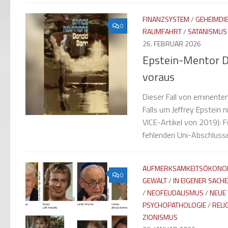
FINANZSYSTEM
/
GEHEIMDI
0
RAUMFAHRT
/
SATANISMUS
26. FEBRUAR 2026
Epstein-Mentor D
voraus
Dieser Fall von eminente
Falls um Jeffrey Epstein 
VICE-Artikel von 2019): F
fehlenden Uni-Abschlusse
AUFMERKSAMKEITSÖKONO
0
GEWALT
/
IN EIGENER SACHE
/
NEOFEUDALISMUS
/
NEUE
PSYCHOPATHOLOGIE
/
RELI
ZIONISMUS