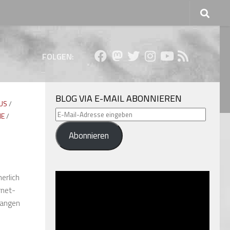
FOLGEN:
BLOG VIA E-MAIL ABONNIEREN
US
/
E-
IE
/
Mail-
Abonnieren
Adresse
eingeben
erlich
rnet-
langen