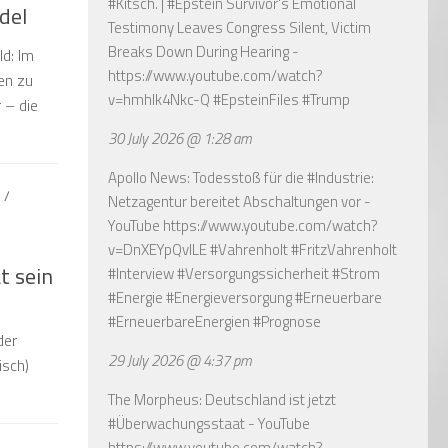
#Kitsch. | #Epstein Survivor's Emotional
del
Testimony Leaves Congress Silent, Victim
Breaks Down During Hearing -
d: Im
https://www.youtube.com/watch?
en zu
v=hmhlk4Nkc-Q
#EpsteinFiles #Trump
 – die
30 July 2026 @ 1:28 am
Apollo News: Todesstoß für die #Industrie:
S
/
Netzagentur bereitet Abschaltungen vor -
YouTube
https://www.youtube.com/watch?
v=DnXEYpQvILE
#Vahrenholt #FritzVahrenholt
t sein
#Interview #Versorgungssicherheit #Strom
#Energie #Energieversorgung #Erneuerbare
#ErneuerbareEnergien #Prognose
der
29 July 2026 @ 4:37 pm
isch)
The Morpheus: Deutschland ist jetzt
#Überwachungsstaat - YouTube
https://www.youtube.com/watch?