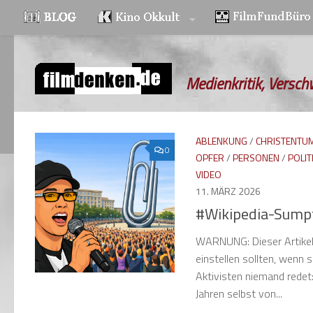
Zum Inhalt springen
Medienkritik, Versch
ABLENKUNG
/
CHRISTENTU
0
OPFER
/
PERSONEN
/
POLIT
VIDEO
11. MÄRZ 2026
#Wikipedia-Sumpf 
WARNUNG: Dieser Artikel e
einstellen sollten, wenn 
Aktivisten niemand redet:
Jahren selbst von...