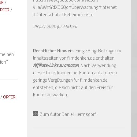
NK
/
v=aAWmYdXQ6Qc
#Überwachung #Internet
PFER
/
#Datenschutz #Geheimdienste
28 July 2026 @ 2:50 am
Rechtlicher Hinweis
: Einige Blog-Beiträge und
emeinen
Inhaltsseiten von filmdenken.de enthalten
ion”
Affiliate-Links zu amazon
. Nach Verwendung
dieser Links können bei Käufen auf amazon
geringe Vergütungen für filmdenken.de
entstehen, die sich nicht auf den Preis für
Käufer auswirken.
/
OPFER
Zum Autor Daniel Hermsdorf