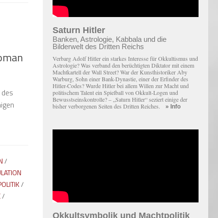
Saturn Hitler
Banken, Astrologie, Kabbala und die
Bilderwelt des Dritten Reichs
Roman
Verbarg Adolf Hitler ein starkes Interesse für Okkultismus und
Astrologie? Was verband den berüchtigten Diktator mit einem
Macht­kartell der Wall Street? War der Kunsthistoriker Aby
Warburg, Sohn einer Bank-Dynastie, einer der Erfinder des
Hitler-Codes? Wurde Hitler bei allem Willen zur Macht und
 des
politischem Talent ein Spielball von Okkult-Logen und
Bewusstseinskontrolle? – „Saturn Hitler“ seziert einige der
higen
bisher verborgenen Seiten des Dritten Reiches.
» Info
N
/
LATION
POLITIK
/
E
/
Okkultsymbolik und Machtpolitik