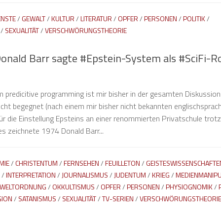
ENSTE
/
GEWALT
/
KULTUR
/
LITERATUR
/
OPFER
/
PERSONEN
/
POLITIK
/
/
SEXUALITÄT
/
VERSCHWÖRUNGSTHEORIE
onald Barr sagte #Epstein-System als #SciFi-
m predicitive programming ist mir bisher in der gesamten Diskussion
nicht begegnet (nach einem mir bisher nicht bekannten englischsprac
ür die Einstellung Epsteins an einer renommierten Privatschule trotz
s zeichnete 1974 Donald Barr...
MIE
/
CHRISTENTUM
/
FERNSEHEN
/
FEUILLETON
/
GEISTESWISSENSCHAFTE
/
INTERPRETATION
/
JOURNALISMUS
/
JUDENTUM
/
KRIEG
/
MEDIENMANIPU
 WELTORDNUNG
/
OKKULTISMUS
/
OPFER
/
PERSONEN
/
PHYSIOGNOMIK
/
GION
/
SATANISMUS
/
SEXUALITÄT
/
TV-SERIEN
/
VERSCHWÖRUNGSTHEORI