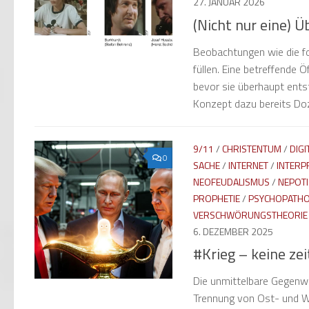
27. JANUAR 2026
(Nicht nur eine) 
Beobachtungen wie die fo
füllen. Eine betreffende 
bevor sie überhaupt ents
Konzept dazu bereits Doz
9/11
/
CHRISTENTUM
/
DIGI
0
SACHE
/
INTERNET
/
INTERP
NEOFEUDALISMUS
/
NEPOT
PROPHETIE
/
PSYCHOPATHO
VERSCHWÖRUNGSTHEORIE
6. DEZEMBER 2025
#Krieg – keine ze
Die unmittelbare Gegenwa
Trennung von Ost- und Wes