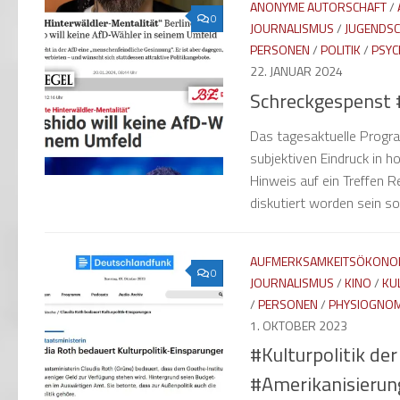
ANONYME AUTORSCHAFT
/
0
JOURNALISMUS
/
JUGENDS
PERSONEN
/
POLITIK
/
PSYC
22. JANUAR 2024
Schreckgespenst 
Das tagesaktuelle Progr
subjektiven Eindruck in 
Hinweis auf ein Treffen 
diskutiert worden sein soll
AUFMERKSAMKEITSÖKONO
0
JOURNALISMUS
/
KINO
/
KU
/
PERSONEN
/
PHYSIOGNOM
1. OKTOBER 2023
#Kulturpolitik de
#Amerikanisierun