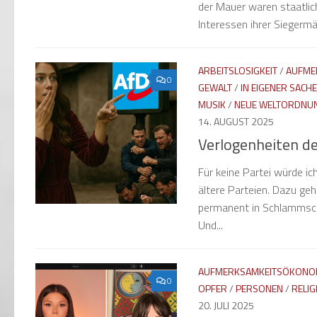
der Mauer waren staatlic
Interessen ihrer Siegerm
ARBEITSLOSIGKEIT
/
AUFME
0
GEWALT
/
IN EIGENER SACHE
MUSIK
/
NEUE WELTORDNU
14. AUGUST 2025
Verlogenheiten d
Für keine Partei würde i
ältere Parteien. Dazu geh
permanent in Schlammschla
Und...
AUFMERKSAMKEITSÖKONO
0
OPFER
/
PERSONEN
/
RELIG
20. JULI 2025