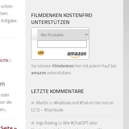
t schon
chen
FILMDENKEN KOSTENFREI
e Aufgabe
UNTERSTÜTZEN
LITIK
/
Sie können
filmdenken
hier mit jedem Kauf bei
amazon
unterstützen.
en
LETZTE KOMMENTARE
 oder
ber die
Martin
zu
#Kabbala und #Saturn bei noicon
n...
(2/2) – #Symbolik
Ingo Bading
zu
Wie #ChatGPT über
Seite »