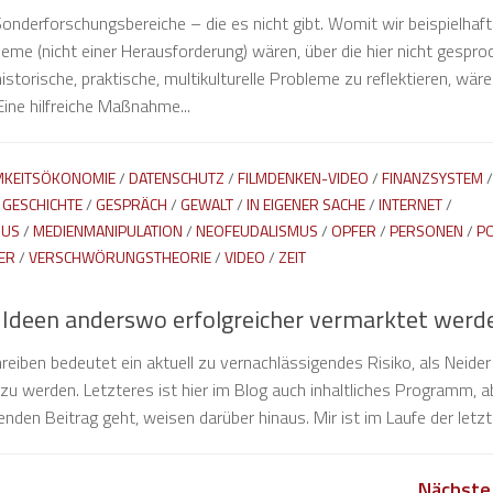
Sonderforschungsbereiche – die es nicht gibt. Womit wir beispielhaf
leme (nicht einer Herausforderung) wären, über die hier nicht gespro
istorische, praktische, multikulturelle Probleme zu reflektieren, wär
ine hilfreiche Maßnahme...
KEITSÖKONOMIE
/
DATENSCHUTZ
/
FILMDENKEN-VIDEO
/
FINANZSYSTEM
/
/
GESCHICHTE
/
GESPRÄCH
/
GEWALT
/
IN EIGENER SACHE
/
INTERNET
/
MUS
/
MEDIENMANIPULATION
/
NEOFEUDALISMUS
/
OPFER
/
PERSONEN
/
PO
ER
/
VERSCHWÖRUNGSTHEORIE
/
VIDEO
/
ZEIT
 Ideen anderswo erfolgreicher vermarktet werd
hreiben bedeutet ein aktuell zu vernachlässigendes Risiko, als Neider
zu werden. Letzteres ist hier im Blog auch inhaltliches Programm, a
enden Beitrag geht, weisen darüber hinaus. Mir ist im Laufe der letzte
Nächste 