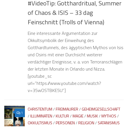
#VideoTip: Gotthardritual, Summer
of Chaos & ISIS – 33 dag
Feinschnitt (Trolls of Vienna)
Eine interessante Argumentation zur
Okkultsymbolik der Einweihung des
Gotthardtunnels, des ägyptischen Mythos von Isis
und Osiris mit einer Durchsicht weiterer
verdächtiger Ereignisse, v. a. von Terroranschlägen
der letzten Monate in Orlando und Nizza.
[youtube_sc
url=”https://www.youtube.com/watch?
v=35wOSTBKE5U”]
CHRISTENTUM
/
FREIMAURER
/
GEHEIMGESELLSCHAFT
1
/
ILLUMINATEN
/
KULTUR
/
MAGIE
/
MUSIK
/
MYTHOS
/
OKKULTISMUS
/
PERSONEN
/
RELIGION
/
SATANISMUS