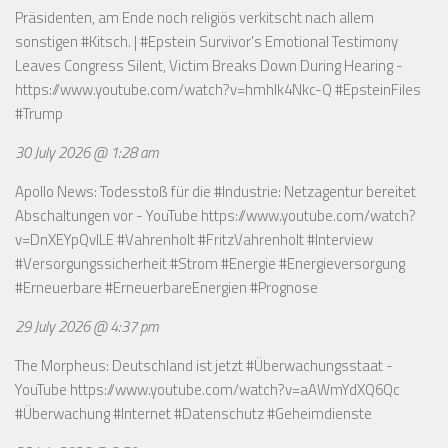
Präsidenten, am Ende noch religiös verkitscht nach allem
sonstigen #Kitsch. | #Epstein Survivor's Emotional Testimony
Leaves Congress Silent, Victim Breaks Down During Hearing -
https://www.youtube.com/watch?v=hmhlk4Nkc-Q
#EpsteinFiles
#Trump
30 July 2026 @ 1:28 am
Apollo News: Todesstoß für die #Industrie: Netzagentur bereitet
Abschaltungen vor - YouTube
https://www.youtube.com/watch?
v=DnXEYpQvILE
#Vahrenholt #FritzVahrenholt #Interview
#Versorgungssicherheit #Strom #Energie #Energieversorgung
#Erneuerbare #ErneuerbareEnergien #Prognose
29 July 2026 @ 4:37 pm
The Morpheus: Deutschland ist jetzt #Überwachungsstaat -
YouTube
https://www.youtube.com/watch?v=aAWmYdXQ6Qc
#Überwachung #Internet #Datenschutz #Geheimdienste