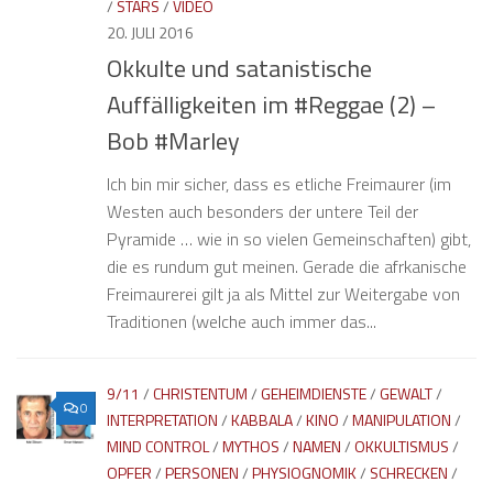
/
STARS
/
VIDEO
20. JULI 2016
Okkulte und satanistische
Auffälligkeiten im #Reggae (2) –
Bob #Marley
Ich bin mir sicher, dass es etliche Freimaurer (im
Westen auch besonders der untere Teil der
Pyramide … wie in so vielen Gemeinschaften) gibt,
die es rundum gut meinen. Gerade die afrkanische
Freimaurerei gilt ja als Mittel zur Weitergabe von
Traditionen (welche auch immer das...
9/11
/
CHRISTENTUM
/
GEHEIMDIENSTE
/
GEWALT
/
0
INTERPRETATION
/
KABBALA
/
KINO
/
MANIPULATION
/
MIND CONTROL
/
MYTHOS
/
NAMEN
/
OKKULTISMUS
/
OPFER
/
PERSONEN
/
PHYSIOGNOMIK
/
SCHRECKEN
/