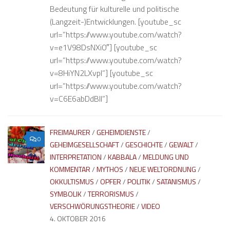
Bedeutung für kulturelle und politische
(Langzeit-)Entwicklungen. [youtube_sc
url=”https://www.youtube.com/watch?
v=e1V98DsNXi0″] [youtube_sc
url=”https://www.youtube.com/watch?
v=8HiYN2LXvpI”] [youtube_sc
url=”https://www.youtube.com/watch?
v=C6E6abDdBII”]
FREIMAURER
/
GEHEIMDIENSTE
/
0
GEHEIMGESELLSCHAFT
/
GESCHICHTE
/
GEWALT
/
INTERPRETATION
/
KABBALA
/
MELDUNG UND
KOMMENTAR
/
MYTHOS
/
NEUE WELTORDNUNG
/
OKKULTISMUS
/
OPFER
/
POLITIK
/
SATANISMUS
/
SYMBOLIK
/
TERRORISMUS
/
VERSCHWÖRUNGSTHEORIE
/
VIDEO
4. OKTOBER 2016