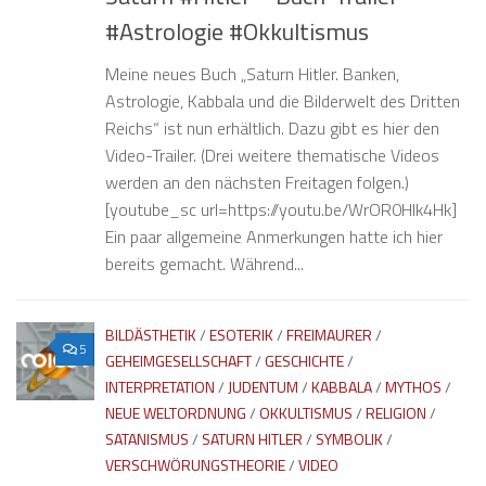
#Astrologie #Okkultismus
Meine neues Buch „Saturn Hitler. Banken,
Astrologie, Kabbala und die Bilderwelt des Dritten
Reichs“ ist nun erhältlich. Dazu gibt es hier den
Video-Trailer. (Drei weitere thematische Videos
werden an den nächsten Freitagen folgen.)
[youtube_sc url=https://youtu.be/WrOR0Hlk4Hk]
Ein paar allgemeine Anmerkungen hatte ich hier
bereits gemacht. Während...
BILDÄSTHETIK
/
ESOTERIK
/
FREIMAURER
/
5
GEHEIMGESELLSCHAFT
/
GESCHICHTE
/
INTERPRETATION
/
JUDENTUM
/
KABBALA
/
MYTHOS
/
NEUE WELTORDNUNG
/
OKKULTISMUS
/
RELIGION
/
SATANISMUS
/
SATURN HITLER
/
SYMBOLIK
/
VERSCHWÖRUNGSTHEORIE
/
VIDEO