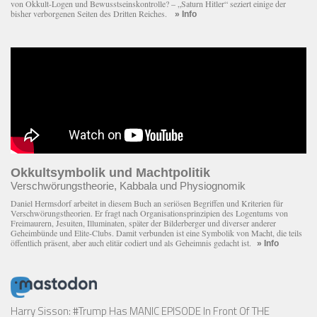
von Okkult-Logen und Bewusstseinskontrolle? – „Saturn Hitler“ seziert einige der
bisher verborgenen Seiten des Dritten Reiches.
» Info
Okkultsymbolik und Machtpolitik
Verschwörungstheorie, Kabbala und Physiognomik
Daniel Hermsdorf arbeitet in diesem Buch an seriösen Begriffen und Kriterien für
Verschwörungstheorien. Er fragt nach Organisationsprinzipien des Logentums von
Freimaurern, Jesuiten, Illuminaten, später der Bilderberger und diverser anderer
Geheimbünde und Elite-Clubs. Damit verbunden ist eine Symbolik von Macht, die teils
öffentlich präsent, aber auch elitär codiert und als Geheimnis gedacht ist.
» Info
Harry Sisson: #Trump Has MANIC EPISODE In Front Of THE