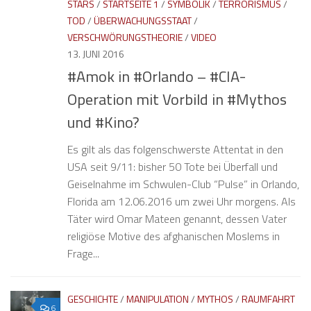
STARS
/
STARTSEITE 1
/
SYMBOLIK
/
TERRORISMUS
/
TOD
/
ÜBERWACHUNGSSTAAT
/
VERSCHWÖRUNGSTHEORIE
/
VIDEO
13. JUNI 2016
#Amok in #Orlando – #CIA-
Operation mit Vorbild in #Mythos
und #Kino?
Es gilt als das folgenschwerste Attentat in den
USA seit 9/11: bisher 50 Tote bei Überfall und
Geiselnahme im Schwulen-Club “Pulse” in Orlando,
Florida am 12.06.2016 um zwei Uhr morgens. Als
Täter wird Omar Mateen genannt, dessen Vater
religiöse Motive des afghanischen Moslems in
Frage...
GESCHICHTE
/
MANIPULATION
/
MYTHOS
/
RAUMFAHRT
6