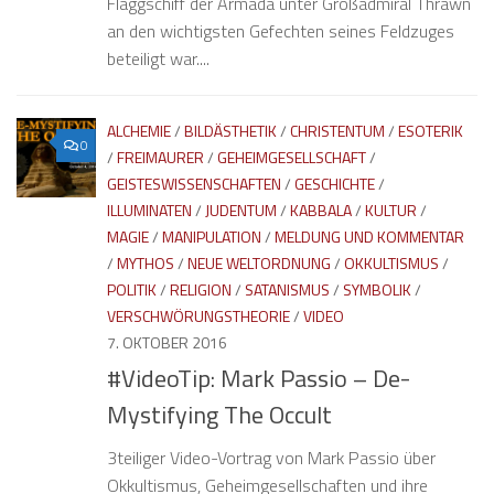
Flaggschiff der Armada unter Großadmiral Thrawn
an den wichtigsten Gefechten seines Feldzuges
beteiligt war....
ALCHEMIE
/
BILDÄSTHETIK
/
CHRISTENTUM
/
ESOTERIK
0
/
FREIMAURER
/
GEHEIMGESELLSCHAFT
/
GEISTESWISSENSCHAFTEN
/
GESCHICHTE
/
ILLUMINATEN
/
JUDENTUM
/
KABBALA
/
KULTUR
/
MAGIE
/
MANIPULATION
/
MELDUNG UND KOMMENTAR
/
MYTHOS
/
NEUE WELTORDNUNG
/
OKKULTISMUS
/
POLITIK
/
RELIGION
/
SATANISMUS
/
SYMBOLIK
/
VERSCHWÖRUNGSTHEORIE
/
VIDEO
7. OKTOBER 2016
#VideoTip: Mark Passio – De-
Mystifying The Occult
3teiliger Video-Vortrag von Mark Passio über
Okkultismus, Geheimgesellschaften und ihre