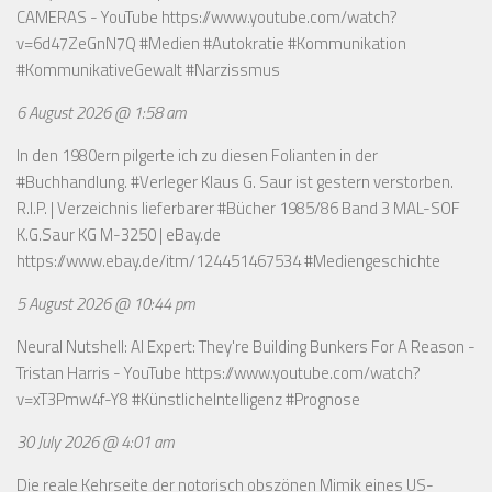
CAMERAS - YouTube
https://www.youtube.com/watch?
v=6d47ZeGnN7Q
#Medien #Autokratie #Kommunikation
#KommunikativeGewalt #Narzissmus
6 August 2026 @ 1:58 am
In den 1980ern pilgerte ich zu diesen Folianten in der
#Buchhandlung. #Verleger Klaus G. Saur ist gestern verstorben.
R.I.P. | Verzeichnis lieferbarer #Bücher 1985/86 Band 3 MAL-SOF
K.G.Saur KG M-3250 | eBay.de
https://www.ebay.de/itm/124451467534
#Mediengeschichte
5 August 2026 @ 10:44 pm
Neural Nutshell: AI Expert: They're Building Bunkers For A Reason -
Tristan Harris - YouTube
https://www.youtube.com/watch?
v=xT3Pmw4f-Y8
#KünstlicheIntelligenz #Prognose
30 July 2026 @ 4:01 am
Die reale Kehrseite der notorisch obszönen Mimik eines US-