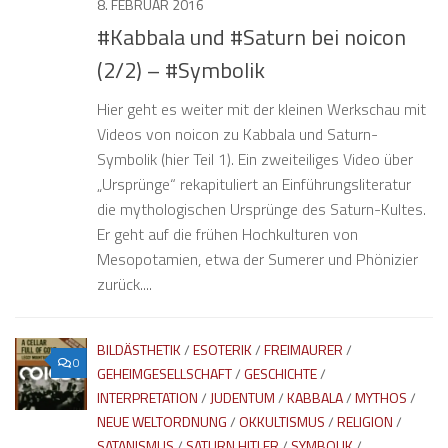
8. FEBRUAR 2016
#Kabbala und #Saturn bei noicon
(2/2) – #Symbolik
Hier geht es weiter mit der kleinen Werkschau mit
Videos von noicon zu Kabbala und Saturn-
Symbolik (hier Teil 1). Ein zweiteiliges Video über
„Ursprünge“ rekapituliert an Einführungsliteratur
die mythologischen Ursprünge des Saturn-Kultes.
Er geht auf die frühen Hochkulturen von
Mesopotamien, etwa der Sumerer und Phönizier
zurück....
BILDÄSTHETIK
/
ESOTERIK
/
FREIMAURER
/
0
GEHEIMGESELLSCHAFT
/
GESCHICHTE
/
INTERPRETATION
/
JUDENTUM
/
KABBALA
/
MYTHOS
/
NEUE WELTORDNUNG
/
OKKULTISMUS
/
RELIGION
/
SATANISMUS
/
SATURN HITLER
/
SYMBOLIK
/