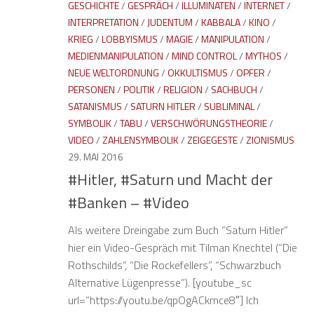
GESCHICHTE
/
GESPRÄCH
/
ILLUMINATEN
/
INTERNET
/
INTERPRETATION
/
JUDENTUM
/
KABBALA
/
KINO
/
KRIEG
/
LOBBYISMUS
/
MAGIE
/
MANIPULATION
/
MEDIENMANIPULATION
/
MIND CONTROL
/
MYTHOS
/
NEUE WELTORDNUNG
/
OKKULTISMUS
/
OPFER
/
PERSONEN
/
POLITIK
/
RELIGION
/
SACHBUCH
/
SATANISMUS
/
SATURN HITLER
/
SUBLIMINAL
/
SYMBOLIK
/
TABU
/
VERSCHWÖRUNGSTHEORIE
/
VIDEO
/
ZAHLENSYMBOLIK
/
ZEIGEGESTE
/
ZIONISMUS
29. MAI 2016
#Hitler, #Saturn und Macht der
#Banken – #Video
Als weitere Dreingabe zum Buch “Saturn Hitler”
hier ein Video-Gespräch mit Tilman Knechtel (“Die
Rothschilds”, “Die Rockefellers”, “Schwarzbuch
Alternative Lügenpresse”). [youtube_sc
url=”https://youtu.be/qpOgACkmce8″] Ich