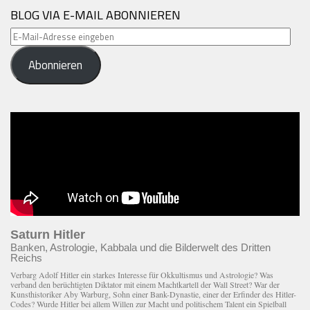
BLOG VIA E-MAIL ABONNIEREN
E-
Mail-
Abonnieren
Adresse
eingeben
Saturn Hitler
Banken, Astrologie, Kabbala und die Bilderwelt des Dritten
Reichs
Verbarg Adolf Hitler ein starkes Interesse für Okkultismus und Astrologie? Was
verband den berüchtigten Diktator mit einem Macht­kartell der Wall Street? War der
Kunsthistoriker Aby Warburg, Sohn einer Bank-Dynastie, einer der Erfinder des Hitler-
Codes? Wurde Hitler bei allem Willen zur Macht und politischem Talent ein Spielball