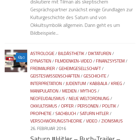
diskutiere mit Tilman als skeptischem
Gesprächspartner zunächst einige Grundlagen zur
Kulturgeschichte des Saturn und von
Okkultsymbolik allgemein. Dann geht es um
Bildbeispiele...
ASTROLOGIE
/
BILDÄSTHETIK
/
DIKTATUREN
/
0
DYNASTIEN
/
FILMDENKEN-VIDEO
/
FINANZSYSTEM
/
FREIMAURER
/
GEHEIMGESELLSCHAFT
/
GEISTESWISSENSCHAFTEN
/
GESCHICHTE
/
INTERPRETATION
/
JUDENTUM
/
KABBALA
/
KRIEG
/
MANIPULATION
/
MEDIEN
/
MYTHOS
/
NEOFEUDALISMUS
/
NEUE WELTORDNUNG
/
OKKULTISMUS
/
OPFER
/
PERSONEN
/
POLITIK
/
PROPHETIE
/
SACHBUCH
/
SATURN HITLER
/
VERSCHWÖRUNGSTHEORIE
/
VIDEO
/
ZIONISMUS
26. FEBRUAR 2016
Saturn #Hitler – Buch-Trailer –