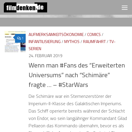
FOLGEN:
Zum Inhalt springen
AUFMERKSAMKEITSÖKONOMIE
/
COMICS
/
1
INFANTILISIERUNG
/
MYTHOS
/
RAUMFAHRT
/
TV-
SERIEN
24. FEBRUAR 2019
Wenn man #Fans des “Erweiterten
Universums” nach “Schimäre”
fragte … – #StarWars
Die Schimäre war ein Sternenzerstörer der
Imperium-II-Klasse des Galaktischen Imperiums.
Das Schiff operierte bereits während der Schlacht
von Endor, wo sein langjähriger Kommandant Gilad
Pellaeon das Kommando übernahm, bevor es als