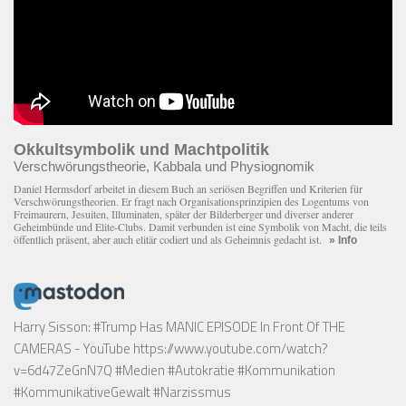
Okkultsymbolik und Machtpolitik
Verschwörungstheorie, Kabbala und Physiognomik
Daniel Hermsdorf arbeitet in diesem Buch an seriösen Begriffen und Kriterien für
Verschwörungstheorien. Er fragt nach Organisationsprinzipien des Logentums von
Freimaurern, Jesuiten, Illuminaten, später der Bilderberger und diverser anderer
Geheimbünde und Elite-Clubs. Damit verbunden ist eine Symbolik von Macht, die teils
öffentlich präsent, aber auch elitär codiert und als Geheimnis gedacht ist.
» Info
Harry Sisson: #Trump Has MANIC EPISODE In Front Of THE
CAMERAS - YouTube
https://www.youtube.com/watch?
v=6d47ZeGnN7Q
#Medien #Autokratie #Kommunikation
#KommunikativeGewalt #Narzissmus