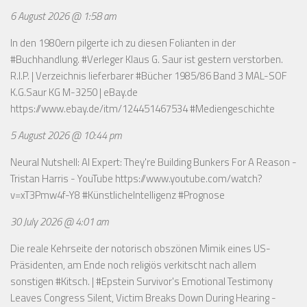
6 August 2026 @ 1:58 am
In den 1980ern pilgerte ich zu diesen Folianten in der
#Buchhandlung. #Verleger Klaus G. Saur ist gestern verstorben.
R.I.P. | Verzeichnis lieferbarer #Bücher 1985/86 Band 3 MAL-SOF
K.G.Saur KG M-3250 | eBay.de
https://www.ebay.de/itm/124451467534
#Mediengeschichte
5 August 2026 @ 10:44 pm
Neural Nutshell: AI Expert: They're Building Bunkers For A Reason -
Tristan Harris - YouTube
https://www.youtube.com/watch?
v=xT3Pmw4f-Y8
#KünstlicheIntelligenz #Prognose
30 July 2026 @ 4:01 am
Die reale Kehrseite der notorisch obszönen Mimik eines US-
Präsidenten, am Ende noch religiös verkitscht nach allem
sonstigen #Kitsch. | #Epstein Survivor's Emotional Testimony
Leaves Congress Silent, Victim Breaks Down During Hearing -