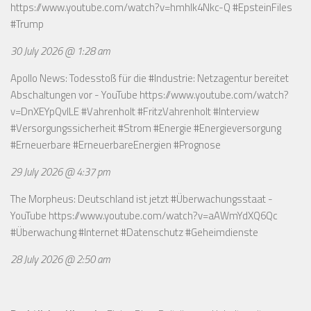
https://www.youtube.com/watch?v=hmhlk4Nkc-Q
#EpsteinFiles
#Trump
30 July 2026 @ 1:28 am
Apollo News: Todesstoß für die #Industrie: Netzagentur bereitet
Abschaltungen vor - YouTube
https://www.youtube.com/watch?
v=DnXEYpQvILE
#Vahrenholt #FritzVahrenholt #Interview
#Versorgungssicherheit #Strom #Energie #Energieversorgung
#Erneuerbare #ErneuerbareEnergien #Prognose
29 July 2026 @ 4:37 pm
The Morpheus: Deutschland ist jetzt #Überwachungsstaat -
YouTube
https://www.youtube.com/watch?v=aAWmYdXQ6Qc
#Überwachung #Internet #Datenschutz #Geheimdienste
28 July 2026 @ 2:50 am