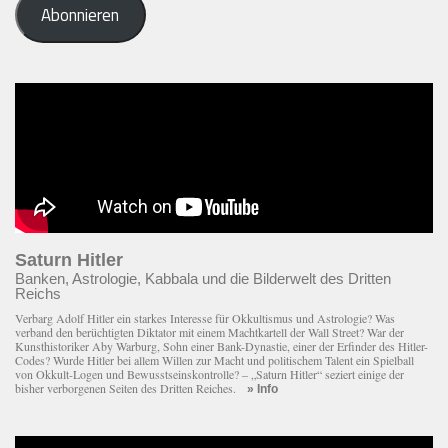
Abonnieren
Adresse
eingeben
Saturn Hitler
Banken, Astrologie, Kabbala und die Bilderwelt des Dritten
Reichs
Verbarg Adolf Hitler ein starkes Interesse für Okkultismus und Astrologie? Was
verband den berüchtigten Diktator mit einem Macht­kartell der Wall Street? War der
Kunsthistoriker Aby Warburg, Sohn einer Bank-Dynastie, einer der Erfinder des Hitler-
Codes? Wurde Hitler bei allem Willen zur Macht und politischem Talent ein Spielball
von Okkult-Logen und Bewusstseinskontrolle? – „Saturn Hitler“ seziert einige der
bisher verborgenen Seiten des Dritten Reiches.
» Info