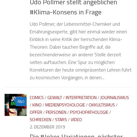
Udo Pollmer stellt angeblichen
#Klima-Konsens in Frage
Udo Pollmer, der Lebensmittel-Chemiker und
Ernährungsexperte, gibt hier einmal wieder einen
Einblick in seine Kritik der herrschenden Klima-
Theorien. Dabei tauchen Begriffe auf, die
bezeichnenderweise an anderer Stelle derzeit
selten auftauchen. Eine Spur zu möglichen
Korrekturen der heute omnipräsenten Lehren führt
zu kosmischen Vorgängen, in denen...
COMICS
/
GEWALT
/
INTERPRETATION
/
JOURNALISMUS
0
/
KINO
/
MEDIENPSYCHOLOGIE
/
OKKULTISMUS
/
OPFER
/
PERSONEN
/
PSYCHOPATHOLOGIE
/
SCHRECKEN
/
STARS
/
VIDEO
2. DEZEMBER 2019
Die #Joker-Variationen, nächster