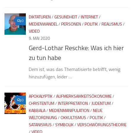
DIKTATUREN
/
GESUNDHEIT
/
INTERNET
/
0
MEDIENWANDEL
/
PERSONEN
/
POLITIK
/
REALISMUS
/
VIDEO
9. MAI 2020
Gerd-Lothar Reschke: Was ich hier
zu tun habe
Dem ist, was das Thematisierte betrifft, wenig
hinzuzufügen, leider …
APOKALYPTIK
/
AUFMERKSAMKEITSÖKONOMIE
/
0
CHRISTENTUM
/
INTERPRETATION
/
JUDENTUM
/
KABBALA
/
MEDIENMANIPULATION
/
NEUE
WELTORDNUNG
/
OKKULTISMUS
/
POLITIK
/
SATANISMUS
/
SYMBOLIK
/
VERSCHWÖRUNGSTHEORIE
/
VIDEO