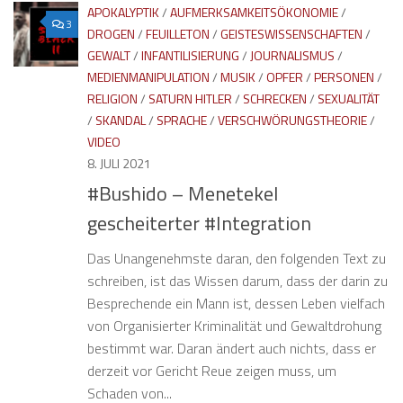
APOKALYPTIK
/
AUFMERKSAMKEITSÖKONOMIE
/
3
DROGEN
/
FEUILLETON
/
GEISTESWISSENSCHAFTEN
/
GEWALT
/
INFANTILISIERUNG
/
JOURNALISMUS
/
MEDIENMANIPULATION
/
MUSIK
/
OPFER
/
PERSONEN
/
RELIGION
/
SATURN HITLER
/
SCHRECKEN
/
SEXUALITÄT
/
SKANDAL
/
SPRACHE
/
VERSCHWÖRUNGSTHEORIE
/
VIDEO
8. JULI 2021
#Bushido – Menetekel
gescheiterter #Integration
Das Unangenehmste daran, den folgenden Text zu
schreiben, ist das Wissen darum, dass der darin zu
Besprechende ein Mann ist, dessen Leben vielfach
von Organisierter Kriminalität und Gewaltdrohung
bestimmt war. Daran ändert auch nichts, dass er
derzeit vor Gericht Reue zeigen muss, um
Schaden von...