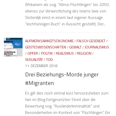
Afrikanern als sog. “Klima-Flüchtlingen” bis 2050,
ebenso zur Verwestlichung des Islams (wie von
Sloterdijk einst in einem laut eigener Aussage
“leichtsinnigen Buch” in Aussicht gestellt). Der...
AUFMERKSAMKEITSÖKONOMIE
/
FALSCH GESENDET
/
0
GEISTESWISSENSCHAFTEN
/
GEWALT
/
JOURNALISMUS
/
OPFER
/
POLITIK
/
REALISMUS
/
RELIGION
/
SEXUALITÄT
/
TOD
11. DEZEMBER 2018
Drei Beziehungs-Morde junger
#Migranten
Es gilt dies noch einmal kurz hervorzuheben zum
hier im Blog fortgesetzten Streit über die
Bewertung sog. “Ausländerkriminalität” und
Besonderheiten im Kontext von “Flüchtlingen”. Ein