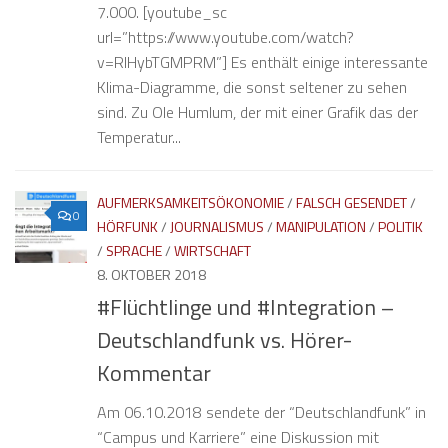
7.000. [youtube_sc
url=”https://www.youtube.com/watch?
v=RlHybTGMPRM”] Es enthält einige interessante
Klima-Diagramme, die sonst seltener zu sehen
sind. Zu Ole Humlum, der mit einer Grafik das der
Temperatur...
AUFMERKSAMKEITSÖKONOMIE
/
FALSCH GESENDET
/
0
HÖRFUNK
/
JOURNALISMUS
/
MANIPULATION
/
POLITIK
/
SPRACHE
/
WIRTSCHAFT
8. OKTOBER 2018
#Flüchtlinge und #Integration –
Deutschlandfunk vs. Hörer-
Kommentar
Am 06.10.2018 sendete der “Deutschlandfunk” in
“Campus und Karriere” eine Diskussion mit