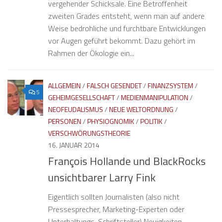
vergehender Schicksale. Eine Betroffenheit
zweiten Grades entsteht, wenn man auf andere
Weise bedrohliche und furchtbare Entwicklungen
vor Augen geführt bekommt. Dazu gehört im
Rahmen der Ökologie ein...
ALLGEMEIN
/
FALSCH GESENDET
/
FINANZSYSTEM
/
5
GEHEIMGESELLSCHAFT
/
MEDIENMANIPULATION
/
NEOFEUDALISMUS
/
NEUE WELTORDNUNG
/
PERSONEN
/
PHYSIOGNOMIK
/
POLITIK
/
VERSCHWÖRUNGSTHEORIE
16. JANUAR 2014
François Hollande und BlackRocks
unsichtbarer Larry Fink
Eigentlich sollten Journalisten (also nicht
Pressesprecher, Marketing-Experten oder
Unterhaltungs-Schriftsteller) Neuigkeiten