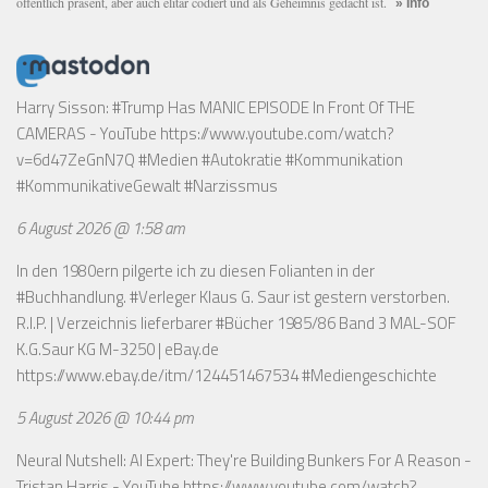
öffentlich präsent, aber auch elitär codiert und als Geheimnis gedacht ist.
» Info
Harry Sisson: #Trump Has MANIC EPISODE In Front Of THE
CAMERAS - YouTube
https://www.youtube.com/watch?
v=6d47ZeGnN7Q
#Medien #Autokratie #Kommunikation
#KommunikativeGewalt #Narzissmus
6 August 2026 @ 1:58 am
In den 1980ern pilgerte ich zu diesen Folianten in der
#Buchhandlung. #Verleger Klaus G. Saur ist gestern verstorben.
R.I.P. | Verzeichnis lieferbarer #Bücher 1985/86 Band 3 MAL-SOF
K.G.Saur KG M-3250 | eBay.de
https://www.ebay.de/itm/124451467534
#Mediengeschichte
5 August 2026 @ 10:44 pm
Neural Nutshell: AI Expert: They're Building Bunkers For A Reason -
Tristan Harris - YouTube
https://www.youtube.com/watch?