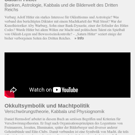
Banken, Astrologie, Kabbala und die Bilderwelt des Dritten
Reichs
Verbarg Adolf Hitler ein starkes Interesse für Okkultismus und Astrologie? Was
verband den berüchtigten Diktator mit einem Macht­kartell der Wall Street? War der
Kunsthistoriker Aby Warburg, Sohn einer Bank-Dynastie, einer der Erfinder des Hitler-
Codes? Wurde Hitler bei allem Willen zur Macht und politischem Talent ein Spielball
von Okkult-Logen und Bewusstseinskontrolle? – „Saturn Hitler“ seziert einige der
bisher verborgenen Seiten des Dritten Reiches.
» Info
Okkultsymbolik und Machtpolitik
Verschwörungstheorie, Kabbala und Physiognomik
Daniel Hermsdorf arbeitet in diesem Buch an seriösen Begriffen und Kriterien für
Verschwörungstheorien. Er fragt nach Organisationsprinzipien des Logentums von
Freimaurern, Jesuiten, Illuminaten, später der Bilderberger und diverser anderer
Geheimbünde und Elite-Clubs. Damit verbunden ist eine Symbolik von Macht, die teils