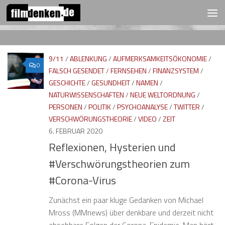
FOLGEN:
Zum Inhalt springen
9/11
/
ABLENKUNG
/
AUFMERKSAMKEITSÖKONOMIE
/
0
FALSCH GESENDET
/
FERNSEHEN
/
FINANZSYSTEM
/
GESCHICHTE
/
GESUNDHEIT
/
NAMEN
/
NATURWISSENSCHAFTEN
/
NEUE WELTORDNUNG
/
PERSONEN
/
POLITIK
/
PSYCHOANALYSE
/
TWITTER
/
VERSCHWÖRUNGSTHEORIE
/
VIDEO
/
ZEIT
6. FEBRUAR 2020
Reflexionen, Hysterien und
#Verschwörungstheorien zum
#Corona-Virus
Zunächst ein paar kluge Gedanken von Michael
Mross (MMnews) über denkbare und derzeit nicht