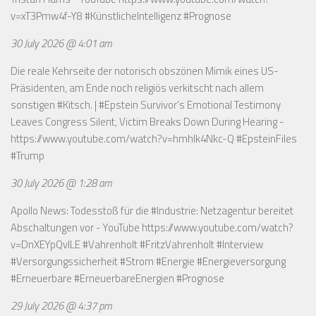
v=xT3Pmw4f-Y8
#KünstlicheIntelligenz #Prognose
30 July 2026 @ 4:01 am
Die reale Kehrseite der notorisch obszönen Mimik eines US-
Präsidenten, am Ende noch religiös verkitscht nach allem
sonstigen #Kitsch. | #Epstein Survivor's Emotional Testimony
Leaves Congress Silent, Victim Breaks Down During Hearing -
https://www.youtube.com/watch?v=hmhlk4Nkc-Q
#EpsteinFiles
#Trump
30 July 2026 @ 1:28 am
Apollo News: Todesstoß für die #Industrie: Netzagentur bereitet
Abschaltungen vor - YouTube
https://www.youtube.com/watch?
v=DnXEYpQvILE
#Vahrenholt #FritzVahrenholt #Interview
#Versorgungssicherheit #Strom #Energie #Energieversorgung
#Erneuerbare #ErneuerbareEnergien #Prognose
29 July 2026 @ 4:37 pm