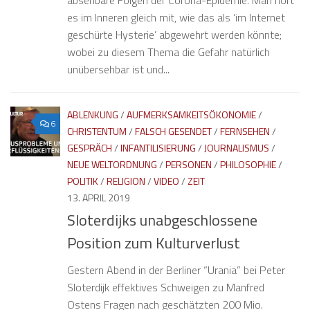
absehbare Folgen der Corona-Epidemie. Man hört
es im Inneren gleich mit, wie das als ‘im Internet
geschürte Hysterie’ abgewehrt werden könnte;
wobei zu diesem Thema die Gefahr natürlich
unübersehbar ist und...
ABLENKUNG
/
AUFMERKSAMKEITSÖKONOMIE
/
6
CHRISTENTUM
/
FALSCH GESENDET
/
FERNSEHEN
/
GESPRÄCH
/
INFANTILISIERUNG
/
JOURNALISMUS
/
NEUE WELTORDNUNG
/
PERSONEN
/
PHILOSOPHIE
/
POLITIK
/
RELIGION
/
VIDEO
/
ZEIT
13. APRIL 2019
Sloterdijks unabgeschlossene
Position zum Kulturverlust
Gestern Abend in der Berliner “Urania” bei Peter
Sloterdijk effektives Schweigen zu Manfred
Ostens Fragen nach geschätzten 200 Mio.