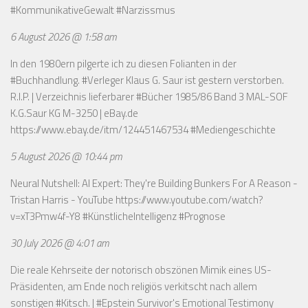
#KommunikativeGewalt #Narzissmus
6 August 2026 @ 1:58 am
In den 1980ern pilgerte ich zu diesen Folianten in der
#Buchhandlung. #Verleger Klaus G. Saur ist gestern verstorben.
R.I.P. | Verzeichnis lieferbarer #Bücher 1985/86 Band 3 MAL-SOF
K.G.Saur KG M-3250 | eBay.de
https://www.ebay.de/itm/124451467534
#Mediengeschichte
5 August 2026 @ 10:44 pm
Neural Nutshell: AI Expert: They're Building Bunkers For A Reason -
Tristan Harris - YouTube
https://www.youtube.com/watch?
v=xT3Pmw4f-Y8
#KünstlicheIntelligenz #Prognose
30 July 2026 @ 4:01 am
Die reale Kehrseite der notorisch obszönen Mimik eines US-
Präsidenten, am Ende noch religiös verkitscht nach allem
sonstigen #Kitsch. | #Epstein Survivor's Emotional Testimony