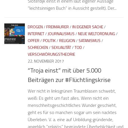
Sloterdijk einst in einem laut eigener Aussage
“leichtsinnigen Buch” in Aussicht gestellt). Der...
DROGEN
/
FREIMAURER
/
IN EIGENER SACHE
/
1
INTERNET
/
JOURNALISMUS
/
NEUE WELTORDNUNG
/
OPFER
/
POLITIK
/
RELIGION
/
SATANISMUS
/
SCHRECKEN
/
SEXUALITÄT
/
TOD
/
VERSCHWÖRUNGSTHEORIE
22. NOVEMBER 2017
“Troja einst” mit über 5.000
Beiträgen zur #Flüchtlingskrise
Wer nicht in linksgrünen Traumblasen schwebt,
weiß: Es geht um fast alles. Wenn nicht ein
menschheitsgeschichtliches Wunder geschieht,
geht es für so manchen sogar um sein nacktes
Überleben. V. a. eine auf Unbildung gründende,
angeblich “religiös” begründete Überheblichkeit und