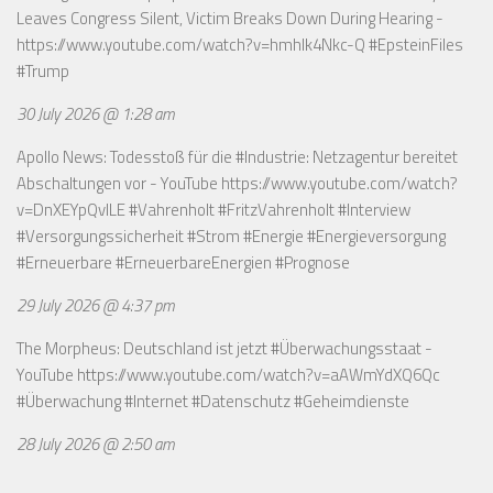
Leaves Congress Silent, Victim Breaks Down During Hearing -
https://www.youtube.com/watch?v=hmhlk4Nkc-Q
#EpsteinFiles
#Trump
30 July 2026 @ 1:28 am
Apollo News: Todesstoß für die #Industrie: Netzagentur bereitet
Abschaltungen vor - YouTube
https://www.youtube.com/watch?
v=DnXEYpQvILE
#Vahrenholt #FritzVahrenholt #Interview
#Versorgungssicherheit #Strom #Energie #Energieversorgung
#Erneuerbare #ErneuerbareEnergien #Prognose
29 July 2026 @ 4:37 pm
The Morpheus: Deutschland ist jetzt #Überwachungsstaat -
YouTube
https://www.youtube.com/watch?v=aAWmYdXQ6Qc
#Überwachung #Internet #Datenschutz #Geheimdienste
28 July 2026 @ 2:50 am