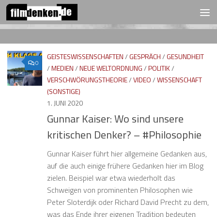
FOLGEN:
Zum Inhalt springen
GEISTESWISSENSCHAFTEN
/
GESPRÄCH
/
GESUNDHEIT
0
/
MEDIEN
/
NEUE WELTORDNUNG
/
POLITIK
/
VERSCHWÖRUNGSTHEORIE
/
VIDEO
/
WISSENSCHAFT
(SONSTIGE)
1. JUNI 2020
Gunnar Kaiser: Wo sind unsere
kritischen Denker? – #Philosophie
Gunnar Kaiser führt hier allgemeine Gedanken aus,
auf die auch einige frühere Gedanken hier im Blog
zielen. Beispiel war etwa wiederholt das
Schweigen von prominenten Philosophen wie
Peter Sloterdijk oder Richard David Precht zu dem,
was das Ende ihrer eigenen Tradition bedeuten