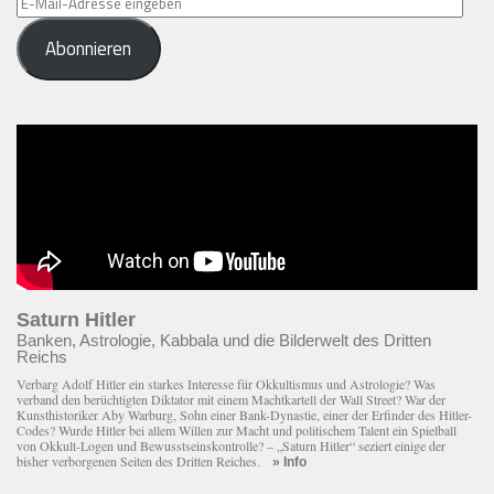
E-
Mail-
Abonnieren
Adresse
eingeben
Saturn Hitler
Banken, Astrologie, Kabbala und die Bilderwelt des Dritten
Reichs
Verbarg Adolf Hitler ein starkes Interesse für Okkultismus und Astrologie? Was
verband den berüchtigten Diktator mit einem Macht­kartell der Wall Street? War der
Kunsthistoriker Aby Warburg, Sohn einer Bank-Dynastie, einer der Erfinder des Hitler-
Codes? Wurde Hitler bei allem Willen zur Macht und politischem Talent ein Spielball
von Okkult-Logen und Bewusstseinskontrolle? – „Saturn Hitler“ seziert einige der
bisher verborgenen Seiten des Dritten Reiches.
» Info