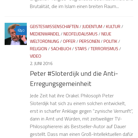
Brutalität, die im Islam einen breiten Raum...
GEISTESWISSENSCHAFTEN
/
JUDENTUM
/
KULTUR
/
0
MEDIENWANDEL
/
NEOFEUDALISMUS
/
NEUE
WELTORDNUNG
/
OPFER
/
PERSONEN
/
POLITIK
/
RELIGION
/
SACHBUCH
/
STARS
/
TERRORISMUS
/
VIDEO
2. JUNI 2016
Peter #Sloterdijk und die Anti-
Erregungsgemeinheit
Jede Zeit hat ihre Orakel. Philosoph Peter
Sloterdijk hat sich zu einem solchen entwickelt,
erst in scharfer Anklage gegen “zynische Vernunft”,
dann in Amt und Würden, mit zeitweiliger TV-
Philosophiererei als Bestseller-Autor auf Dauer
gestellt. Dass man einen Groß-Intellektuellen dafür