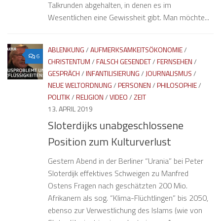
Talkrunden abgehalten, in denen es im
Wesentlichen eine Gewissheit gibt. Man möchte...
ABLENKUNG
/
AUFMERKSAMKEITSÖKONOMIE
/
6
CHRISTENTUM
/
FALSCH GESENDET
/
FERNSEHEN
/
GESPRÄCH
/
INFANTILISIERUNG
/
JOURNALISMUS
/
NEUE WELTORDNUNG
/
PERSONEN
/
PHILOSOPHIE
/
POLITIK
/
RELIGION
/
VIDEO
/
ZEIT
13. APRIL 2019
Sloterdijks unabgeschlossene
Position zum Kulturverlust
Gestern Abend in der Berliner “Urania” bei Peter
Sloterdijk effektives Schweigen zu Manfred
Ostens Fragen nach geschätzten 200 Mio.
Afrikanern als sog. “Klima-Flüchtlingen” bis 2050,
ebenso zur Verwestlichung des Islams (wie von