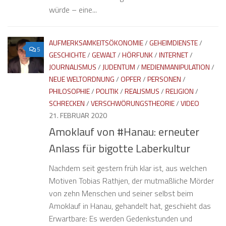
würde – eine...
AUFMERKSAMKEITSÖKONOMIE
/
GEHEIMDIENSTE
/
5
GESCHICHTE
/
GEWALT
/
HÖRFUNK
/
INTERNET
/
JOURNALISMUS
/
JUDENTUM
/
MEDIENMANIPULATION
/
NEUE WELTORDNUNG
/
OPFER
/
PERSONEN
/
PHILOSOPHIE
/
POLITIK
/
REALISMUS
/
RELIGION
/
SCHRECKEN
/
VERSCHWÖRUNGSTHEORIE
/
VIDEO
21. FEBRUAR 2020
Amoklauf von #Hanau: erneuter
Anlass für bigotte Laberkultur
Nachdem seit gestern früh klar ist, aus welchen
Motiven Tobias Rathjen, der mutmaßliche Mörder
von zehn Menschen und seiner selbst beim
Amoklauf in Hanau, gehandelt hat, geschieht das
Erwartbare: Es werden Gedenkstunden und