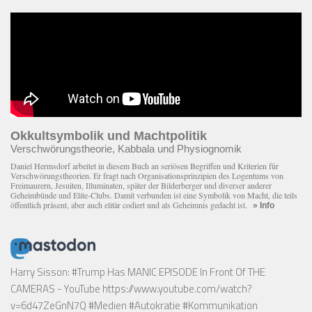
Okkultsymbolik und Machtpolitik
Verschwörungstheorie, Kabbala und Physiognomik
Daniel Hermsdorf arbeitet in diesem Buch an seriösen Begriffen und Kriterien für
Verschwörungstheorien. Er fragt nach Organisationsprinzipien des Logentums von
Freimaurern, Jesuiten, Illuminaten, später der Bilderberger und diverser anderer
Geheimbünde und Elite-Clubs. Damit verbunden ist eine Symbolik von Macht, die teils
öffentlich präsent, aber auch elitär codiert und als Geheimnis gedacht ist.
» Info
Harry Sisson: #Trump Has MANIC EPISODE In Front Of THE
CAMERAS - YouTube
https://www.youtube.com/watch?
v=6d47ZeGnN7Q
#Medien #Autokratie #Kommunikation