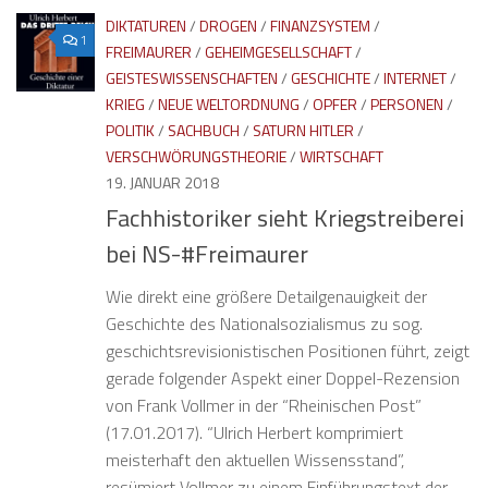
DIKTATUREN
/
DROGEN
/
FINANZSYSTEM
/
1
FREIMAURER
/
GEHEIMGESELLSCHAFT
/
GEISTESWISSENSCHAFTEN
/
GESCHICHTE
/
INTERNET
/
KRIEG
/
NEUE WELTORDNUNG
/
OPFER
/
PERSONEN
/
POLITIK
/
SACHBUCH
/
SATURN HITLER
/
VERSCHWÖRUNGSTHEORIE
/
WIRTSCHAFT
19. JANUAR 2018
Fachhistoriker sieht Kriegstreiberei
bei NS-#Freimaurer
Wie direkt eine größere Detailgenauigkeit der
Geschichte des Nationalsozialismus zu sog.
geschichtsrevisionistischen Positionen führt, zeigt
gerade folgender Aspekt einer Doppel-Rezension
von Frank Vollmer in der “Rheinischen Post”
(17.01.2017). “Ulrich Herbert komprimiert
meisterhaft den aktuellen Wissensstand”,
resümiert Vollmer zu einem Einführungstext der