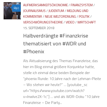
AUFMERKSAMKEITSÖKONOMIE
/
FINANZSYSTEM
/
0
JOURNALISMUS
/
JUDENTUM
/
MELDUNG UND
KOMMENTAR
/
NEUE WELTORDNUNG
/
POLITIK
/
VERSCHWÖRUNGSTHEORIE
/
VIDEO
/
WIRTSCHAFT
15. SEPTEMBER 2018
Halbverdrängte #Finanzkrise
thematisiert von #WDR und
#Phoenix
Als Aktualisierung des Themas Finanzkrise, das
hier im Blog einmal größere Konjunktur hatte,
stelle ich einmal diese beiden Beispiele der
“phoenix Runde: 10 Jahre nach der Lehman-Pleite
– Wo stehen wir heute?” … [youtube_sc
url=”https://www.youtube.com/watch?
v=lnwIve2X-1c”] … und als WDR-Doku “10 Jahre
Finanzkrise – Die Party...