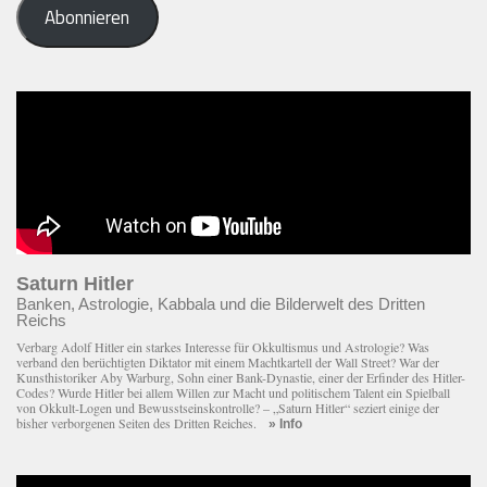
Abonnieren
Adresse
eingeben
Saturn Hitler
Banken, Astrologie, Kabbala und die Bilderwelt des Dritten
Reichs
Verbarg Adolf Hitler ein starkes Interesse für Okkultismus und Astrologie? Was
verband den berüchtigten Diktator mit einem Macht­kartell der Wall Street? War der
Kunsthistoriker Aby Warburg, Sohn einer Bank-Dynastie, einer der Erfinder des Hitler-
Codes? Wurde Hitler bei allem Willen zur Macht und politischem Talent ein Spielball
von Okkult-Logen und Bewusstseinskontrolle? – „Saturn Hitler“ seziert einige der
bisher verborgenen Seiten des Dritten Reiches.
» Info