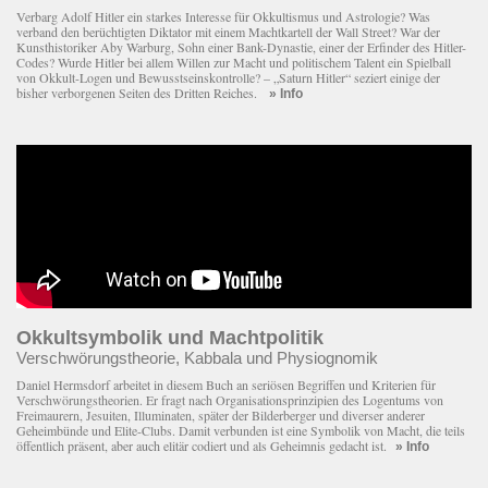
Verbarg Adolf Hitler ein starkes Interesse für Okkultismus und Astrologie? Was
verband den berüchtigten Diktator mit einem Macht­kartell der Wall Street? War der
Kunsthistoriker Aby Warburg, Sohn einer Bank-Dynastie, einer der Erfinder des Hitler-
Codes? Wurde Hitler bei allem Willen zur Macht und politischem Talent ein Spielball
von Okkult-Logen und Bewusstseinskontrolle? – „Saturn Hitler“ seziert einige der
bisher verborgenen Seiten des Dritten Reiches.
» Info
Okkultsymbolik und Machtpolitik
Verschwörungstheorie, Kabbala und Physiognomik
Daniel Hermsdorf arbeitet in diesem Buch an seriösen Begriffen und Kriterien für
Verschwörungstheorien. Er fragt nach Organisationsprinzipien des Logentums von
Freimaurern, Jesuiten, Illuminaten, später der Bilderberger und diverser anderer
Geheimbünde und Elite-Clubs. Damit verbunden ist eine Symbolik von Macht, die teils
öffentlich präsent, aber auch elitär codiert und als Geheimnis gedacht ist.
» Info