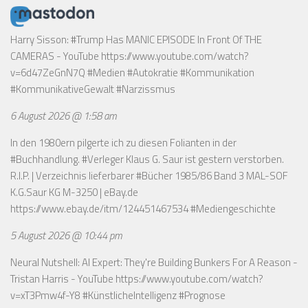
Harry Sisson: #Trump Has MANIC EPISODE In Front Of THE
CAMERAS - YouTube
https://www.youtube.com/watch?
v=6d47ZeGnN7Q
#Medien #Autokratie #Kommunikation
#KommunikativeGewalt #Narzissmus
6 August 2026 @ 1:58 am
In den 1980ern pilgerte ich zu diesen Folianten in der
#Buchhandlung. #Verleger Klaus G. Saur ist gestern verstorben.
R.I.P. | Verzeichnis lieferbarer #Bücher 1985/86 Band 3 MAL-SOF
K.G.Saur KG M-3250 | eBay.de
https://www.ebay.de/itm/124451467534
#Mediengeschichte
5 August 2026 @ 10:44 pm
Neural Nutshell: AI Expert: They're Building Bunkers For A Reason -
Tristan Harris - YouTube
https://www.youtube.com/watch?
v=xT3Pmw4f-Y8
#KünstlicheIntelligenz #Prognose