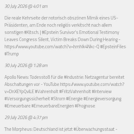
30 July 2026 @ 4:01 am
Die reale Kehrseite der notorisch obszönen Mimik eines US-
Präsidenten, am Ende noch religiös verkitscht nach allem
sonstigen #Kitsch. | #Epstein Survivor's Emotional Testimony
Leaves Congress Silent, Victim Breaks Down During Hearing -
https://www.youtube.com/watch?v=hmhlk4Nkc-Q
#EpsteinFiles
#Trump
30 July 2026 @ 1:28 am
Apollo News: Todesstoß für die #Industrie: Netzagentur bereitet
Abschaltungen vor - YouTube
https://www.youtube.com/watch?
v=DnXEYpQvILE
#Vahrenholt #FritzVahrenholt #Interview
#Versorgungssicherheit #Strom #Energie #Energieversorgung
#Erneuerbare #ErneuerbareEnergien #Prognose
29 July 2026 @ 4:37 pm
The Morpheus: Deutschland ist jetzt #Überwachungsstaat -