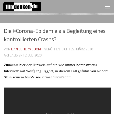
FOLGEN:
Zum Inhalt springen
Die #Corona-Epidemie als Begleitung eines
kontrollierten Crashs?
VON
DANIEL HERMSDORF
· VERÖFFENTLICHT
22. MÄRZ 2020
·
AKTUALISIERT
2. JULI 2020
Zunächst hier der Hinweis auf ein wie immer hörenswertes
Interview mit Wolfgang Eggert, in diesem Fall geführt von Robert
Stein seinem NuoViso-Format “SteinZeit”: