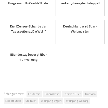
Frage nach UniCredit-Studie
deutsch, dann gleich doppelt
Die #Zensur-Schande der
Deutschland wird Spar-
Tageszeitung „Die Welt“
Weltmeister
#Bundestag besorgt über
#Umvolkung
Schlagwörter:
Epidemic
Finanzkrise
Lars von Trier
NuoViso
Robert Stein
SteinZeit
Wolfgang Eggert
Wolfgang Wodarg