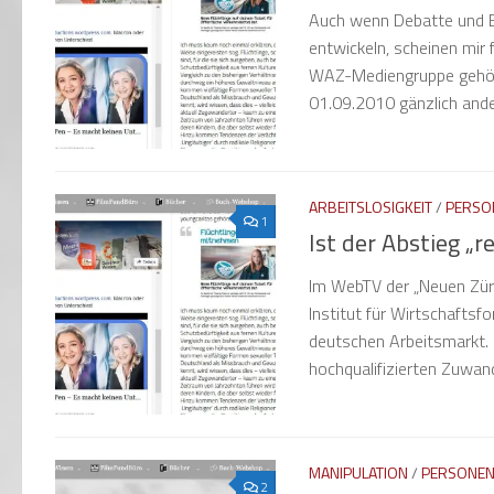
Auch wenn Debatte und Be
entwickeln, scheinen mir 
WAZ-Mediengruppe gehörig
01.09.2010 gänzlich anders
ARBEITSLOSIGKEIT
/
PERSO
1
Ist der Abstieg „re
Im WebTV der „Neuen Zür
Institut für Wirtschafts
deutschen Arbeitsmarkt.
hochqualifizierten Zuwande
MANIPULATION
/
PERSONE
2