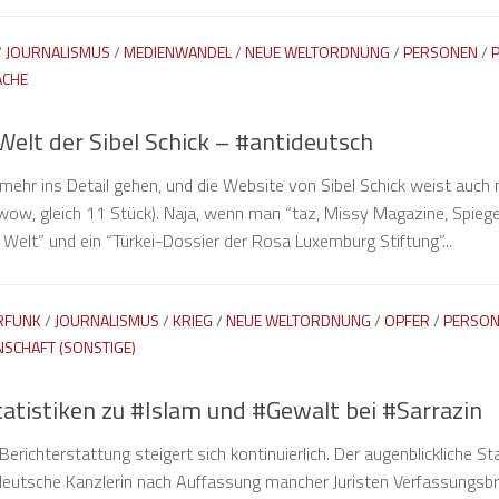
/
JOURNALISMUS
/
MEDIENWANDEL
/
NEUE WELTORDNUNG
/
PERSONEN
/
P
ACHE
Welt der Sibel Schick – #antideutsch
mehr ins Detail gehen, und die Website von Sibel Schick weist auch 
wow, gleich 11 Stück). Naja, wenn man “taz, Missy Magazine, Spiegel
Welt” und ein “Türkei-Dossier der Rosa Luxemburg Stiftung”...
RFUNK
/
JOURNALISMUS
/
KRIEG
/
NEUE WELTORDNUNG
/
OPFER
/
PERSO
NSCHAFT (SONSTIGE)
tatistiken zu #Islam und #Gewalt bei #Sarrazin
Berichterstattung steigert sich kontinuierlich. Der augenblickliche St
 deutsche Kanzlerin nach Auffassung mancher Juristen Verfassungsb