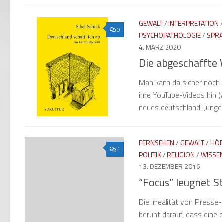
GEWALT
/
INTERPRETATION
0
PSYCHOPATHOLOGIE
/
SPR
4. MÄRZ 2020
Die abgeschaffte 
Man kann da sicher noch 
ihre YouTube-Videos hin (
neues deutschland, Junge 
FERNSEHEN
/
GEWALT
/
HÖ
1
POLITIK
/
RELIGION
/
WISSE
13. DEZEMBER 2016
“Focus” leugnet S
Die Irrealität von Presse-
beruht darauf, dass eine