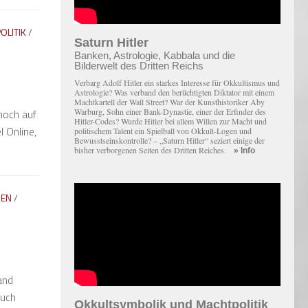
OLITIK
/
Saturn Hitler
Banken, Astrologie, Kabbala und die
Bilderwelt des Dritten Reichs
Verbarg Adolf Hitler ein starkes Interesse für Okkultismus und
Astrologie? Was verband den berüchtigten Diktator mit einem
Macht­kartell der Wall Street? War der Kunsthistoriker Aby
Warburg, Sohn einer Bank-Dynastie, einer der Erfinder des
noch auf
Hitler-Codes? Wurde Hitler bei allem Willen zur Macht und
 Online,
politischem Talent ein Spielball von Okkult-Logen und
Bewusstseinskontrolle? – „Saturn Hitler“ seziert einige der
bisher verborgenen Seiten des Dritten Reiches.
» Info
NEN
/
and
ruch
Okkultsymbolik und Machtpolitik