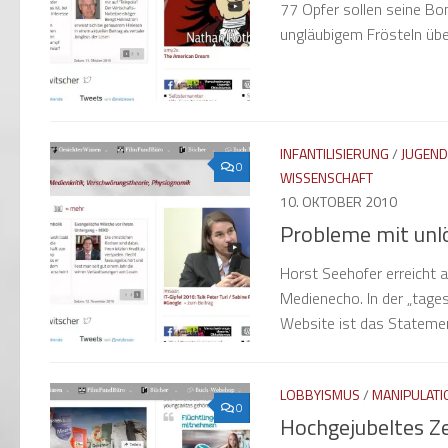
77 Opfer sollen seine Bo
ungläubigem Frösteln über 
INFANTILISIERUNG
/
JUGEN
0
WISSENSCHAFT
10. OKTOBER 2010
Probleme mit unl
Horst Seehofer erreicht 
Medienecho. In der „tages
Website ist das Statement
LOBBYISMUS
/
MANIPULATI
0
Hochgejubeltes Z