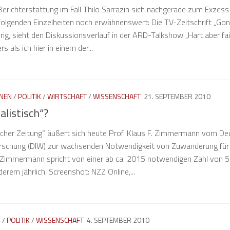
richterstattung im Fall Thilo Sarrazin sich nachgerade zum Exzess
folgenden Einzelheiten noch erwähnenswert: Die TV-Zeitschrift „Gong
, sieht den Diskussionsverlauf in der ARD-Talkshow „Hart aber fa
 als ich hier in einem der...
NEN
/
POLITIK
/
WIRTSCHAFT
/
WISSENSCHAFT
21. SEPTEMBER 2010
alistisch“?
cher Zeitung“ äußert sich heute Prof. Klaus F. Zimmermann vom D
forschung (DIW) zur wachsenden Notwendigkeit von Zuwanderung für
 Zimmermann spricht von einer ab ca. 2015 notwendigen Zahl von 
rern jährlich. Screenshot: NZZ Online,...
N
/
POLITIK
/
WISSENSCHAFT
4. SEPTEMBER 2010