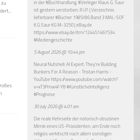
in der #Buchhandlung. #Verleger Klaus G. Saur
 zu
ist gestern verstorben. R.I.P. | Verzeichnis
ert...
lieferbarer #Bücher 1985/86 Band 3 MAL-SOF
K.G.Saur KG M-3250 | eBay.de
https://www.ebay.de/itm/124451467534
#Mediengeschichte
5 August 2026 @ 10:44 pm
Neural Nutshell: AI Expert: They're Building
Bunkers For A Reason - Tristan Harris -
YouTube
https://www.youtube.com/watch?
großes
v=xT3Pmw4f-Y8
#KünstlicheIntelligenz
n
#Prognose
30 July 2026 @ 4:01 am
Die reale Kehrseite der notorisch obszönen
Mimik eines US-Präsidenten, am Ende noch
religiös verkitscht nach allem sonstigen