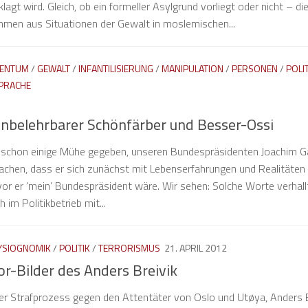
agt wird. Gleich, ob ein formeller Asylgrund vorliegt oder nicht – di
mmen aus Situationen der Gewalt in moslemischen...
TENTUM
/
GEWALT
/
INFANTILISIERUNG
/
MANIPULATION
/
PERSONEN
/
POLI
PRACHE
unbelehrbarer Schönfärber und Besser-Ossi
og schon einige Mühe gegeben, unseren Bundespräsidenten Joachim 
chen, dass er sich zunächst mit Lebenserfahrungen und Realitäten
or er ‘mein’ Bundespräsident wäre. Wir sehen: Solche Worte verhall
im Politikbetrieb mit...
YSIOGNOMIK
/
POLITIK
/
TERRORISMUS
21. APRIL 2012
or-Bilder des Anders Breivik
 der Strafprozess gegen den Attentäter von Oslo und Utøya, Anders B