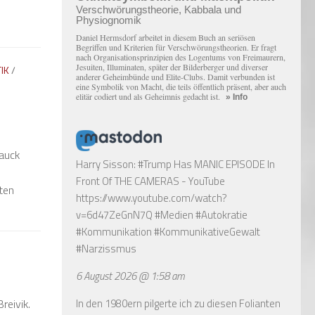
e
Verschwörungstheorie, Kabbala und
Physiognomik
Daniel Hermsdorf arbeitet in diesem Buch an seriösen
Begriffen und Kriterien für Verschwörungstheorien. Er fragt
nach Organisationsprinzipien des Logentums von Freimaurern,
Jesuiten, Illuminaten, später der Bilderberger und diverser
TIK
/
anderer Geheimbünde und Elite-Clubs. Damit verbunden ist
eine Symbolik von Macht, die teils öffentlich präsent, aber auch
elitär codiert und als Geheimnis gedacht ist.
» Info
Gauck
Harry Sisson: #Trump Has MANIC EPISODE In
Front Of THE CAMERAS - YouTube
ten
https://www.youtube.com/watch?
v=6d47ZeGnN7Q
#Medien #Autokratie
#Kommunikation #KommunikativeGewalt
#Narzissmus
6 August 2026 @ 1:58 am
In den 1980ern pilgerte ich zu diesen Folianten
reivik.