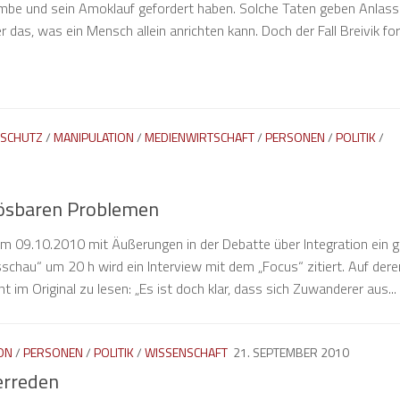
mbe und sein Amoklauf gefordert haben. Solche Taten geben Anlass
das, was ein Mensch allein anrichten kann. Doch der Fall Breivik ford
DSCHUTZ
/
MANIPULATION
/
MEDIENWIRTSCHAFT
/
PERSONEN
/
POLITIK
/
ösbaren Problemen
am 09.10.2010 mit Äußerungen in der Debatte über Integration ein 
schau“ um 20 h wird ein Interview mit dem „Focus“ zitiert. Auf dere
 im Original zu lesen: „Es ist doch klar, dass sich Zuwanderer aus...
ON
/
PERSONEN
/
POLITIK
/
WISSENSCHAFT
21. SEPTEMBER 2010
erreden