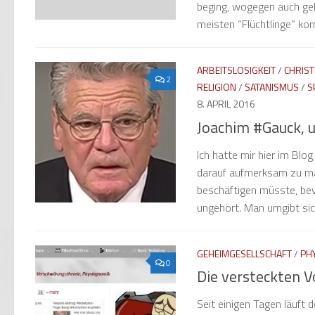
beging, wogegen auch gekl
meisten “Flüchtlinge” ko
ARBEITSLOSIGKEIT
/
CHRIS
2
RELIGION
/
SATANISMUS
/
S
8. APRIL 2016
Joachim #Gauck, 
Ich hatte mir hier im Bl
darauf aufmerksam zu ma
beschäftigen müsste, bev
ungehört. Man umgibt sich 
GEHEIMGESELLSCHAFT
/
PH
0
Die versteckten V
Seit einigen Tagen läuft