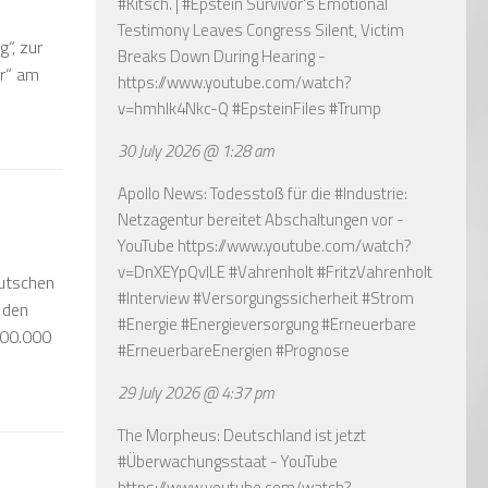
#Kitsch. | #Epstein Survivor's Emotional
Testimony Leaves Congress Silent, Victim
“, zur
Breaks Down During Hearing -
ir“ am
https://www.youtube.com/watch?
v=hmhlk4Nkc-Q
#EpsteinFiles #Trump
30 July 2026 @ 1:28 am
Apollo News: Todesstoß für die #Industrie:
Netzagentur bereitet Abschaltungen vor -
YouTube
https://www.youtube.com/watch?
v=DnXEYpQvILE
#Vahrenholt #FritzVahrenholt
eutschen
#Interview #Versorgungssicherheit #Strom
 den
#Energie #Energieversorgung #Erneuerbare
500.000
#ErneuerbareEnergien #Prognose
29 July 2026 @ 4:37 pm
The Morpheus: Deutschland ist jetzt
#Überwachungsstaat - YouTube
https://www.youtube.com/watch?