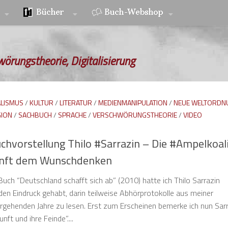
wörungstheorie, Digitalisierung
LISMUS
/
KULTUR
/
LITERATUR
/
MEDIENMANIPULATION
/
NEUE WELTORDN
GION
/
SACHBUCH
/
SPRACHE
/
VERSCHWÖRUNGSTHEORIE
/
VIDEO
Buchvorstellung Thilo #Sarrazin – Die #Ampelkoal
unft dem Wunschdenken
uch “Deutschland schafft sich ab” (2010) hatte ich Thilo Sarrazin
n Eindruck gehabt, darin teilweise Abhörprotokolle aus meiner
gehenden Jahre zu lesen. Erst zum Erscheinen bemerke ich nun Sar
ft und ihre Feinde”....