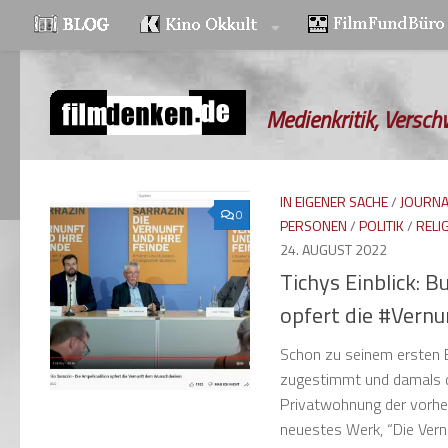
Zum Inhalt springen
Medienkritik, Versch
IN EIGENER SACHE
/
JOURNA
0
PERSONEN
/
POLITIK
/
RELI
24. AUGUST 2022
Tichys Einblick: 
opfert die #Vern
Schon zu seinem ersten B
zugestimmt und damals de
Privatwohnung der vorher
neuestes Werk, “Die Vernun