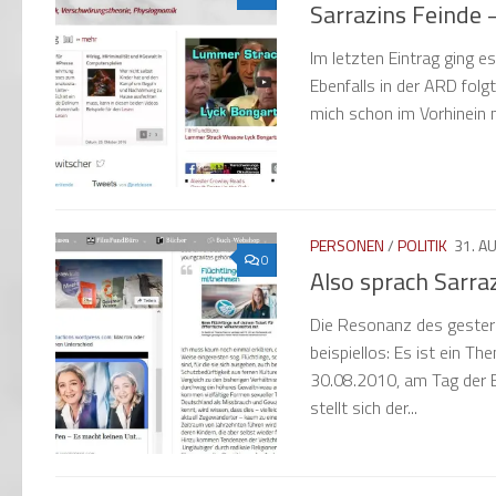
Sarrazins Feinde –
Im letzten Eintrag ging e
Ebenfalls in der ARD folg
mich schon im Vorhinein n
PERSONEN
/
POLITIK
31. A
0
Also sprach Sarra
Die Resonanz des gestern
beispiellos: Es ist ein T
30.08.2010, am Tag der 
stellt sich der...