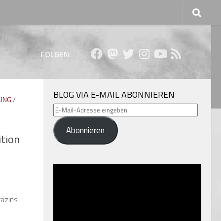
FOLGEN:
BLOG VIA E-MAIL ABONNIEREN
UNG
/
E-
Mail-
Abonnieren
Adresse
ition
eingeben
razins