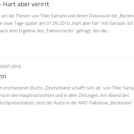
 Hart aber verirrt
s um die Thesen von Thilo Sarrazin und deren Diskussion bei „Beckm
te zwei Tage später am 01.09.2010 „Hart aber fair“ mit Sarrazin. Ich
ach dem Ergebnis des „Faktenchecks“ gefragt, den die...
UGUST 2010
zin
 erschienenen Buchs „Deutschland schafft sich ab“ von Thilo Sarraz
hema in den Hauptnachrichten und in allen Zeitungen. Am Abend des
Buchpräsentation, sitzt der Autor in der ARD-Talkshow „Beckmann“