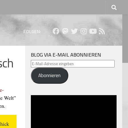
FOLGEN:
BLOG VIA E-MAIL ABONNIEREN
sch
E-
Mail-
Abonnieren
Adresse
eingeben
e-
ge Welt”
en.