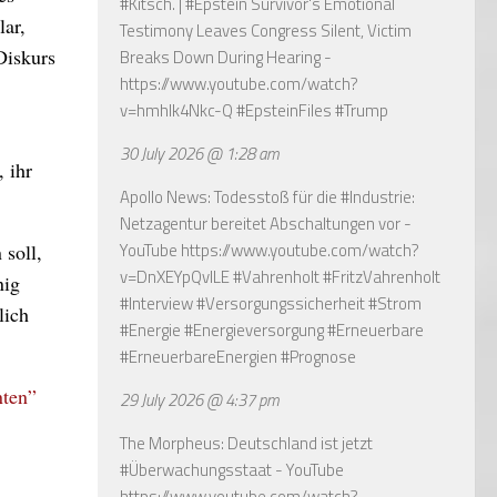
#Kitsch. | #Epstein Survivor's Emotional
lar,
Testimony Leaves Congress Silent, Victim
Diskurs
Breaks Down During Hearing -
https://www.youtube.com/watch?
v=hmhlk4Nkc-Q
#EpsteinFiles #Trump
30 July 2026 @ 1:28 am
 ihr
Apollo News: Todesstoß für die #Industrie:
Netzagentur bereitet Abschaltungen vor -
YouTube
https://www.youtube.com/watch?
soll,
v=DnXEYpQvILE
#Vahrenholt #FritzVahrenholt
nig
#Interview #Versorgungssicherheit #Strom
lich
#Energie #Energieversorgung #Erneuerbare
#ErneuerbareEnergien #Prognose
nten”
29 July 2026 @ 4:37 pm
The Morpheus: Deutschland ist jetzt
#Überwachungsstaat - YouTube
https://www.youtube.com/watch?