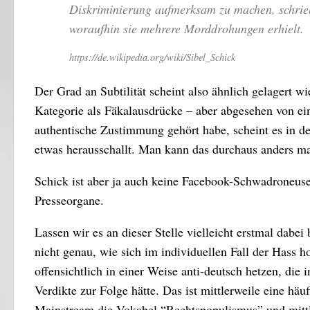
Diskriminierung aufmerksam zu machen, schrieb
woraufhin sie mehrere Morddrohungen erhielt.
https://de.wikipedia.org/wiki/Sibel_Schick
Der Grad an Subtilität scheint also ähnlich gelagert w
Kategorie als Fäkalausdrücke – aber abgesehen von ei
authentische Zustimmung gehört habe, scheint es in d
etwas herausschallt. Man kann das durchaus anders mac
Schick ist aber ja auch keine Facebook-Schwadroneuse.
Presseorgane.
Lassen wir es an dieser Stelle vielleicht erstmal dabe
nicht genau, wie sich im individuellen Fall der Hass
offensichtlich in einer Weise anti-deutsch hetzen, die
Verdikte zur Folge hätte. Das ist mittlerweile eine h
Mainstream die Vokabel “Rechtspopulismus” und mittle