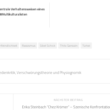
entrale Verhaltensweisen eines
#Multikulturalisten
feindlichkeit
Rassismus
Sibel Schick
Thilo Sarrazin
Türkei
 Medienkritik, Verschwörungstheorie und Physiognomik
NÄCHSTER BEITRAG
Erika Steinbach “Chez Krömer” – Szenische Konfrontatio