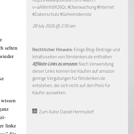
v=aAWmYdXQ6Qc
#Überwachung #Internet
#Datenschutz #Geheimdienste
28 July 2026 @ 2:50 am
e
h selten
Rechtlicher Hinweis
: Einige Blog-Beiträge und
 wieder
Inhaltsseiten von filmdenken.de enthalten
Affiliate-Links zu amazon
. Nach Verwendung
dieser Links können bei Käufen auf amazon
ke
geringe Vergütungen für filmdenken.de
entstehen, die sich nicht auf den Preis für
Käufer auswirken.
r wissen
ganz
Zum Autor Daniel Hermsdorf
zi-
er linke
us” für