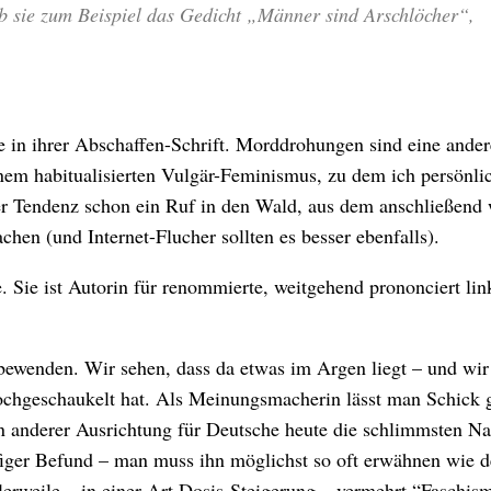
 sie zum Beispiel das Gedicht „Männer sind Arschlöcher“,
ie in ihrer Abschaffen-Schrift. Morddrohungen sind eine ander
nem habitualisierten Vulgär-Feminismus, zu dem ich persönlic
er Tendenz schon ein Ruf in den Wald, aus dem anschließend
hen (und Internet-Flucher sollten es besser ebenfalls).
 Sie ist Autorin für renommierte, weitgehend prononciert lin
i bewenden. Wir sehen, dass da etwas im Argen liegt – und wi
 hochgeschaukelt hat. Als Meinungsmacherin lässt man Schick 
 in anderer Ausrichtung für Deutsche heute die schlimmsten Na
äufiger Befund – man muss ihn möglichst so oft erwähnen wie d
rweile – in einer Art Dosis-Steigerung – vermehrt “Faschism