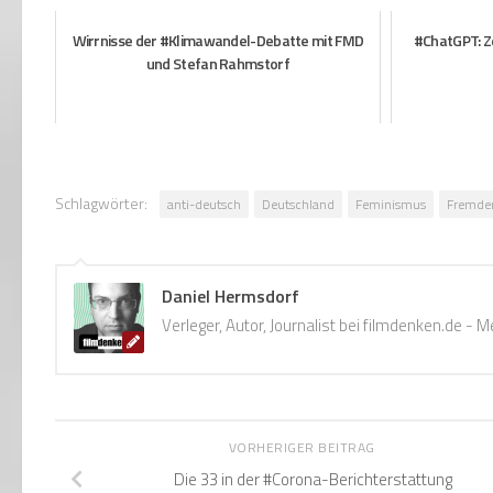
Wirrnisse der #Klimawandel-Debatte mit FMD
#ChatGPT: Z
und Stefan Rahmstorf
Schlagwörter:
anti-deutsch
Deutschland
Feminismus
Fremden
Daniel Hermsdorf
Verleger, Autor, Journalist bei filmdenken.de -
VORHERIGER BEITRAG
Die 33 in der #Corona-Berichterstattung