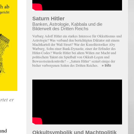
Saturn Hitler
Banken, Astrologie, Kabbala und die
Bilderwelt des Dritten Reichs
Verbarg Adolf Hitler ein starkes Interesse für Okkultismus und
Astrologie? Was verband den berüchtigten Diktator mit einem
Macht­kartell der Wall Street? War der Kunsthistoriker Aby
Warburg, Sohn einer Bank-Dynastie, einer der Erfinder des
Hitler-Codes? Wurde Hitler bei allem Willen zur Macht und
politischem Talent ein Spielball von Okkult-Logen und
Bewusstseinskontrolle? – „Saturn Hitler“ seziert einige der
bisher verborgenen Seiten des Dritten Reiches.
» Info
rtet er
und
Okkultsymbolik und Machtpolitik