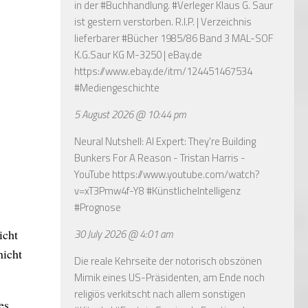
in der #Buchhandlung. #Verleger Klaus G. Saur
ist gestern verstorben. R.I.P. | Verzeichnis
lieferbarer #Bücher 1985/86 Band 3 MAL-SOF
K.G.Saur KG M-3250 | eBay.de
https://www.ebay.de/itm/124451467534
#Mediengeschichte
5 August 2026 @ 10:44 pm
Neural Nutshell: AI Expert: They're Building
Bunkers For A Reason - Tristan Harris -
YouTube
https://www.youtube.com/watch?
v=xT3Pmw4f-Y8
#KünstlicheIntelligenz
#Prognose
30 July 2026 @ 4:01 am
icht
nicht
Die reale Kehrseite der notorisch obszönen
Mimik eines US-Präsidenten, am Ende noch
religiös verkitscht nach allem sonstigen
es