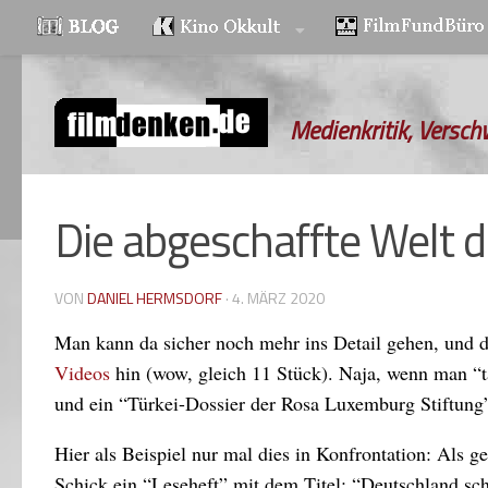
Zum Inhalt springen
Medienkritik, Versch
Die abgeschaffte Welt d
VON
DANIEL HERMSDORF
·
4. MÄRZ 2020
Man kann da sicher noch mehr ins Detail gehen, und 
Videos
hin (wow, gleich 11 Stück). Naja, wenn man “t
und ein “Türkei-Dossier der Rosa Luxemburg Stiftung” 
Hier als Beispiel nur mal dies in Konfrontation: Als ge
Schick ein “Leseheft” mit dem Titel: “Deutschland scha