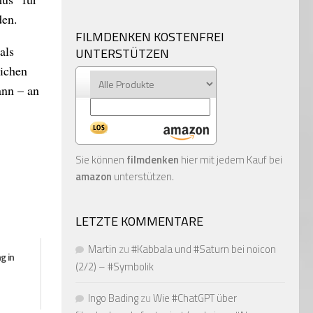
den.
FILMDENKEN KOSTENFREI
als
UNTERSTÜTZEN
lichen
ann – an
Sie können
filmdenken
hier mit jedem Kauf bei
amazon
unterstützen.
LETZTE KOMMENTARE
Martin
zu
#Kabbala und #Saturn bei noicon
g in
(2/2) – #Symbolik
Ingo Bading
zu
Wie #ChatGPT über