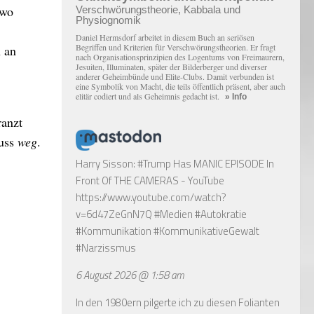
 wo
Verschwörungstheorie, Kabbala und
Physiognomik
Daniel Hermsdorf arbeitet in diesem Buch an seriösen
Begriffen und Kriterien für Verschwörungstheorien. Er fragt
 an
nach Organisationsprinzipien des Logentums von Freimaurern,
Jesuiten, Illuminaten, später der Bilderberger und diverser
anderer Geheimbünde und Elite-Clubs. Damit verbunden ist
eine Symbolik von Macht, die teils öffentlich präsent, aber auch
elitär codiert und als Geheimnis gedacht ist.
» Info
ranzt
muss
weg
.
Harry Sisson: #Trump Has MANIC EPISODE In
Front Of THE CAMERAS - YouTube
https://www.youtube.com/watch?
v=6d47ZeGnN7Q
#Medien #Autokratie
#Kommunikation #KommunikativeGewalt
#Narzissmus
6 August 2026 @ 1:58 am
In den 1980ern pilgerte ich zu diesen Folianten