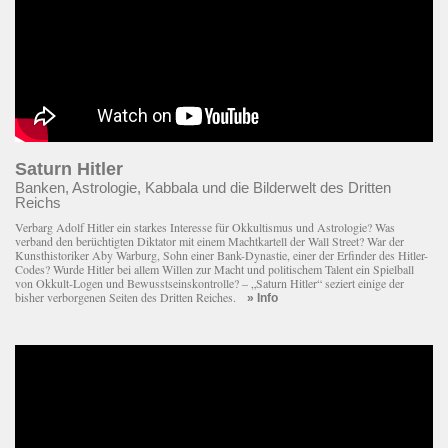
Saturn Hitler
Banken, Astrologie, Kabbala und die Bilderwelt des Dritten
Reichs
Verbarg Adolf Hitler ein starkes Interesse für Okkultismus und Astrologie? Was
verband den berüchtigten Diktator mit einem Macht­kartell der Wall Street? War der
Kunsthistoriker Aby Warburg, Sohn einer Bank-Dynastie, einer der Erfinder des Hitler-
Codes? Wurde Hitler bei allem Willen zur Macht und politischem Talent ein Spielball
von Okkult-Logen und Bewusstseinskontrolle? – „Saturn Hitler“ seziert einige der
bisher verborgenen Seiten des Dritten Reiches.
» Info