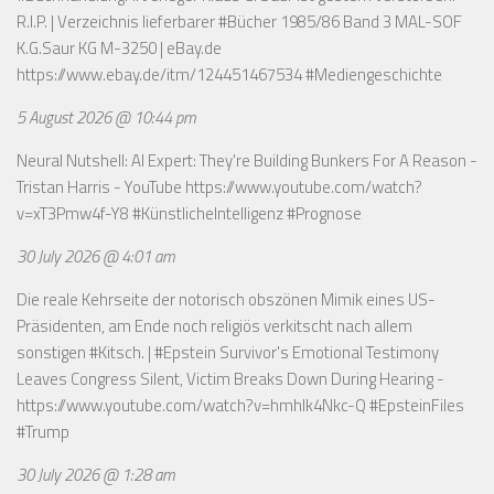
R.I.P. | Verzeichnis lieferbarer #Bücher 1985/86 Band 3 MAL-SOF
K.G.Saur KG M-3250 | eBay.de
https://www.ebay.de/itm/124451467534
#Mediengeschichte
5 August 2026 @ 10:44 pm
Neural Nutshell: AI Expert: They're Building Bunkers For A Reason -
Tristan Harris - YouTube
https://www.youtube.com/watch?
v=xT3Pmw4f-Y8
#KünstlicheIntelligenz #Prognose
30 July 2026 @ 4:01 am
Die reale Kehrseite der notorisch obszönen Mimik eines US-
Präsidenten, am Ende noch religiös verkitscht nach allem
sonstigen #Kitsch. | #Epstein Survivor's Emotional Testimony
Leaves Congress Silent, Victim Breaks Down During Hearing -
https://www.youtube.com/watch?v=hmhlk4Nkc-Q
#EpsteinFiles
#Trump
30 July 2026 @ 1:28 am