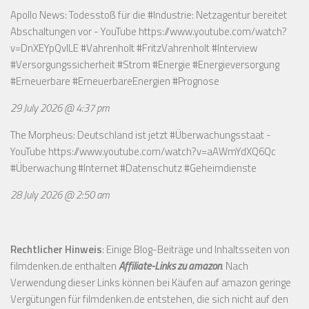
Apollo News: Todesstoß für die #Industrie: Netzagentur bereitet
Abschaltungen vor - YouTube
https://www.youtube.com/watch?
v=DnXEYpQvILE
#Vahrenholt #FritzVahrenholt #Interview
#Versorgungssicherheit #Strom #Energie #Energieversorgung
#Erneuerbare #ErneuerbareEnergien #Prognose
29 July 2026 @ 4:37 pm
The Morpheus: Deutschland ist jetzt #Überwachungsstaat -
YouTube
https://www.youtube.com/watch?v=aAWmYdXQ6Qc
#Überwachung #Internet #Datenschutz #Geheimdienste
28 July 2026 @ 2:50 am
Rechtlicher Hinweis
: Einige Blog-Beiträge und Inhaltsseiten von
filmdenken.de enthalten
Affiliate-Links zu amazon
. Nach
Verwendung dieser Links können bei Käufen auf amazon geringe
Vergütungen für filmdenken.de entstehen, die sich nicht auf den