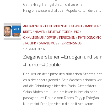
Genre-Begriffen geführt, nicht zu einer
Religionswissenschaft der Populärkultur, die den...
APOKALYPTIK
/
GEHEIMDIENSTE
/
GEWALT
/
KABBALA
/
1
KRIEG
/
NAMEN
/
NEUE WELTORDNUNG
/
OKKULTISMUS
/
OPFER
/
PERSONEN
/
PHYSIOGNOMIK
/
POLITIK
/
SATANISMUS
/
TERRORISMUS
12. APRIL 2016
Ziegenversteher #Erdoğan und sein
#Terror-#Double
Der Herr an der Spitze des türkischen Staates hat
es nicht anders gewollt. Seit Wochen schauen wir
auf die Fahndungsbilder des Paris-Attentäters
Salah Abdeslam – und erblicken in ihm ein sehr
passgenaues Double von Recep Tayyip Erdoğan.
Nun meint Erdoğan sich in die politisch kaum...