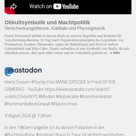
Okkultsymbolik und Machtpolitik
Verschwörungstheorie, Kabbala und Physiognomik
Daniel Hermsdorf arbeitet in diesem Buch an seriösen Begriffen und Kriterien für
Verschwörungstheorien. Er fragt nach Organisationsprinzipien des Logentums von
Freimaurern, Jesuiten, Illuminaten, später der Bilderberger und diverser anderer
Geheimbünde und Elite-Clubs. Damit verbunden ist eine Symbolik von Macht, die teils
öffentlich präsent, aber auch elitär codiert und als Geheimnis gedacht ist.
» Info
Harry Sisson: #Trump Has MANIC EPISODE In Front Of THE
CAMERAS - YouTube
https://www.youtube.com/watch?
v=6d47ZeGnN7Q
#Medien #Autokratie #Kommunikation
#KommunikativeGewalt #Narzissmus
6 August 2026 @ 1:58 am
In den 1980ern pilgerte ich zu diesen Folianten in der
#Buchhandlung. #Verleger Klaus G. Saur ist gestern verstorben.