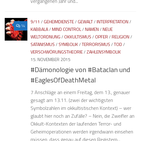
vergangenen Jahr und...
9/11
/
GEHEIMDIENSTE
/
GEWALT
/
INTERPRETATION
/
14
KABBALA
/
MIND CONTROL
/
NAMEN
/
NEUE
WELTORDNUNG
/
OKKULTISMUS
/
OPFER
/
RELIGION
/
SATANISMUS
/
SYMBOLIK
/
TERRORISMUS
/
TOD
/
VERSCHWÖRUNGSTHEORIE
/
ZAHLENSYMBOLIK
15. NOVEMBER 2015
#Dämonologie von #Bataclan und
#EaglesOfDeathMetal
7 Anschläge an einem Freitag, dem 13., genauer
gesagt am 13.11. (zwei der wichtigsten
Symbolzahlen im okkultistischen Kontext) – wer
glaubt hier noch an Zufälle? – Nein, die Zweifler an
Okkult-Kontexten der laufenden Terror- und
Geheimoperationen werden irgendwann einsehen
müssen, dass genau auf diesen Registern...