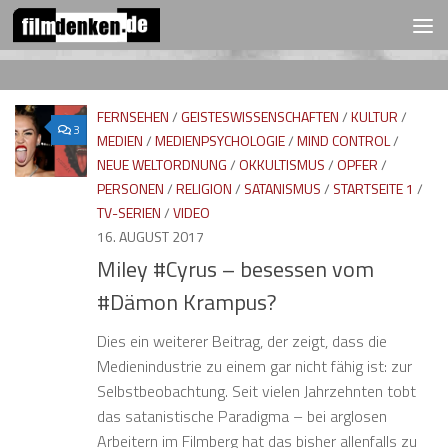
FOLGEN:
Zum Inhalt springen
FERNSEHEN
/
GEISTESWISSENSCHAFTEN
/
KULTUR
/
3
MEDIEN
/
MEDIENPSYCHOLOGIE
/
MIND CONTROL
/
NEUE WELTORDNUNG
/
OKKULTISMUS
/
OPFER
/
PERSONEN
/
RELIGION
/
SATANISMUS
/
STARTSEITE 1
/
TV-SERIEN
/
VIDEO
16. AUGUST 2017
Miley #Cyrus – besessen vom
#Dämon Krampus?
Dies ein weiterer Beitrag, der zeigt, dass die
Medienindustrie zu einem gar nicht fähig ist: zur
Selbstbeobachtung. Seit vielen Jahrzehnten tobt
das satanistische Paradigma – bei arglosen
Arbeitern im Filmberg hat das bisher allenfalls zu