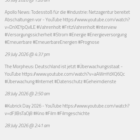
Apollo News: Todesstoß für die #Industrie: Netzagentur bereitet
Abschaltungen vor - YouTube
https://www.youtube.com/watch?
v=DnXEYpQvILE
#Vahrenholt #FritzVahrenholt #Interview
#Versorgungssicherheit #Strom #Energie #Energieversorgung
#Erneuerbare #ErneuerbareEnergien #Prognose
29 July 2026 @ 4:37 pm
The Morpheus: Deutschland ist jetzt #Überwachungsstaat -
YouTube
https://www.youtube.com/watch?v=aAWmYdXQ6Qc
#Überwachung #Internet #Datenschutz #Geheimdienste
28 July 2026 @ 2:50 am
#Kubrick Day 2026 - YouTube
https://www.youtube.com/watch?
v=dFJIBsTaOj8
#Kino #Film #Filmgeschichte
28 July 2026 @ 2:41 am