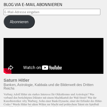
BLOG VIA E-MAIL ABONNIEREN
E-
Mail-
Abonnieren
Adresse
eingeben
Saturn Hitler
Banken, Astrologie, Kabbala und die Bilderwelt des Dritten
Reichs
Verbarg Adolf Hitler ein starkes Interesse für Okkultismus und Astrologie? Was
verband den berüchtigten Diktator mit einem Macht­kartell der Wall Street? War der
Kunsthistoriker Aby Warburg, Sohn einer Bank-Dynastie, einer der Erfinder des Hitler-
Codes? Wurde Hitler bei allem Willen zur Macht und politischem Talent ein Spielball