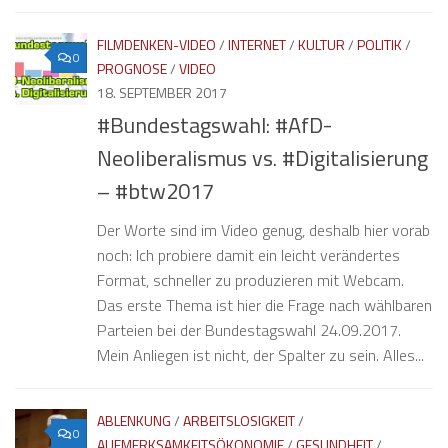
FILMDENKEN-VIDEO
/
INTERNET
/
KULTUR
/
POLITIK
/
0
PROGNOSE
/
VIDEO
18. SEPTEMBER 2017
#Bundestagswahl: #AfD-
Neoliberalismus vs. #Digitalisierung
– #btw2017
Der Worte sind im Video genug, deshalb hier vorab
noch: Ich probiere damit ein leicht verändertes
Format, schneller zu produzieren mit Webcam.
Das erste Thema ist hier die Frage nach wählbaren
Parteien bei der Bundestagswahl 24.09.2017.
Mein Anliegen ist nicht, der Spalter zu sein. Alles...
ABLENKUNG
/
ARBEITSLOSIGKEIT
/
0
AUFMERKSAMKEITSÖKONOMIE
/
GESUNDHEIT
/