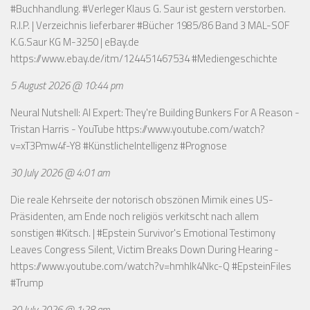
#Buchhandlung. #Verleger Klaus G. Saur ist gestern verstorben.
R.I.P. | Verzeichnis lieferbarer #Bücher 1985/86 Band 3 MAL-SOF
K.G.Saur KG M-3250 | eBay.de
https://www.ebay.de/itm/124451467534
#Mediengeschichte
5 August 2026 @ 10:44 pm
Neural Nutshell: AI Expert: They're Building Bunkers For A Reason -
Tristan Harris - YouTube
https://www.youtube.com/watch?
v=xT3Pmw4f-Y8
#KünstlicheIntelligenz #Prognose
30 July 2026 @ 4:01 am
Die reale Kehrseite der notorisch obszönen Mimik eines US-
Präsidenten, am Ende noch religiös verkitscht nach allem
sonstigen #Kitsch. | #Epstein Survivor's Emotional Testimony
Leaves Congress Silent, Victim Breaks Down During Hearing -
https://www.youtube.com/watch?v=hmhlk4Nkc-Q
#EpsteinFiles
#Trump
30 July 2026 @ 1:28 am