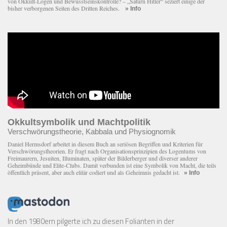
von Okkult-Logen und Bewusstseinskontrolle? – „Saturn Hitler“ seziert einige der
bisher verborgenen Seiten des Dritten Reiches.
» Info
Okkultsymbolik und Machtpolitik
Verschwörungstheorie, Kabbala und Physiognomik
Daniel Hermsdorf arbeitet in diesem Buch an seriösen Begriffen und Kriterien für
Verschwörungstheorien. Er fragt nach Organisationsprinzipien des Logentums von
Freimaurern, Jesuiten, Illuminaten, später der Bilderberger und diverser anderer
Geheimbünde und Elite-Clubs. Damit verbunden ist eine Symbolik von Macht, die teils
öffentlich präsent, aber auch elitär codiert und als Geheimnis gedacht ist.
» Info
In den 1980ern pilgerte ich zu diesen Folianten in der