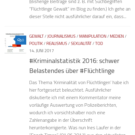
(Bisherige Beiträge sind z. B. mit Suchbegriffen
“Flüchtlinge Gewalt” im Blog zu finden.) Ich gehe an
dieser Stelle nicht ausführlicher darauf ein, dass...
GEWALT
/
JOURNALISMUS
/
MANIPULATION
/
MEDIEN
/
0
POLITIK
/
REALISMUS
/
SEXUALITÄT
/
TOD
14. JUNI 2017
#Kriminalstatistik 2016: schwer
Belastendes über #Flüchtlinge
Das Thema ‘Kriminalität von Flüchtlingen’ habe ich
hier fortgesetzt beleuchtet. Ausführlicher
diskutierte ich mit einem Kommentator meine
vorläufige Auswertung von Polizeiberichten,
wodurch ich vorsichtshalber noch eine
Zahlenangabe in der Überschrift
herunterkorrigierte. Was nun Ines Laufer in der
“Epoch Times” (01.06.2017) aus den aktuellsten