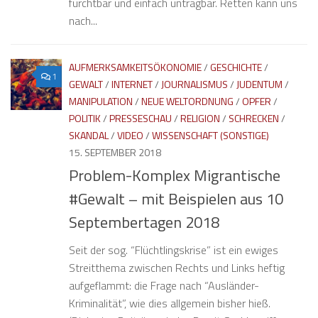
furchtbar und einfach untragbar. Retten kann uns
nach...
AUFMERKSAMKEITSÖKONOMIE
/
GESCHICHTE
/
1
GEWALT
/
INTERNET
/
JOURNALISMUS
/
JUDENTUM
/
MANIPULATION
/
NEUE WELTORDNUNG
/
OPFER
/
POLITIK
/
PRESSESCHAU
/
RELIGION
/
SCHRECKEN
/
SKANDAL
/
VIDEO
/
WISSENSCHAFT (SONSTIGE)
15. SEPTEMBER 2018
Problem-Komplex Migrantische
#Gewalt – mit Beispielen aus 10
Septembertagen 2018
Seit der sog. “Flüchtlingskrise” ist ein ewiges
Streitthema zwischen Rechts und Links heftig
aufgeflammt: die Frage nach “Ausländer-
Kriminalität”, wie dies allgemein bisher hieß.