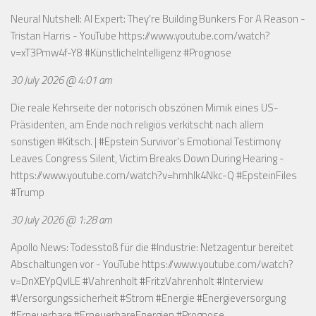
Neural Nutshell: AI Expert: They're Building Bunkers For A Reason -
Tristan Harris - YouTube
https://www.youtube.com/watch?
v=xT3Pmw4f-Y8
#KünstlicheIntelligenz #Prognose
30 July 2026 @ 4:01 am
Die reale Kehrseite der notorisch obszönen Mimik eines US-
Präsidenten, am Ende noch religiös verkitscht nach allem
sonstigen #Kitsch. | #Epstein Survivor's Emotional Testimony
Leaves Congress Silent, Victim Breaks Down During Hearing -
https://www.youtube.com/watch?v=hmhlk4Nkc-Q
#EpsteinFiles
#Trump
30 July 2026 @ 1:28 am
Apollo News: Todesstoß für die #Industrie: Netzagentur bereitet
Abschaltungen vor - YouTube
https://www.youtube.com/watch?
v=DnXEYpQvILE
#Vahrenholt #FritzVahrenholt #Interview
#Versorgungssicherheit #Strom #Energie #Energieversorgung
#Erneuerbare #ErneuerbareEnergien #Prognose