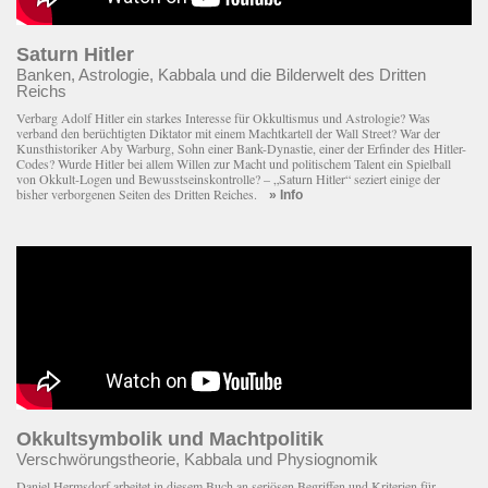
Saturn Hitler
Banken, Astrologie, Kabbala und die Bilderwelt des Dritten
Reichs
Verbarg Adolf Hitler ein starkes Interesse für Okkultismus und Astrologie? Was
verband den berüchtigten Diktator mit einem Macht­kartell der Wall Street? War der
Kunsthistoriker Aby Warburg, Sohn einer Bank-Dynastie, einer der Erfinder des Hitler-
Codes? Wurde Hitler bei allem Willen zur Macht und politischem Talent ein Spielball
von Okkult-Logen und Bewusstseinskontrolle? – „Saturn Hitler“ seziert einige der
bisher verborgenen Seiten des Dritten Reiches.
» Info
Okkultsymbolik und Machtpolitik
Verschwörungstheorie, Kabbala und Physiognomik
Daniel Hermsdorf arbeitet in diesem Buch an seriösen Begriffen und Kriterien für