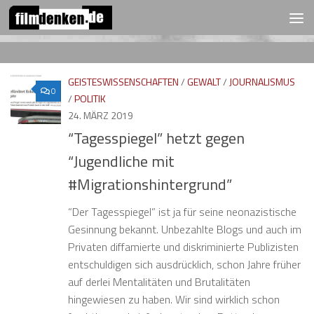
FOLGEN:
Zum Inhalt springen
GEISTESWISSENSCHAFTEN
/
GEWALT
/
JOURNALISMUS
0
/
POLITIK
24. MÄRZ 2019
“Tagesspiegel” hetzt gegen
“Jugendliche mit
#Migrationshintergrund”
“Der Tagesspiegel” ist ja für seine neonazistische
Gesinnung bekannt. Unbezahlte Blogs und auch im
Privaten diffamierte und diskriminierte Publizisten
entschuldigen sich ausdrücklich, schon Jahre früher
auf derlei Mentalitäten und Brutalitäten
hingewiesen zu haben. Wir sind wirklich schon