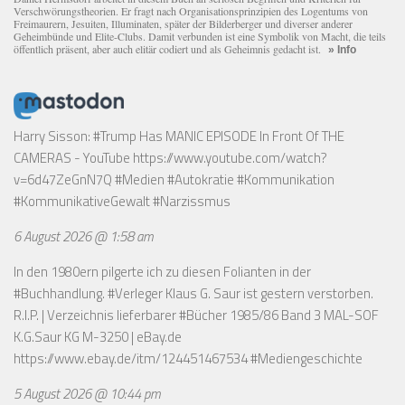
Verschwörungstheorien. Er fragt nach Organisationsprinzipien des Logentums von
Freimaurern, Jesuiten, Illuminaten, später der Bilderberger und diverser anderer
Geheimbünde und Elite-Clubs. Damit verbunden ist eine Symbolik von Macht, die teils
öffentlich präsent, aber auch elitär codiert und als Geheimnis gedacht ist.
» Info
Harry Sisson: #Trump Has MANIC EPISODE In Front Of THE
CAMERAS - YouTube
https://www.youtube.com/watch?
v=6d47ZeGnN7Q
#Medien #Autokratie #Kommunikation
#KommunikativeGewalt #Narzissmus
6 August 2026 @ 1:58 am
In den 1980ern pilgerte ich zu diesen Folianten in der
#Buchhandlung. #Verleger Klaus G. Saur ist gestern verstorben.
R.I.P. | Verzeichnis lieferbarer #Bücher 1985/86 Band 3 MAL-SOF
K.G.Saur KG M-3250 | eBay.de
https://www.ebay.de/itm/124451467534
#Mediengeschichte
5 August 2026 @ 10:44 pm