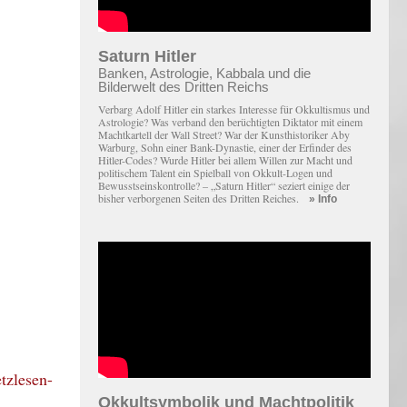
Saturn Hitler
Banken, Astrologie, Kabbala und die
Bilderwelt des Dritten Reichs
Verbarg Adolf Hitler ein starkes Interesse für Okkultismus und
Astrologie? Was verband den berüchtigten Diktator mit einem
Macht­kartell der Wall Street? War der Kunsthistoriker Aby
Warburg, Sohn einer Bank-Dynastie, einer der Erfinder des
Hitler-Codes? Wurde Hitler bei allem Willen zur Macht und
politischem Talent ein Spielball von Okkult-Logen und
Bewusstseinskontrolle? – „Saturn Hitler“ seziert einige der
bisher verborgenen Seiten des Dritten Reiches.
» Info
Okkultsymbolik und Machtpolitik