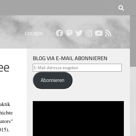
FOLGEN:
BLOG VIA E-MAIL ABONNIEREN
ee
E-
Mail-
Abonnieren
Adresse
eingeben
aktik
hichte
ators“
015).