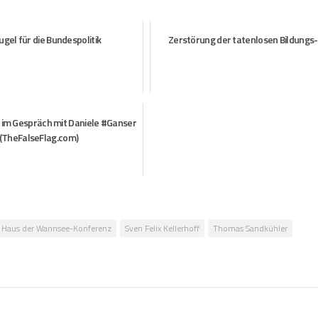
ugel für die Bundespolitik
Zerstörung der tatenlosen Bildungs-
F im Gespräch mit Daniele #Ganser
(TheFalseFlag.com)
Haus der Wannsee-Konferenz
Sven Felix Kellerhoff
Thomas Sandkühler