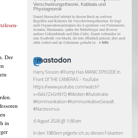
Verschwörungstheorie, Kabbala und
Physiognomik
Daniel Hermsdorf arbeitet in diesem Buch an seriösen
Begriffen und Kriterien für Verschwörungstheorien. Er fragt
nach Organisationsprinzipien des Logentums von Freimaurern,
Jesuiten, Illuminaten, später der Bilderberger und diverser
anderer Geheimbünde und Elite-Clubs. Damit verbunden ist
eine Symbolik von Macht, die teils öffentlich präsent, aber auch
elitär codiert und als Geheimnis gedacht ist.
» Info
n. Der
en
Harry Sisson: #Trump Has MANIC EPISODE In
ein
Front Of THE CAMERAS - YouTube
https://www.youtube.com/watch?
v=6d47ZeGnN7Q
#Medien #Autokratie
rden.
#Kommunikation #KommunikativeGewalt
fessoren
#Narzissmus
ten
6 August 2026 @ 1:58 am
h in
eger
In den 1980ern pilgerte ich zu diesen Folianten