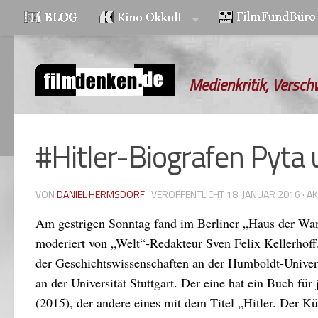
Zum Inhalt springen
Medienkritik, Versch
#Hitler-Biografen Pyt
VON
DANIEL HERMSDORF
· VERÖFFENTLICHT
18. JANUAR 2016
· A
Am gestrigen Sonntag fand im Berliner „Haus der Wann
moderiert von „Welt“-Redakteur Sven Felix Kellerhoff
der Geschichtswissenschaften an der Humboldt-Univers
an der Universität Stuttgart. Der eine hat ein Buch fü
(2015), der andere eines mit dem Titel „Hitler. Der Kü