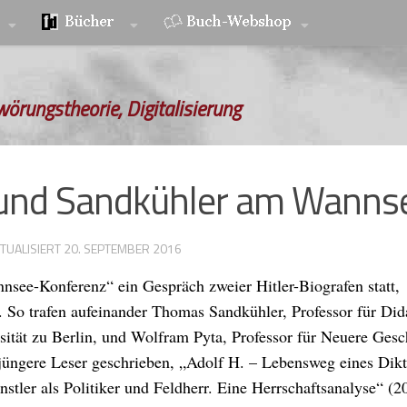
wörungstheorie, Digitalisierung
a und Sandkühler am Wanns
KTUALISIERT
20. SEPTEMBER 2016
see-Konferenz“ ein Gespräch zweier Hitler-Biografen statt,
. So trafen aufeinander Thomas Sandkühler, Professor für Did
ität zu Berlin, und Wolfram Pyta, Professor für Neuere Gesc
r jüngere Leser geschrieben, „Adolf H. – Lebensweg eines Dikt
nstler als Politiker und Feldherr. Eine Herrschaftsanalyse“ (2