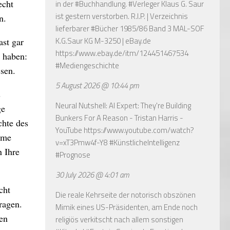
echt
in der #Buchhandlung. #Verleger Klaus G. Saur
ist gestern verstorben. R.I.P. | Verzeichnis
n.
lieferbarer #Bücher 1985/86 Band 3 MAL-SOF
K.G.Saur KG M-3250 | eBay.de
ast gar
https://www.ebay.de/itm/124451467534
n haben:
#Mediengeschichte
ssen.
5 August 2026 @ 10:44 pm
s
Neural Nutshell: AI Expert: They're Building
ge
Bunkers For A Reason - Tristan Harris -
chte des
YouTube
https://www.youtube.com/watch?
ome
v=xT3Pmw4f-Y8
#KünstlicheIntelligenz
 Ihre
#Prognose
30 July 2026 @ 4:01 am
cht
Die reale Kehrseite der notorisch obszönen
ragen.
Mimik eines US-Präsidenten, am Ende noch
en
religiös verkitscht nach allem sonstigen