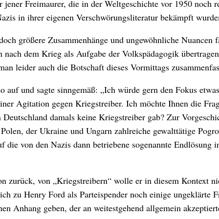
r jener Freimaurer, die in der Weltgeschichte vor 1950 noch r
 Nazis in ihrer eigenen Verschwörungsliteratur bekämpft wurde
n jedoch größere Zusammenhänge und ungewöhnliche Nuancen f
hnen nach dem Krieg als Aufgabe der Volkspädagogik übertrage
 man leider auch die Botschaft dieses Vormittags zusammenfa
lso auf und sagte sinngemäß: „Ich würde gern den Fokus etwa
seiner Agitation gegen Kriegstreiber. Ich möchte Ihnen die Fra
on Deutschland damals keine Kriegstreiber gab? Zur Vorgeschi
e Polen, der Ukraine und Ungarn zahlreiche gewalttätige Pogr
f die von den Nazis dann betriebene sogenannte Endlösung in
on zurück, von „Kriegstreibern“ wolle er in diesem Kontext ni
ich zu Henry Ford als Parteispender noch einige ungeklärte F
inen Anhang geben, der an weitestgehend allgemein akzeptiert