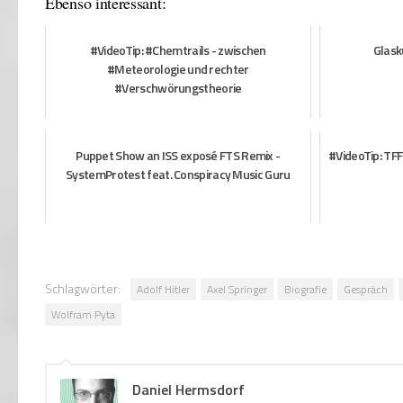
Ebenso interessant:
#VideoTip: #Chemtrails - zwischen
Glask
#Meteorologie und rechter
#Verschwörungstheorie
Puppet Show an ISS exposé FTS Remix -
#VideoTip: TF
SystemProtest feat. Conspiracy Music Guru
Schlagwörter:
Adolf Hitler
Axel Springer
Biografie
Gespräch
Wolfram Pyta
Daniel Hermsdorf