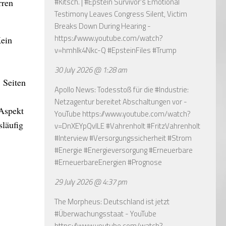
#Kitsch. | #Epstein Survivor's Emotional
rren
Testimony Leaves Congress Silent, Victim
Breaks Down During Hearing -
https://www.youtube.com/watch?
Kein
v=hmhlk4Nkc-Q
#EpsteinFiles #Trump
30 July 2026 @ 1:28 am
 Seiten
Apollo News: Todesstoß für die #Industrie:
Netzagentur bereitet Abschaltungen vor -
 Aspekt
YouTube
https://www.youtube.com/watch?
släufig
v=DnXEYpQvILE
#Vahrenholt #FritzVahrenholt
#Interview #Versorgungssicherheit #Strom
#Energie #Energieversorgung #Erneuerbare
#ErneuerbareEnergien #Prognose
29 July 2026 @ 4:37 pm
The Morpheus: Deutschland ist jetzt
#Überwachungsstaat - YouTube
https://www.youtube.com/watch?