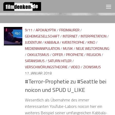
FOLGEN:
Zum Inhalt springen
9/11
/
APOKALYPTIK
/
FREIMAURER
/
0
GEHEIMGESELLSCHAFT
/
INTERNET
/
INTERPRETATION
/
JUDENTUM
/
KABBALA
/
KATASTROPHE
/
KINO
/
MEDIENMANIPULATION
/
MUSIK
/
NEUE WELTORDNUNG
/
OKKULTISMUS
/
OPFER
/
PROPHETIE
/
RELIGION
/
SATANISMUS
/
SATURN HITLER
/
VERSCHWÖRUNGSTHEORIE
/
VIDEO
/
ZIONISMUS
17. JANUAR 2018
#Terror-Prophetie zu #Seattle bei
noicon und SPUD U_LIKE
Wesentlich als Übernahme des immer
interessanten YouTube-Labors noicon hier ein
weiteres Beispiel seiner umfangreichen Kabbala-