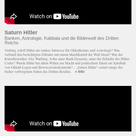
Saturn Hitler
Banken, Astrologie, Kabbala und die Bilderwelt des Dritten
Reichs
Verbarg Adolf Hitler ein starkes Interesse für Okkultismus und Astrologie? Was
verband den berüchtigten Diktator mit einem Macht­kartell der Wall Street? War der
Kunsthistoriker Aby Warburg, Sohn einer Bank-Dynastie, einer der Erfinder des Hitler-
Codes? Wurde Hitler bei allem Willen zur Macht und politischem Talent ein Spielball
von Okkult-Logen und Bewusstseinskontrolle? – „Saturn Hitler“ seziert einige der
bisher verborgenen Seiten des Dritten Reiches.
» Info