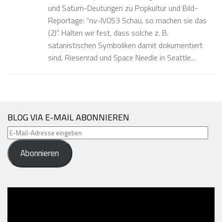
und Saturn-Deutungen zu Popkultur und Bild-
Reportage: “nv-IV053 Schau, so machen sie das
(2)”. Halten wir fest, dass solche z. B.
satanistischen Symboliken damit dokumentiert
sind. Riesenrad und Space Needle in Seattle...
BLOG VIA E-MAIL ABONNIEREN
E-
Mail-
Abonnieren
Adresse
eingeben