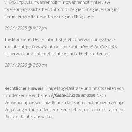
v=DnXEYpQvILE
#Vahrenholt #FritzVahrenholt #Interview
#Versorgungssicherheit #Strom #Energie #Energieversorgung
#Erneuerbare #ErneuerbareEnergien #Prognose
29 July 2026 @ 4:37 pm
The Morpheus: Deutschland ist jetzt #Überwachungsstaat -
YouTube
https://www.youtube.com/watch?v=aAWmYdXQ6Qc
#Überwachung #Internet #Datenschutz #Geheimdienste
28 July 2026 @ 2:50 am
Rechtlicher Hinweis
: Einige Blog-Beiträge und Inhaltsseiten von
filmdenken.de enthalten
Affiliate-Links zu amazon
. Nach
Verwendung dieser Links können bei Käufen auf amazon geringe
Vergütungen für filmdenken.de entstehen, die sich nicht auf den
Preis für Käufer auswirken.