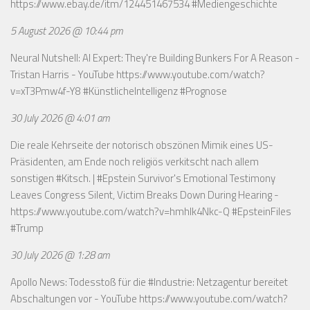
https://www.ebay.de/itm/124451467534
#Mediengeschichte
5 August 2026 @ 10:44 pm
Neural Nutshell: AI Expert: They're Building Bunkers For A Reason -
Tristan Harris - YouTube
https://www.youtube.com/watch?
v=xT3Pmw4f-Y8
#KünstlicheIntelligenz #Prognose
30 July 2026 @ 4:01 am
Die reale Kehrseite der notorisch obszönen Mimik eines US-
Präsidenten, am Ende noch religiös verkitscht nach allem
sonstigen #Kitsch. | #Epstein Survivor's Emotional Testimony
Leaves Congress Silent, Victim Breaks Down During Hearing -
https://www.youtube.com/watch?v=hmhlk4Nkc-Q
#EpsteinFiles
#Trump
30 July 2026 @ 1:28 am
Apollo News: Todesstoß für die #Industrie: Netzagentur bereitet
Abschaltungen vor - YouTube
https://www.youtube.com/watch?