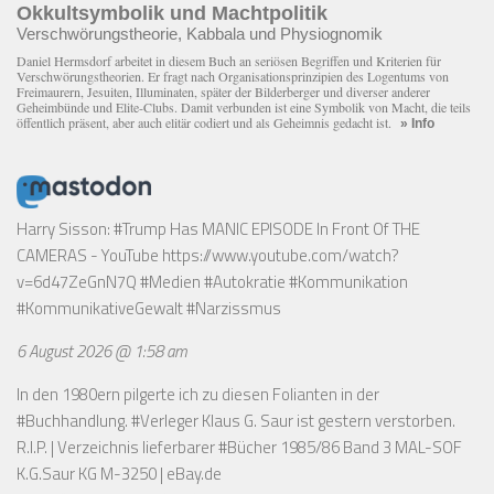
Okkultsymbolik und Machtpolitik
Verschwörungstheorie, Kabbala und Physiognomik
Daniel Hermsdorf arbeitet in diesem Buch an seriösen Begriffen und Kriterien für
Verschwörungstheorien. Er fragt nach Organisationsprinzipien des Logentums von
Freimaurern, Jesuiten, Illuminaten, später der Bilderberger und diverser anderer
Geheimbünde und Elite-Clubs. Damit verbunden ist eine Symbolik von Macht, die teils
öffentlich präsent, aber auch elitär codiert und als Geheimnis gedacht ist.
» Info
Harry Sisson: #Trump Has MANIC EPISODE In Front Of THE
CAMERAS - YouTube
https://www.youtube.com/watch?
v=6d47ZeGnN7Q
#Medien #Autokratie #Kommunikation
#KommunikativeGewalt #Narzissmus
6 August 2026 @ 1:58 am
In den 1980ern pilgerte ich zu diesen Folianten in der
#Buchhandlung. #Verleger Klaus G. Saur ist gestern verstorben.
R.I.P. | Verzeichnis lieferbarer #Bücher 1985/86 Band 3 MAL-SOF
K.G.Saur KG M-3250 | eBay.de