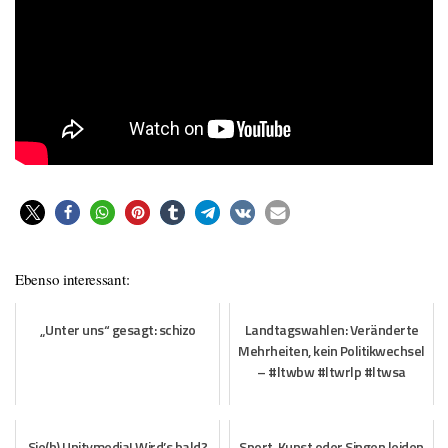
Ebenso interessant:
„Unter uns“ gesagt: schizo
Landtagswahlen: Veränderte
Mehrheiten, kein Politikwechsel
– #ltwbw #ltwrlp #ltwsa
Sie(h) Unitymedia! Wird’s bald?
Sport, Kunst oder Singen leiden