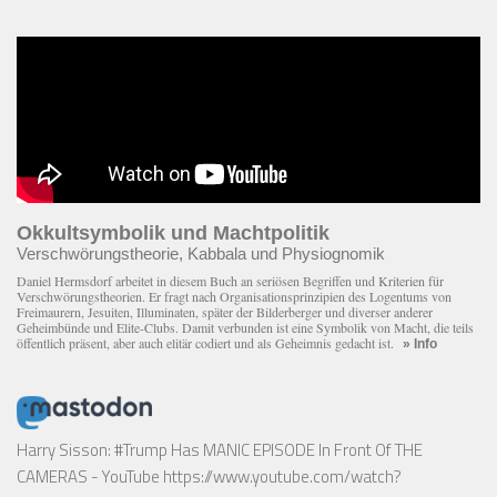
Okkultsymbolik und Machtpolitik
Verschwörungstheorie, Kabbala und Physiognomik
Daniel Hermsdorf arbeitet in diesem Buch an seriösen Begriffen und Kriterien für
Verschwörungstheorien. Er fragt nach Organisationsprinzipien des Logentums von
Freimaurern, Jesuiten, Illuminaten, später der Bilderberger und diverser anderer
Geheimbünde und Elite-Clubs. Damit verbunden ist eine Symbolik von Macht, die teils
öffentlich präsent, aber auch elitär codiert und als Geheimnis gedacht ist.
» Info
Harry Sisson: #Trump Has MANIC EPISODE In Front Of THE
CAMERAS - YouTube
https://www.youtube.com/watch?