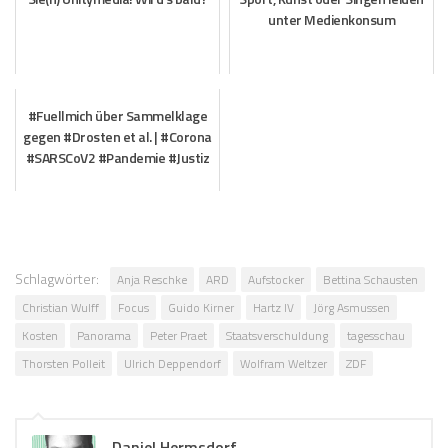
unter Medienkonsum
#Fuellmich über Sammelklage
gegen #Drosten et al. | #Corona
#SARSCoV2 #Pandemie #Justiz
Schlagwörter:
Anja Reschke
ARD
Aufstocker
Bettina Schausten
Christian Wulff
Focus
Guido Kirner
Hartz IV
Jörg Asmussen
Kosten
Panorama
Peter Praet
Staatsverschuldung
tagesschau
Thorsten Polleit
Ulrich Deppendorf
Wolfram Weltzer
ZDF
Daniel Hermsdorf