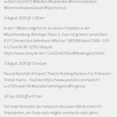
v=6d47ZeGnN7Q
#Medien #Autokratie #Kommunikation
#KommunikativeGewalt #Narzissmus
6 August 2026 @ 1:58 am
In den 1980ern pilgerte ich zu diesen Folianten in der
#Buchhandlung. #Verleger Klaus G. Saur ist gestern verstorben.
R.I.P. | Verzeichnis lieferbarer #Bücher 1985/86 Band 3 MAL-SOF
K.G.Saur KG M-3250 | eBay.de
https://www.ebay.de/itm/124451467534
#Mediengeschichte
5 August 2026 @ 10:44 pm
Neural Nutshell: AI Expert: They're Building Bunkers For A Reason -
Tristan Harris - YouTube
https://www.youtube.com/watch?
v=xT3Pmw4f-Y8
#KünstlicheIntelligenz #Prognose
30 July 2026 @ 4:01 am
Die reale Kehrseite der notorisch obszönen Mimik eines US-
Präsidenten, am Ende noch religiös verkitscht nach allem