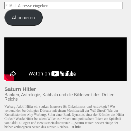
E-
Mail-
Abonnieren
Adresse
eingeben
Saturn Hitler
Banken, Astrologie, Kabbala und die Bilderwelt des Dritten
Reichs
Verbarg Adolf Hitler ein starkes Interesse für Okkultismus und Astrologie? Was
verband den berüchtigten Diktator mit einem Macht­kartell der Wall Street? War der
Kunsthistoriker Aby Warburg, Sohn einer Bank-Dynastie, einer der Erfinder des Hitler-
Codes? Wurde Hitler bei allem Willen zur Macht und politischem Talent ein Spielball
von Okkult-Logen und Bewusstseinskontrolle? – „Saturn Hitler“ seziert einige der
bisher verborgenen Seiten des Dritten Reiches.
» Info