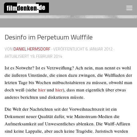
FOLGEN:
Zum Inhalt springen
Desinfo im Perpetuum Wulffile
VON
DANIEL HERMSDORF
· VERÖFFENTLICHT
6. JANUAR 2012
·
AKTUALISIERT
19. FEBRUAR 2014
Ist es Notwehr? Ist es Verzweiflung? Ach nein, man nennt es wohl
die
äußeren Umstände
, die einen dazu zwingen, die Wulffiaden der
letzten Tage bis Wochen mitbuchstabieren zu müssen, obwohl man
doch weiß (siehe
hier
und
hier
), dass man eigentlich über etwas
anderes berichten und diskutieren müsste.
Die Welt der Nachrichten seit der Vorweihnachtszeit ist ein
Dokument neuer Qualität dafür, wie Mainstream-Medien die
Aufmerksamkeit auf Unwesentliches ablenken. Die Wulff-Affären
sind keine Lappalie, aber auch keine Tragödie. Juristisch werden