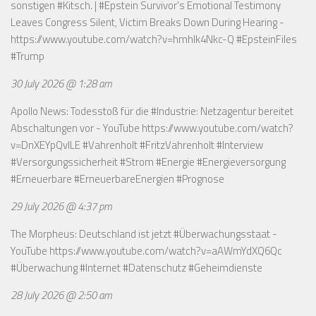
sonstigen #Kitsch. | #Epstein Survivor's Emotional Testimony
Leaves Congress Silent, Victim Breaks Down During Hearing -
https://www.youtube.com/watch?v=hmhlk4Nkc-Q
#EpsteinFiles
#Trump
30 July 2026 @ 1:28 am
Apollo News: Todesstoß für die #Industrie: Netzagentur bereitet
Abschaltungen vor - YouTube
https://www.youtube.com/watch?
v=DnXEYpQvILE
#Vahrenholt #FritzVahrenholt #Interview
#Versorgungssicherheit #Strom #Energie #Energieversorgung
#Erneuerbare #ErneuerbareEnergien #Prognose
29 July 2026 @ 4:37 pm
The Morpheus: Deutschland ist jetzt #Überwachungsstaat -
YouTube
https://www.youtube.com/watch?v=aAWmYdXQ6Qc
#Überwachung #Internet #Datenschutz #Geheimdienste
28 July 2026 @ 2:50 am