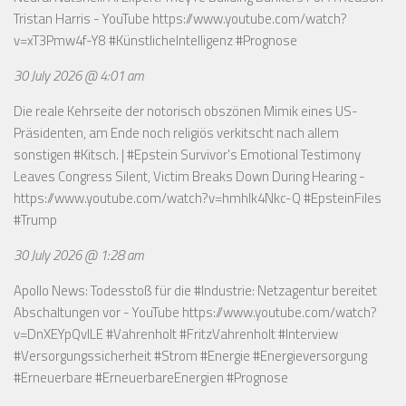
Tristan Harris - YouTube
https://www.youtube.com/watch?
v=xT3Pmw4f-Y8
#KünstlicheIntelligenz #Prognose
30 July 2026 @ 4:01 am
Die reale Kehrseite der notorisch obszönen Mimik eines US-
Präsidenten, am Ende noch religiös verkitscht nach allem
sonstigen #Kitsch. | #Epstein Survivor's Emotional Testimony
Leaves Congress Silent, Victim Breaks Down During Hearing -
https://www.youtube.com/watch?v=hmhlk4Nkc-Q
#EpsteinFiles
#Trump
30 July 2026 @ 1:28 am
Apollo News: Todesstoß für die #Industrie: Netzagentur bereitet
Abschaltungen vor - YouTube
https://www.youtube.com/watch?
v=DnXEYpQvILE
#Vahrenholt #FritzVahrenholt #Interview
#Versorgungssicherheit #Strom #Energie #Energieversorgung
#Erneuerbare #ErneuerbareEnergien #Prognose