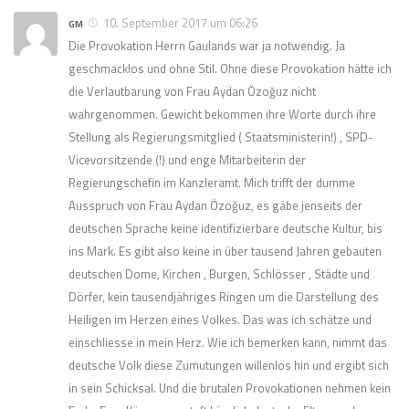
10. September 2017 um 06:26
GM
Die Provokation Herrn Gaulands war ja notwendig. Ja
geschmacklos und ohne Stil. Ohne diese Provokation hätte ich
die Verlautbarung von Frau Aydan Özoğuz nicht
wahrgenommen. Gewicht bekommen ihre Worte durch ihre
Stellung als Regierungsmitglied ( Staatsministerin!) , SPD-
Vicevorsitzende (!) und enge Mitarbeiterin der
Regierungschefin im Kanzleramt. Mich trifft der dumme
Ausspruch von Frau Aydan Özoğuz, es gäbe jenseits der
deutschen Sprache keine identifizierbare deutsche Kultur, bis
ins Mark. Es gibt also keine in über tausend Jahren gebauten
deutschen Dome, Kirchen , Burgen, Schlösser , Städte und
Dörfer, kein tausendjähriges Ringen um die Darstellung des
Heiligen im Herzen eines Volkes. Das was ich schätze und
einschliesse in mein Herz. Wie ich bemerken kann, nimmt das
deutsche Volk diese Zumutungen willenlos hin und ergibt sich
in sein Schicksal. Und die brutalen Provokationen nehmen kein