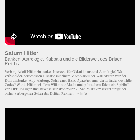
Saturn Hitler
Banken, Astrologie, Kabbala und die Bilderwelt des Dritten
Reichs
Verbarg Adolf Hitler ein starkes Interesse für Okkultismus und Astrologie? Was
verband den berüchtigten Diktator mit einem Macht­kartell der Wall Street? War der
Kunsthistoriker Aby Warburg, Sohn einer Bank-Dynastie, einer der Erfinder des Hitler-
Codes? Wurde Hitler bei allem Willen zur Macht und politischem Talent ein Spielball
von Okkult-Logen und Bewusstseinskontrolle? – „Saturn Hitler“ seziert einige der
bisher verborgenen Seiten des Dritten Reiches.
» Info