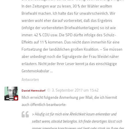
In den Zeitungen war zu lesen, 30 % der Wähler wollten
Briefwahl machen. Ich halte das für unwahrscheinlich. Wir
werden wohl eher darauf vorbereitet, daß das Ergebnis
(infolge der vorbereiteten Briefwahlunterlagen) so ist wie
immer: 42 % CDU usw. Die SPD dürfte infolge des Schulz-
Effekts auf 11 % kommen. Das reicht dann immerhin für eine
Fortsetzung der landüblichen großen Koalition. – Sie müssen
aber unbedingt noch die Signalgeste der Frau Weidel näher
erläutern. Nicht jeder Ihrer Leser kennt ja das einschlägige
Gestenvokabular …
Antworten
3. September 2017 um 15:42
Daniel Hermsdorf
Mich erreicht folgende Anmerkung per Mail, die ich hiermit
auch öffentlich beantworte:
> Häufig ist für mich eine Ähnlichkeit kaum erkennbar und
selbst wenn, absolut belanglos. Ich finde derartiges lässt sich
immer irgendwie konstruieren und liegt sehr stark im Auge des