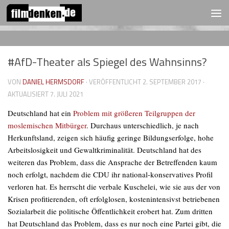
FOLGEN:
Zum Inhalt springen
#AfD-Theater als Spiegel des Wahnsinns?
VON
DANIEL HERMSDORF
· VERÖFFENTLICHT
2. SEPTEMBER 2017
·
AKTUALISIERT
7. JULI 2021
Deutschland hat ein
Problem mit größeren Teilgruppen der
moslemischen Mitbürger
. Durchaus unterschiedlich, je nach
Herkunftsland, zeigen sich häufig geringe Bildungserfolge, hohe
Arbeitslosigkeit und Gewaltkriminalität. Deutschland hat des
weiteren das Problem, dass die Ansprache der Betreffenden kaum
noch erfolgt, nachdem die CDU ihr national-konservatives Profil
verloren hat. Es herrscht die verbale Kuschelei, wie sie aus der von
Krisen profitierenden, oft erfolglosen, kostenintensivst betriebenen
Sozialarbeit die politische Öffentlichkeit erobert hat. Zum dritten
hat Deutschland das Problem, dass es nur noch eine Partei gibt, die