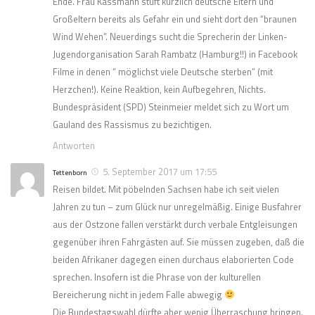
Ende. Frau Kässmann stuft kürzlich deutsche Eltern und
Großeltern bereits als Gefahr ein und sieht dort den “braunen
Wind Wehen”. Neuerdings sucht die Sprecherin der Linken-
Jugendorganisation Sarah Rambatz (Hamburg!!) in Facebook
Filme in denen ” möglichst viele Deutsche sterben” (mit
Herzchen!). Keine Reaktion, kein Aufbegehren, Nichts.
Bundespräsident (SPD) Steinmeier meldet sich zu Wort um
Gauland des Rassismus zu bezichtigen.
Antworten
5. September 2017 um 17:55
Tettenborn
Reisen bildet. Mit pöbelnden Sachsen habe ich seit vielen
Jahren zu tun – zum Glück nur unregelmäßig. Einige Busfahrer
aus der Ostzone fallen verstärkt durch verbale Entgleisungen
gegenüber ihren Fahrgästen auf. Sie müssen zugeben, daß die
beiden Afrikaner dagegen einen durchaus elaborierten Code
sprechen. Insofern ist die Phrase von der kulturellen
Bereicherung nicht in jedem Falle abwegig
Die Bundestagswahl dürfte aber wenig Überraschung bringen.