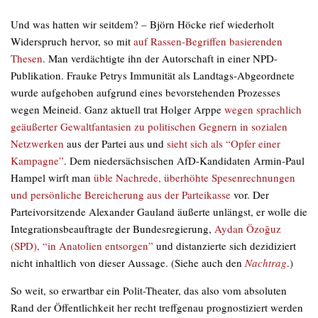
Und was hatten wir seitdem? – Björn Höcke rief wiederholt
Widerspruch hervor, so mit
auf Rassen-Begriffen basierenden
Thesen
. Man verdächtigte ihn der Autorschaft in einer NPD-
Publikation. Frauke Petrys Immunität als Landtags-Abgeordnete
wurde aufgehoben aufgrund eines bevorstehenden Prozesses
wegen Meineid. Ganz aktuell trat Holger Arppe
wegen sprachlich
geäußerter Gewaltfantasien zu politischen Gegnern in sozialen
Netzwerken
aus der Partei aus und
sieht sich als “Opfer einer
Kampagne”
. Dem niedersächsischen AfD-Kandidaten Armin-Paul
Hampel wirft man
üble Nachrede, überhöhte Spesenrechnungen
und persönliche Bereicherung aus der Parteikasse
vor. Der
Parteivorsitzende Alexander Gauland äußerte unlängst, er wolle die
Integrationsbeauftragte der Bundesregierung,
Aydan Özoğuz
(SPD), “in Anatolien entsorgen”
und distanzierte sich dezidiziert
nicht inhaltlich von dieser Aussage. (Siehe auch den
Nachtrag
.)
So weit, so erwartbar ein Polit-Theater, das also vom absoluten
Rand der Öffentlichkeit her recht treffgenau prognostiziert werden