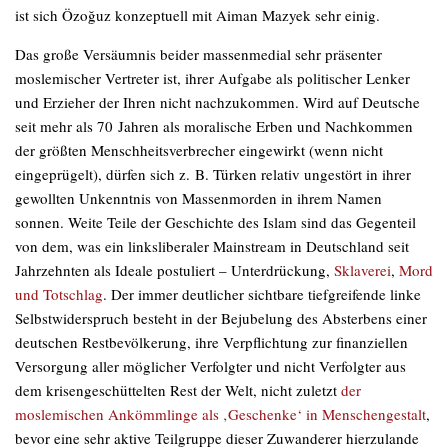
ist sich Özoğuz konzeptuell mit Aiman Mazyek sehr einig.
Das große Versäumnis beider massenmedial sehr präsenter
moslemischer Vertreter ist, ihrer Aufgabe als politischer Lenker
und Erzieher der Ihren nicht nachzukommen. Wird auf Deutsche
seit mehr als 70 Jahren als moralische Erben und Nachkommen
der größten Menschheitsverbrecher eingewirkt (wenn nicht
eingeprügelt), dürfen sich z. B. Türken relativ ungestört in ihrer
gewollten Unkenntnis von Massenmorden in ihrem Namen
sonnen. Weite Teile der Geschichte des Islam sind das Gegenteil
von dem, was ein linksliberaler Mainstream in Deutschland seit
Jahrzehnten als Ideale postuliert – Unterdrückung,
Sklaverei
,
Mord
und Totschlag
. Der immer deutlicher sichtbare tiefgreifende linke
Selbstwiderspruch besteht in der Bejubelung des Absterbens einer
deutschen Restbevölkerung, ihre Verpflichtung zur finanziellen
Versorgung aller möglicher Verfolgter und nicht Verfolgter aus
dem krisengeschüttelten Rest der Welt, nicht zuletzt
der
moslemischen Ankömmlinge als ‚Geschenke‘ in Menschengestalt
,
bevor eine sehr aktive Teilgruppe dieser Zuwanderer hierzulande