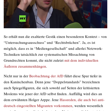
So erhält nun die exaltierte Gestik einen besonderen Kontext – von
“Untersuchungsausschuss” und “Rechtsbrüchen”. Ja, es ist
möglich, dass es in “Mediengesellschaft” und allerlei Netzwerk-
Techniken tatsächlich zur systematischen Missachtung von
Grundrechten kommt, die nicht zuletzt
mit dem individuellen
Äußeren zusammenhängen
.
Nicht nur in der
Beobachtung der AfD
führt diese Spur tiefer in
den Kaninchenbau. Denn jene “Doppelstandards” bezeichnen
auch Spiegelfiguren, die sich sowohl auf Seiten der kritisierten
Moslems wie jener der AfD selbst finden. Auffällig wird dies an
dem erwähnten Holger Arppe. Jene
Hassreden, die auch bei anti-
deutsch eingestellten Migranten vorkommen
, werden wesentlich