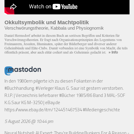
Okkultsymbolik und Machtpolitik
Verschwörungstheorie, Kabbala und Physiognomik
Daniel Hermsdorf arbeitet in diesem Buch an seriösen Begriffen und Kriterien für
Verschwörungstheorien. Er fragt nach Organisationsprinzipien des Logentums von
Freimaurern, Jesuiten, Illuminaten, später der Bilderberger und diverser anderer
Geheimbünde und Elite-Clubs. Damit verbunden ist eine Symbolik von Macht, die teils
öffentlich präsent, aber auch elitär codiert und als Geheimnis gedacht ist.
» Info
In den 1980ern pilgerte ich zu diesen Folianten in der
#Buchhandlung. #Verleger Klaus G. Saur ist gestern verstorben.
R.I.P. | Verzeichnis lieferbarer #Bücher 1985/86 Band 3 MAL-SOF
K.G.Saur KG M-3250 | eBay.de
https://www.ebay.de/itm/124451467534
#Mediengeschichte
5 August 2026 @ 10:44 pm
Neural Nutshell: AI Expert: They're Building Bunkers For A Reason -