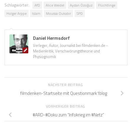
Schlagwörter:
AfD
Alice Weidel
Aydan Özoğuz
Flüchtlinge
Holger Arppe
Islam
Moussa Oukabir
SPD
Daniel Hermsdorf
Verleger, Autor, Journalist bei filmdenken.de -
Medienkritik, Verschwörungstheorie und
Physiognomik
NÄCHSTER BEITRAG
filmdenken-Startseite mit Questionmark1blog
VORHERIGER BEITRAG
#ARD-#Doku zum “Infokrieg im #Netz”