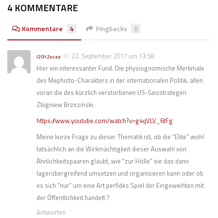
4 KOMMENTARE
Kommentare
4
Pingbacks
0
22. September 2017 um 13:58
l2012ucas
Hier ein interessanter Fund. Die physiognomische Merkmale
des Mephisto-Charakters in der internationalen Politik, allen
voran die des kürzlich verstorbenen US-Geostrategen
Zbigniew Brzeziński.
https://www.youtube.com/watch?v=g4qVLV_6tFg
Meine kurze Frage zu dieser Thematik ist, ob die “Elite” wohl
tatsächlich an die Wirkmächtigkeit dieser Auswahl von
Ähnlichkeitspaaren glaubt, wie “zur Hölle” sie das dann
lagerübergreifend umsetzen und organisieren kann oder ob
es sich “nur” um eine Art perfides Spiel der Eingeweihten mit
der Öffentlichkeit handelt ?
Antworten