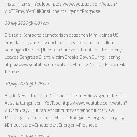
Tristan Harris - YouTube
https://www.youtube.com/watch?
v=xT3Pmw4f-Y8
#KünstlicheIntelligenz #Prognose
30 July 2026 @ 4:01 am
Die reale Kehrseite der notorisch obszönen Mimik eines US-
Präsidenten, am Ende noch religiös verkitscht nach allem
sonstigen #Kitsch. | #Epstein Survivor's Emotional Testimony
Leaves Congress Silent, Victim Breaks Down During Hearing -
https://www.youtube.com/watch?v=hmhlk4Nkc-Q
#EpsteinFiles
#Trump
30 July 2026 @ 1:28 am
Apollo News: Todesstoß für die #Industrie: Netzagentur bereitet
Abschaltungen vor - YouTube
https://www.youtube.com/watch?
v=DnXEYpQvILE
#Vahrenholt #FritzVahrenholt #Interview
#Versorgungssicherheit #Strom #Energie #Energieversorgung
#Erneuerbare #ErneuerbareEnergien #Prognose
29 July 2026 @ 4:37 pm