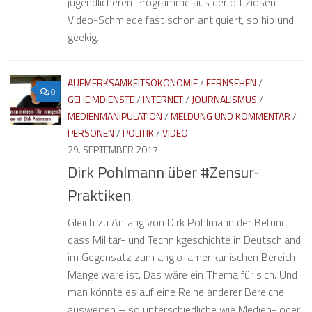
jugendlicheren Programme aus der offiziösen
Video-Schmiede fast schon antiquiert, so hip und
geekig...
AUFMERKSAMKEITSÖKONOMIE
/
FERNSEHEN
/
0
GEHEIMDIENSTE
/
INTERNET
/
JOURNALISMUS
/
MEDIENMANIPULATION
/
MELDUNG UND KOMMENTAR
/
PERSONEN
/
POLITIK
/
VIDEO
29. SEPTEMBER 2017
Dirk Pohlmann über #Zensur-
Praktiken
Gleich zu Anfang von Dirk Pohlmann der Befund,
dass Militär- und Technikgeschichte in Deutschland
im Gegensatz zum anglo-amerikanischen Bereich
Mangelware ist. Das wäre ein Thema für sich. Und
man könnte es auf eine Reihe anderer Bereiche
ausweiten – so unterschiedliche wie Medien- oder