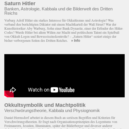
Saturn Hitler
Banken, Astrologie, Kabbala und die Bilderwelt des Dritten
Reichs
Verbarg Adolf Hitler ein starkes Interesse für Okkultismus und Astrologie? Was
verband den berüchtigten Diktator mit einem Macht­kartell der Wall Street? War der
Kunsthistoriker Aby Warburg, Sohn einer Bank-Dynastie, einer der Erfinder des Hitler-
Codes? Wurde Hitler bei allem Willen zur Macht und politischem Talent ein Spielball
von Okkult-Logen und Bewusstseinskontrolle? – „Saturn Hitler“ seziert einige der
bisher verborgenen Seiten des Dritten Reiches.
» Info
Okkultsymbolik und Machtpolitik
Verschwörungstheorie, Kabbala und Physiognomik
Daniel Hermsdorf arbeitet in diesem Buch an seriösen Begriffen und Kriterien für
Verschwörungstheorien. Er fragt nach Organisationsprinzipien des Logentums von
Freimaurern, Jesuiten, Illuminaten, später der Bilderberger und diverser anderer