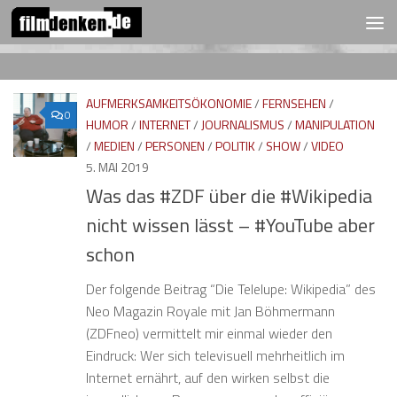
FOLGEN:
Zum Inhalt springen
AUFMERKSAMKEITSÖKONOMIE
/
FERNSEHEN
/
0
HUMOR
/
INTERNET
/
JOURNALISMUS
/
MANIPULATION
/
MEDIEN
/
PERSONEN
/
POLITIK
/
SHOW
/
VIDEO
5. MAI 2019
Was das #ZDF über die #Wikipedia
nicht wissen lässt – #YouTube aber
schon
Der folgende Beitrag “Die Telelupe: Wikipedia” des
Neo Magazin Royale mit Jan Böhmermann
(ZDFneo) vermittelt mir einmal wieder den
Eindruck: Wer sich televisuell mehrheitlich im
Internet ernährt, auf den wirken selbst die