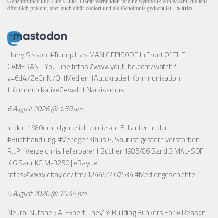
Geheimbünde und Elite-Clubs. Damit verbunden ist eine Symbolik von Macht, die teils
öffentlich präsent, aber auch elitär codiert und als Geheimnis gedacht ist.
» Info
Harry Sisson: #Trump Has MANIC EPISODE In Front Of THE
CAMERAS - YouTube
https://www.youtube.com/watch?
v=6d47ZeGnN7Q
#Medien #Autokratie #Kommunikation
#KommunikativeGewalt #Narzissmus
6 August 2026 @ 1:58 am
In den 1980ern pilgerte ich zu diesen Folianten in der
#Buchhandlung. #Verleger Klaus G. Saur ist gestern verstorben.
R.I.P. | Verzeichnis lieferbarer #Bücher 1985/86 Band 3 MAL-SOF
K.G.Saur KG M-3250 | eBay.de
https://www.ebay.de/itm/124451467534
#Mediengeschichte
5 August 2026 @ 10:44 pm
Neural Nutshell: AI Expert: They're Building Bunkers For A Reason -