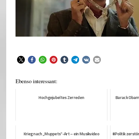
Ebenso interessant:
Hochgejubeltes Zerreden
Barack Obam
Krieg nach „Muppets“-Art – ein Musikvideo
#Politik zerst