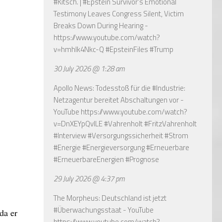
#Kitsch. | #Epstein Survivor's Emotional
Testimony Leaves Congress Silent, Victim
Breaks Down During Hearing -
https://www.youtube.com/watch?
v=hmhlk4Nkc-Q
#EpsteinFiles #Trump
30 July 2026 @ 1:28 am
Apollo News: Todesstoß für die #Industrie:
Netzagentur bereitet Abschaltungen vor -
YouTube
https://www.youtube.com/watch?
v=DnXEYpQvILE
#Vahrenholt #FritzVahrenholt
#Interview #Versorgungssicherheit #Strom
#Energie #Energieversorgung #Erneuerbare
#ErneuerbareEnergien #Prognose
29 July 2026 @ 4:37 pm
The Morpheus: Deutschland ist jetzt
#Überwachungsstaat - YouTube
da er
https://www.youtube.com/watch?