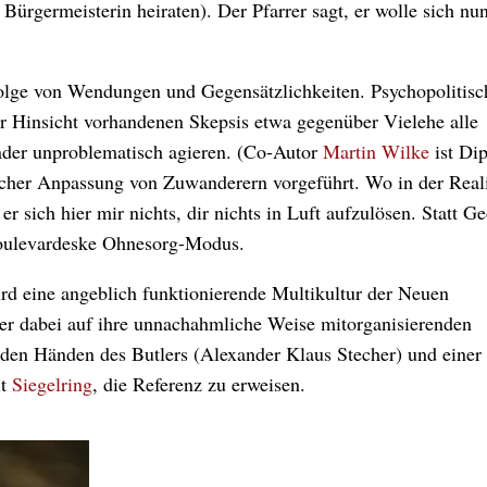
 Bürgermeisterin heiraten). Der Pfarrer sagt, er wolle sich nun
Abfolge von Wendungen und Gegensätzlichkeiten. Psychopolitis
ver Hinsicht vorhandenen Skepsis etwa gegenüber Vielehe alle
nander unproblematisch agieren. (Co-Autor
Martin Wilke
ist Di
cher Anpassung von Zuwanderern vorgeführt. Wo in der Reali
er sich hier mir nichts, dir nichts in Luft aufzulösen. Statt 
 boulevardeske Ohnesorg-Modus.
d eine angeblich funktionierende Multikultur der Neuen
er dabei auf ihre unnachahmliche Weise mitorganisierenden
 den Händen des Butlers (Alexander Klaus Stecher) und einer 
it
Siegelring
, die Referenz zu erweisen.