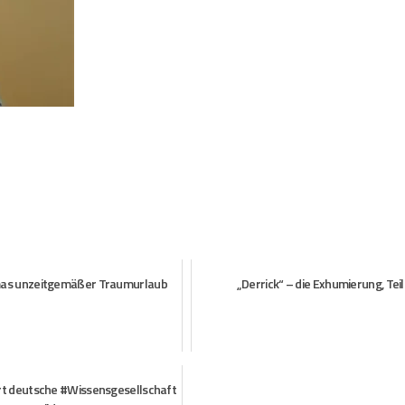
as unzeitgemäßer Traumurlaub
„Derrick“ – die Exhumierung, Teil
ört deutsche #Wissensgesellschaft