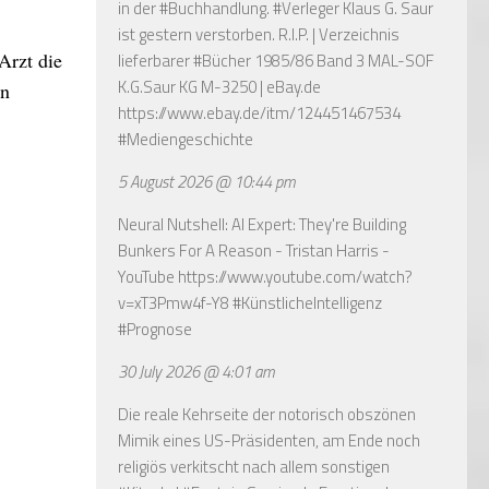
in der #Buchhandlung. #Verleger Klaus G. Saur
ist gestern verstorben. R.I.P. | Verzeichnis
 Arzt die
lieferbarer #Bücher 1985/86 Band 3 MAL-SOF
K.G.Saur KG M-3250 | eBay.de
en
https://www.ebay.de/itm/124451467534
#Mediengeschichte
5 August 2026 @ 10:44 pm
Neural Nutshell: AI Expert: They're Building
Bunkers For A Reason - Tristan Harris -
YouTube
https://www.youtube.com/watch?
v=xT3Pmw4f-Y8
#KünstlicheIntelligenz
#Prognose
30 July 2026 @ 4:01 am
Die reale Kehrseite der notorisch obszönen
Mimik eines US-Präsidenten, am Ende noch
religiös verkitscht nach allem sonstigen