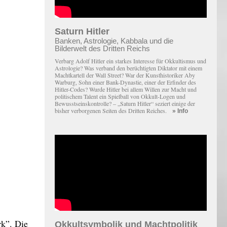
Saturn Hitler
Banken, Astrologie, Kabbala und die
Bilderwelt des Dritten Reichs
Verbarg Adolf Hitler ein starkes Interesse für Okkultismus und
Astrologie? Was verband den berüchtigten Diktator mit einem
Macht­kartell der Wall Street? War der Kunsthistoriker Aby
Warburg, Sohn einer Bank-Dynastie, einer der Erfinder des
Hitler-Codes? Wurde Hitler bei allem Willen zur Macht und
politischem Talent ein Spielball von Okkult-Logen und
Bewusstseinskontrolle? – „Saturn Hitler“ seziert einige der
bisher verborgenen Seiten des Dritten Reiches.
» Info
rk”. Die
Okkultsymbolik und Machtpolitik