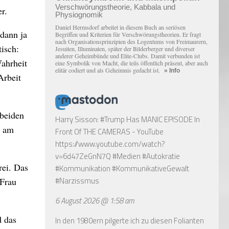
Verschwörungstheorie, Kabbala und
r.
Physiognomik
Daniel Hermsdorf arbeitet in diesem Buch an seriösen
 dann ja
Begriffen und Kriterien für Verschwörungstheorien. Er fragt
nach Organisationsprinzipien des Logentums von Freimaurern,
isch:
Jesuiten, Illuminaten, später der Bilderberger und diverser
anderer Geheimbünde und Elite-Clubs. Damit verbunden ist
ahrheit
eine Symbolik von Macht, die teils öffentlich präsent, aber auch
elitär codiert und als Geheimnis gedacht ist.
» Info
Arbeit
 beiden
Harry Sisson: #Trump Has MANIC EPISODE In
h am
Front Of THE CAMERAS - YouTube
https://www.youtube.com/watch?
v=6d47ZeGnN7Q
#Medien #Autokratie
rei. Das
#Kommunikation #KommunikativeGewalt
#Narzissmus
 Frau
6 August 2026 @ 1:58 am
d das
In den 1980ern pilgerte ich zu diesen Folianten