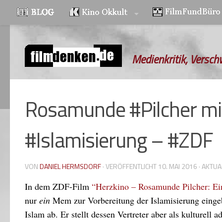
Zum Inhalt springen
Medienkritik, Versch
Rosamunde #Pilcher mit
#Islamisierung – #ZDF
VON
DANIEL HERMSDORF
· VERÖFFENTLICHT
10. MAI 2016
· AKTUA
In dem ZDF-Film
“Herzkino – Rosamunde Pilcher: Ei
nur
ein
Mem zur Vorbereitung der Islamisierung einge
Islam ab. Er stellt dessen Vertreter aber als kulturell