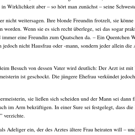
t in Wirklichkeit aber – so hört man zunächst – seine Schweste
er nicht weitersagen. Ihre blonde Freundin frotzelt, sie könne
worden. Wenn sie es sich recht überlege, sei das sogar prakt
nd immer eine Freundin zum Quatschen da.
– Ein Quentchen W
n jedoch nicht Hausfrau oder -mann, sondern jeder allein die 
Beim Besuch von dessen Vater wird deutlich: Der Arzt ist mit
meisterin ist geschockt. Die jüngere Ehefrau verkündet jedoc
rmeisterin, sie ließen sich scheiden und der Mann sei dann f
h im Arm bekräftigen. In einer Sure sei festgelegt, dass die
” verzichte.
s Adeliger ein, der des Arztes ältere Frau heiraten will – un