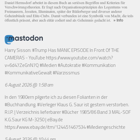
Daniel Hermsdorf arbeitet in diesem Buch an seriösen Begriffen und Kriterien für
Verschwörungstheorien. Er fragt nach Organisationsprinzipien des Logentums von
Freimaurern, Jesuiten, Illuminaten, später der Bilderberger und diverser anderer
Geheimbünde und Elite-Clubs. Damit verbunden ist eine Symbolik von Macht, die teils
öffentlich präsent, aber auch elitär codiert und als Geheimnis gedacht ist.
» Info
Harry Sisson: #Trump Has MANIC EPISODE In Front Of THE
CAMERAS - YouTube
https://www.youtube.com/watch?
v=6d47ZeGnN7Q
#Medien #Autokratie #Kommunikation
#KommunikativeGewalt #Narzissmus
6 August 2026 @ 1:58 am
In den 1980ern pilgerte ich zu diesen Folianten in der
#Buchhandlung. #Verleger Klaus G. Saur ist gestern verstorben.
R.I.P. | Verzeichnis lieferbarer #Bücher 1985/86 Band 3 MAL-SOF
K.G.Saur KG M-3250 | eBay.de
https://www.ebay.de/itm/124451467534
#Mediengeschichte
5 August 2026 @ 10:44 pm