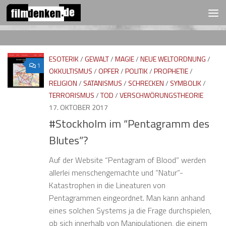
FOLGEN:
Zum Inhalt springen
ESOTERIK
/
GEWALT
/
MAGIE
/
NEUE WELTORDNUNG
/
1
OKKULTISMUS
/
OPFER
/
POLITIK
/
PROPHETIE
/
RELIGION
/
SATANISMUS
/
SCHRECKEN
/
SYMBOLIK
/
TERRORISMUS
/
TOD
/
VERSCHWÖRUNGSTHEORIE
17. OKTOBER 2017
#Stockholm im “Pentagramm des
Blutes”?
Auf der Website “Pentagram of Blood” werden
allerlei menschengemachte und “Natur”-
Katastrophen in die Lineaturen von
Pentagrammen eingeordnet. Man kann anhand
eines solchen Systems ja die Frage durchspielen,
ob sich innerhalb von Manipulationen, die einem