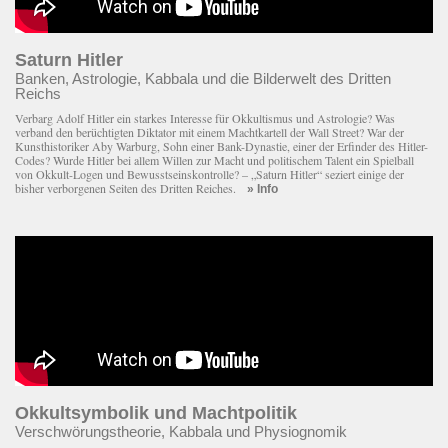
Saturn Hitler
Banken, Astrologie, Kabbala und die Bilderwelt des Dritten
Reichs
Verbarg Adolf Hitler ein starkes Interesse für Okkultismus und Astrologie? Was
verband den berüchtigten Diktator mit einem Macht­kartell der Wall Street? War der
Kunsthistoriker Aby Warburg, Sohn einer Bank-Dynastie, einer der Erfinder des Hitler-
Codes? Wurde Hitler bei allem Willen zur Macht und politischem Talent ein Spielball
von Okkult-Logen und Bewusstseinskontrolle? – „Saturn Hitler“ seziert einige der
bisher verborgenen Seiten des Dritten Reiches.
» Info
Okkultsymbolik und Machtpolitik
Verschwörungstheorie, Kabbala und Physiognomik