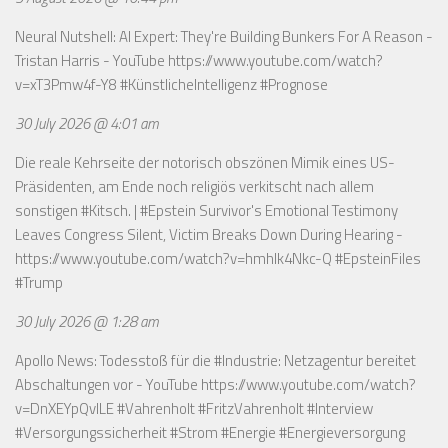
Neural Nutshell: AI Expert: They're Building Bunkers For A Reason -
Tristan Harris - YouTube
https://www.youtube.com/watch?
v=xT3Pmw4f-Y8
#KünstlicheIntelligenz #Prognose
30 July 2026 @ 4:01 am
Die reale Kehrseite der notorisch obszönen Mimik eines US-
Präsidenten, am Ende noch religiös verkitscht nach allem
sonstigen #Kitsch. | #Epstein Survivor's Emotional Testimony
Leaves Congress Silent, Victim Breaks Down During Hearing -
https://www.youtube.com/watch?v=hmhlk4Nkc-Q
#EpsteinFiles
#Trump
30 July 2026 @ 1:28 am
Apollo News: Todesstoß für die #Industrie: Netzagentur bereitet
Abschaltungen vor - YouTube
https://www.youtube.com/watch?
v=DnXEYpQvILE
#Vahrenholt #FritzVahrenholt #Interview
#Versorgungssicherheit #Strom #Energie #Energieversorgung