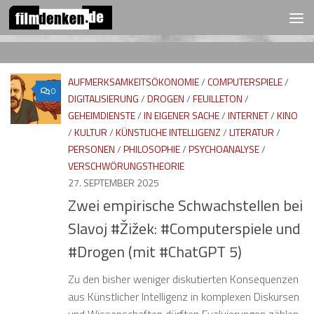
FOLGEN:
Zum Inhalt springen
AUFMERKSAMKEITSÖKONOMIE
/
COMPUTERSPIELE
/
0
DIGITALISIERUNG
/
DROGEN
/
FEUILLETON
/
GEHEIMDIENSTE
/
IN EIGENER SACHE
/
INTERNET
/
KINO
/
KULTUR
/
KÜNSTLICHE INTELLIGENZ
/
LITERATUR
/
PERSONEN
/
PHILOSOPHIE
/
PSYCHOANALYSE
/
VERSCHWÖRUNGSTHEORIE
27. SEPTEMBER 2025
Zwei empirische Schwachstellen bei
Slavoj #Žižek: #Computerspiele und
#Drogen (mit #ChatGPT 5)
Zu den bisher weniger diskutierten Konsequenzen
aus Künstlicher Intelligenz in komplexen Diskursen