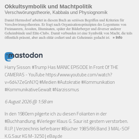
Okkultsymbolik und Machtpolitik
Verschwörungstheorie, Kabbala und Physiognomik
Daniel Hermsdorf arbeitet in diesem Buch an seriösen Begriffen und Kriterien für
Verschwörungstheorien. Er fragt nach Organisationsprinzipien des Logentums von
Freimaurern, Jesuiten, Illuminaten, später der Bilderberger und diverser anderer
Geheimbünde und Elite-Clubs. Damit verbunden ist eine Symbolik von Macht, die teils
öffentlich präsent, aber auch elitär codiert und als Geheimnis gedacht ist.
» Info
Harry Sisson: #Trump Has MANIC EPISODE In Front Of THE
CAMERAS - YouTube
https://www.youtube.com/watch?
v=6d47ZeGnN7Q
#Medien #Autokratie #Kommunikation
#KommunikativeGewalt #Narzissmus
6 August 2026 @ 1:58 am
In den 1980ern pilgerte ich zu diesen Folianten in der
#Buchhandlung. #Verleger Klaus G. Saur ist gestern verstorben.
R.I.P. | Verzeichnis lieferbarer #Bücher 1985/86 Band 3 MAL-SOF
K.G.Saur KG M-3250 | eBay.de