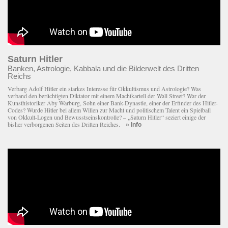
Saturn Hitler
Banken, Astrologie, Kabbala und die Bilderwelt des Dritten
Reichs
Verbarg Adolf Hitler ein starkes Interesse für Okkultismus und Astrologie? Was
verband den berüchtigten Diktator mit einem Macht­kartell der Wall Street? War der
Kunsthistoriker Aby Warburg, Sohn einer Bank-Dynastie, einer der Erfinder des Hitler-
Codes? Wurde Hitler bei allem Willen zur Macht und politischem Talent ein Spielball
von Okkult-Logen und Bewusstseinskontrolle? – „Saturn Hitler“ seziert einige der
bisher verborgenen Seiten des Dritten Reiches.
» Info