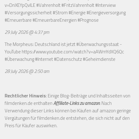
v=DnXEYpQvILE
#Vahrenholt #FritzVahrenholt #Interview
#Versorgungssicherheit #Strom #Energie #Energieversorgung
#Erneuerbare #ErneuerbareEnergien #Prognose
29 July 2026 @ 4:37 pm
The Morpheus: Deutschland ist jetzt #Überwachungsstaat -
YouTube
https://www.youtube.com/watch?v=aAWmYdXQ6Qc
#Überwachung #Internet #Datenschutz #Geheimdienste
28 July 2026 @ 2:50 am
Rechtlicher Hinweis
: Einige Blog-Beiträge und Inhaltsseiten von
filmdenken.de enthalten
Affiliate-Links zu amazon
. Nach
Verwendung dieser Links können bei Käufen auf amazon geringe
Vergütungen für filmdenken.de entstehen, die sich nicht auf den
Preis für Käufer auswirken.