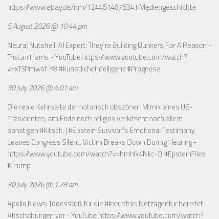
https://www.ebay.de/itm/124451467534
#Mediengeschichte
5 August 2026 @ 10:44 pm
Neural Nutshell: AI Expert: They're Building Bunkers For A Reason -
Tristan Harris - YouTube
https://www.youtube.com/watch?
v=xT3Pmw4f-Y8
#KünstlicheIntelligenz #Prognose
30 July 2026 @ 4:01 am
Die reale Kehrseite der notorisch obszönen Mimik eines US-
Präsidenten, am Ende noch religiös verkitscht nach allem
sonstigen #Kitsch. | #Epstein Survivor's Emotional Testimony
Leaves Congress Silent, Victim Breaks Down During Hearing -
https://www.youtube.com/watch?v=hmhlk4Nkc-Q
#EpsteinFiles
#Trump
30 July 2026 @ 1:28 am
Apollo News: Todesstoß für die #Industrie: Netzagentur bereitet
Abschaltungen vor - YouTube
https://www.youtube.com/watch?