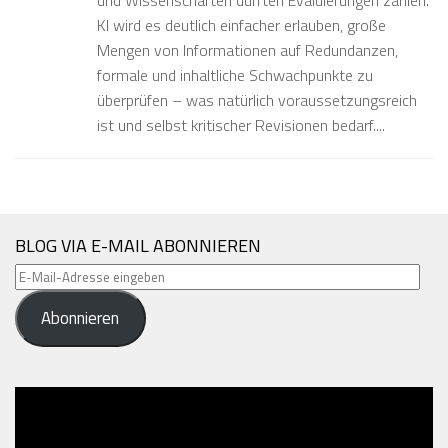
und Wissenschaften dürften Evaluierungen zählen.
KI wird es deutlich einfacher erlauben, große
Mengen von Informationen auf Redundanzen,
formale und inhaltliche Schwachpunkte zu
überprüfen – was natürlich voraussetzungsreich
ist und selbst kritischer Revisionen bedarf....
BLOG VIA E-MAIL ABONNIEREN
E-
Mail-
Abonnieren
Adresse
eingeben