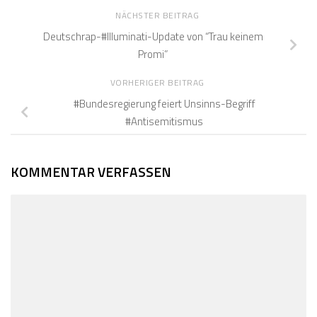
NÄCHSTER BEITRAG
Deutschrap-#Illuminati-Update von “Trau keinem
Promi”
VORHERIGER BEITRAG
#Bundesregierung feiert Unsinns-Begriff
#Antisemitismus
KOMMENTAR VERFASSEN