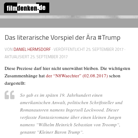
FOLGEN:
Zum Inhalt springen
Das literarische Vorspiel der Ära #Trump
VON
DANIEL HERMSDORF
· VERÖFFENTLICHT
25. SEPTEMBER 2017
·
AKTUALISIERT
25. SEPTEMBER 2017
Diese Preziose darf hier nicht unerwähnt bleiben. Die wichtigsten
Zusammenhänge hat
der “N8Waechter” (02.08.2017)
schon
dargestellt:
So gab es im späten 19. Jahrhundert einen
amerikanischen Anwalt, politischen Schriftsteller und
Romanautoren namens Ingersoll Lockwood. Dieser
verfasste Fantasieromane über einen kleinen Jungen
namens “Wilhelm Heinrich Sebastian von Troomp“,
genannt “Kleiner Baron Trump“.