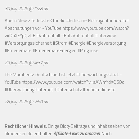
30 July 2026 @ 1:28 am
Apollo News: Todesstoß für die #Industrie: Netzagentur bereitet
Abschaltungen vor - YouTube
https://www.youtube.com/watch?
v=DnXEYpQvILE
#Vahrenholt #FritzVahrenholt #Interview
#Versorgungssicherheit #Strom #Energie #Energieversorgung
#Erneuerbare #ErneuerbareEnergien #Prognose
29 July 2026 @ 4:37 pm
The Morpheus: Deutschland ist jetzt #Überwachungsstaat -
YouTube
https://www.youtube.com/watch?v=aAWmYdXQ6Qc
#Überwachung #Internet #Datenschutz #Geheimdienste
28 July 2026 @ 2:50 am
Rechtlicher Hinweis
: Einige Blog-Beiträge und Inhaltsseiten von
filmdenken.de enthalten
Affiliate-Links zu amazon
. Nach