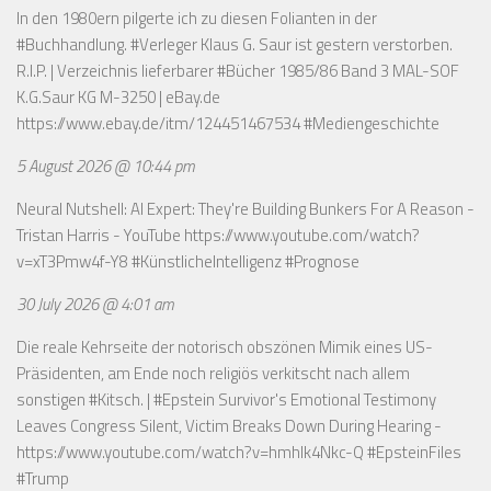
In den 1980ern pilgerte ich zu diesen Folianten in der
#Buchhandlung. #Verleger Klaus G. Saur ist gestern verstorben.
R.I.P. | Verzeichnis lieferbarer #Bücher 1985/86 Band 3 MAL-SOF
K.G.Saur KG M-3250 | eBay.de
https://www.ebay.de/itm/124451467534
#Mediengeschichte
5 August 2026 @ 10:44 pm
Neural Nutshell: AI Expert: They're Building Bunkers For A Reason -
Tristan Harris - YouTube
https://www.youtube.com/watch?
v=xT3Pmw4f-Y8
#KünstlicheIntelligenz #Prognose
30 July 2026 @ 4:01 am
Die reale Kehrseite der notorisch obszönen Mimik eines US-
Präsidenten, am Ende noch religiös verkitscht nach allem
sonstigen #Kitsch. | #Epstein Survivor's Emotional Testimony
Leaves Congress Silent, Victim Breaks Down During Hearing -
https://www.youtube.com/watch?v=hmhlk4Nkc-Q
#EpsteinFiles
#Trump