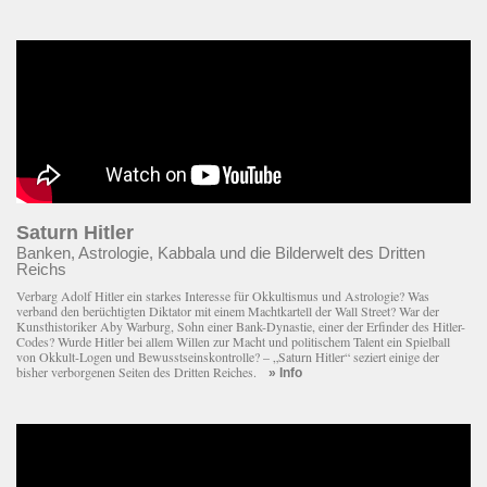
Saturn Hitler
Banken, Astrologie, Kabbala und die Bilderwelt des Dritten
Reichs
Verbarg Adolf Hitler ein starkes Interesse für Okkultismus und Astrologie? Was
verband den berüchtigten Diktator mit einem Macht­kartell der Wall Street? War der
Kunsthistoriker Aby Warburg, Sohn einer Bank-Dynastie, einer der Erfinder des Hitler-
Codes? Wurde Hitler bei allem Willen zur Macht und politischem Talent ein Spielball
von Okkult-Logen und Bewusstseinskontrolle? – „Saturn Hitler“ seziert einige der
bisher verborgenen Seiten des Dritten Reiches.
» Info