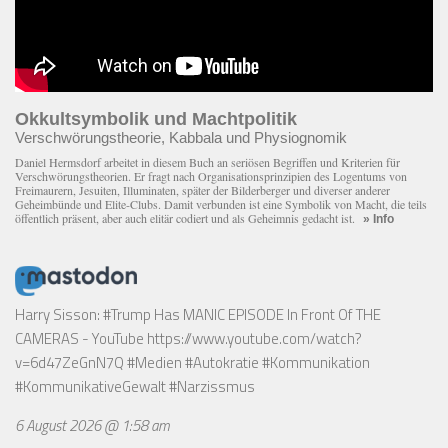
Okkultsymbolik und Machtpolitik
Verschwörungstheorie, Kabbala und Physiognomik
Daniel Hermsdorf arbeitet in diesem Buch an seriösen Begriffen und Kriterien für
Verschwörungstheorien. Er fragt nach Organisationsprinzipien des Logentums von
Freimaurern, Jesuiten, Illuminaten, später der Bilderberger und diverser anderer
Geheimbünde und Elite-Clubs. Damit verbunden ist eine Symbolik von Macht, die teils
öffentlich präsent, aber auch elitär codiert und als Geheimnis gedacht ist.
» Info
Harry Sisson: #Trump Has MANIC EPISODE In Front Of THE
CAMERAS - YouTube
https://www.youtube.com/watch?
v=6d47ZeGnN7Q
#Medien #Autokratie #Kommunikation
#KommunikativeGewalt #Narzissmus
6 August 2026 @ 1:58 am