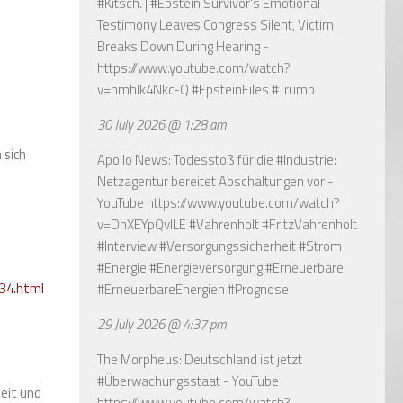
#Kitsch. | #Epstein Survivor's Emotional
Testimony Leaves Congress Silent, Victim
Breaks Down During Hearing -
https://www.youtube.com/watch?
v=hmhlk4Nkc-Q
#EpsteinFiles #Trump
30 July 2026 @ 1:28 am
 sich
Apollo News: Todesstoß für die #Industrie:
Netzagentur bereitet Abschaltungen vor -
YouTube
https://www.youtube.com/watch?
v=DnXEYpQvILE
#Vahrenholt #FritzVahrenholt
#Interview #Versorgungssicherheit #Strom
#Energie #Energieversorgung #Erneuerbare
34.html
#ErneuerbareEnergien #Prognose
29 July 2026 @ 4:37 pm
The Morpheus: Deutschland ist jetzt
#Überwachungsstaat - YouTube
heit und
https://www.youtube.com/watch?