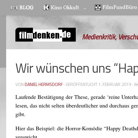
Zum Inhalt springen
Medienkritik, Versch
Wir wünschen uns “Ha
VON
DANIEL HERMSDORF
· VERÖFFENTLICHT
1. FEBRUAR 2019
· A
Laufende Bestätigung der These, gerade ‘reine Unterha
lesen, das nicht selten überdeutlicher und durchaus gen
gibt.
Hier das Beispiel: die Horror-Komödie “Happy Deathda
verspricht