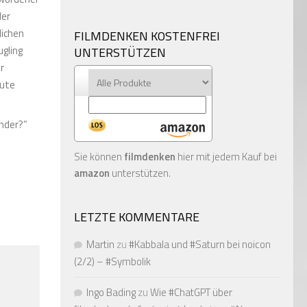
der
lichen
FILMDENKEN KOSTENFREI
gling
UNTERSTÜTZEN
r
eute
nder?”
Sie können
filmdenken
hier mit jedem Kauf bei
amazon
unterstützen.
LETZTE KOMMENTARE
Martin
zu
#Kabbala und #Saturn bei noicon
(2/2) – #Symbolik
Ingo Bading
zu
Wie #ChatGPT über