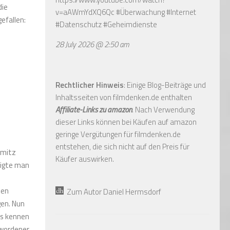
die
v=aAWmYdXQ6Qc
#Überwachung #Internet
efallen:
#Datenschutz #Geheimdienste
28 July 2026 @ 2:50 am
Rechtlicher Hinweis
: Einige Blog-Beiträge und
Inhaltsseiten von filmdenken.de enthalten
Affiliate-Links zu amazon
. Nach Verwendung
dieser Links können bei Käufen auf amazon
geringe Vergütungen für filmdenken.de
entstehen, die sich nicht auf den Preis für
hmitz
Käufer auswirken.
eigte man
den
Zum Autor Daniel Hermsdorf
gen. Nun
rs kennen
ewordener