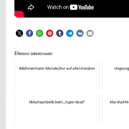
Ebenso interessant:
#Böhmermann-Monokultur auf allen Kanälen
Ungeunge
Okkultsymbolik beim „Super Bowl“
Marshall M