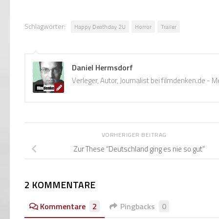
Schlagwörter:
Happy Deathday 2U
Horror
Trailer
Daniel Hermsdorf
Verleger, Autor, Journalist bei filmdenken.de -
VORHERIGER BEITRAG
Zur These “Deutschland ging es nie so gut”
2 KOMMENTARE
Kommentare
2
Pingbacks
0