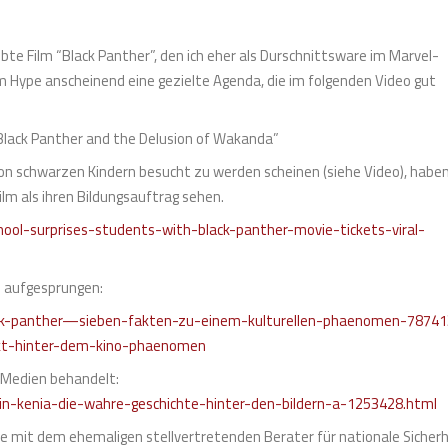
bte Film “Black Panther”, den ich eher als Durschnittsware im Marvel-
 Hype anscheinend eine gezielte Agenda, die im folgenden Video gut
lack Panther and the Delusion of Wakanda”
 von schwarzen Kindern besucht zu werden scheinen (siehe Video), haben
lm als ihren Bildungsauftrag sehen.
ool-surprises-students-with-black-panther-movie-tickets-viral-
s aufgesprungen:
lack-panther—sieben-fakten-zu-einem-kulturellen-phaenomen-78741
ckt-hinter-dem-kino-phaenomen
 Medien behandelt:
-in-kenia-die-wahre-geschichte-hinter-den-bildern-a-1253428.html
de mit dem ehemaligen stellvertretenden Berater für nationale Sicher