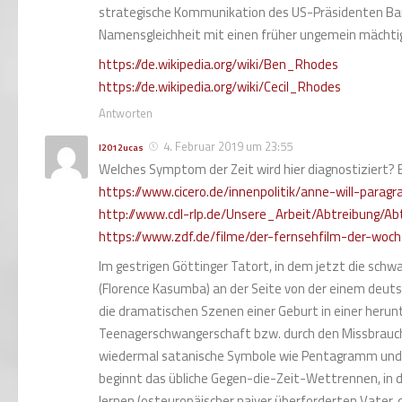
strategische Kommunikation des US-Präsidenten Bar
Namensgleichheit mit einen früher ungemein mächtig
https://de.wikipedia.org/wiki/Ben_Rhodes
https://de.wikipedia.org/wiki/Cecil_Rhodes
Antworten
4. Februar 2019 um 23:55
l2012ucas
Welches Symptom der Zeit wird hier diagnostiziert? 
https://www.cicero.de/innenpolitik/anne-will-para
http://www.cdl-rlp.de/Unsere_Arbeit/Abtreibung/Ab
https://www.zdf.de/filme/der-fernsehfilm-der-woch
Im gestrigen Göttinger Tatort, in dem jetzt die sch
(Florence Kasumba) an der Seite von der einem deut
die dramatischen Szenen einer Geburt in einer heru
Teenagerschwangerschaft bzw. durch den Missbrauc
wiedermal satanische Symbole wie Pentagramm und Te
beginnt das übliche Gegen-die-Zeit-Wettrennen, in d
lernen (osteuropäischer naiver überforderten Vater, 