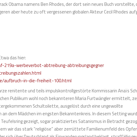
ack Obama namens Ben Rhodes, der dort sein neues Buch vorstellte, 
eren aber heute zu oft vergessenen globalen Akteur Cecil Rhodes aufg
Etwa das hier:
graf-219a-werbeverbot-abtreibung-abtreibungsgegner
treibungszahlen.html
e/aufbruch-in-die-freiheit-100.html
warze renitente und teils impulskontrollgestörte Kommissarin Anaïs Sc
schen Publikum wohl noch bekannteren Maria Furtwängler ermittelt, z
ntergekommenen Schultoilette, ausgelöst durch eine ungewollte
h an dem Mädchen im engsten Bekanntenkreis. In diesem Setting wur
ufelsring gezeigt, sogar praktiziertes Satanismus in Betracht gezo
em wir das stark “religiöse” aber zerrüttete Familienumfeld des Opfe
der sich über Deutschland als Einwanderungsland beklagt, straffällig g