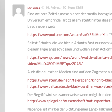
16. Februar 2019 um 13:53
l2012ucas
Eine weitere Zeitdiagnose bietet der medial hochgelo
Universum empfinde. Trotz allem steht hinter diesem
beschrieben wird:
https://www.youtube.com/watch?v=OiZ5bMunXuo
“B
Selbst Schulen, die wie hier in Atlanta fast nur noch
diesem Hype angeschlossen und wollen einen Actionfi
https://www.ajc.com/news/world/watch-atlanta-sch
video/MbaY48OZsMi5FTqnz2Q48I/
Auch die deutschen Medien sind auf den Zug mehr al
https://www.stern.de/neon/feierabend/kinohit–b
https://www.deltaradio.de/black-panther-was-ste
Der Begriff wird seltsamerweise wenn möglich in den
http://www.spiegel.de/wissenschaft/natur/panther
Nebenbei ist mir bei der Sichtung einer Lanz-Talkrun