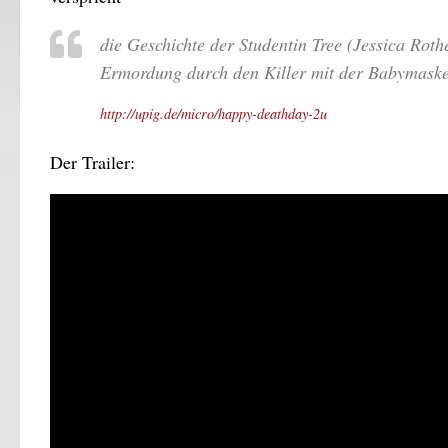
die Geschichte der Studentin Tree (Jessica Rot
Ermordung durch den Killer mit der Babymaske
http://upig.de/micro/happy-deathday-2u
Der Trailer: