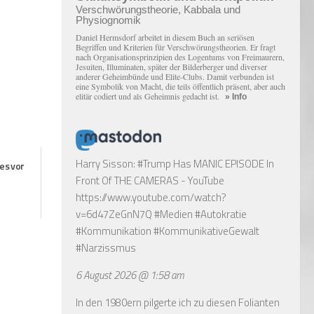
Verschwörungstheorie, Kabbala und
Physiognomik
Daniel Hermsdorf arbeitet in diesem Buch an seriösen
Begriffen und Kriterien für Verschwörungstheorien. Er fragt
nach Organisationsprinzipien des Logentums von Freimaurern,
Jesuiten, Illuminaten, später der Bilderberger und diverser
anderer Geheimbünde und Elite-Clubs. Damit verbunden ist
eine Symbolik von Macht, die teils öffentlich präsent, aber auch
elitär codiert und als Geheimnis gedacht ist.
» Info
Harry Sisson: #Trump Has MANIC EPISODE In
 es vor
Front Of THE CAMERAS - YouTube
https://www.youtube.com/watch?
v=6d47ZeGnN7Q
#Medien #Autokratie
#Kommunikation #KommunikativeGewalt
#Narzissmus
6 August 2026 @ 1:58 am
In den 1980ern pilgerte ich zu diesen Folianten