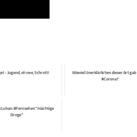
t - Jugend, oh nee, Schrott!
Wieviel Unerklärliches dieser Art gab
#Corona?
cLuhan: #Fernsehen "mächtige
Droge"