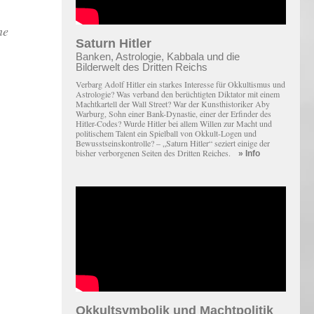
ne
Saturn Hitler
Banken, Astrologie, Kabbala und die
Bilderwelt des Dritten Reichs
Verbarg Adolf Hitler ein starkes Interesse für Okkultismus und
Astrologie? Was verband den berüchtigten Diktator mit einem
Macht­kartell der Wall Street? War der Kunsthistoriker Aby
Warburg, Sohn einer Bank-Dynastie, einer der Erfinder des
Hitler-Codes? Wurde Hitler bei allem Willen zur Macht und
politischem Talent ein Spielball von Okkult-Logen und
Bewusstseinskontrolle? – „Saturn Hitler“ seziert einige der
bisher verborgenen Seiten des Dritten Reiches.
» Info
Okkultsymbolik und Machtpolitik