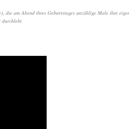
he), die am Abend ihres Geburtstages unzählige Male ihre eige
 durchlebt