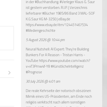
in der #Buchhandlung. #Verleger Klaus G. Saur
ist gestern verstorben. R.I.P. | Verzeichnis
lieferbarer #Bücher 1985/86 Band 3 MAL-SOF
K.G.Saur KG M-3250 | eBay.de
https://www.ebay.de/itm/124451467534
#Mediengeschichte
5 August 2026 @ 10:44 pm
Neural Nutshell: AI Expert: They're Building
Bunkers For A Reason - Tristan Harris -
YouTube
https://www.youtube.com/watch?
v=xT3Pmw4f-Y8
#KünstlicheIntelligenz
#Prognose
30 July 2026 @ 4:01 am
Die reale Kehrseite der notorisch obszönen
Mimik eines US-Präsidenten, am Ende noch
religiös verkitscht nach allem sonstigen