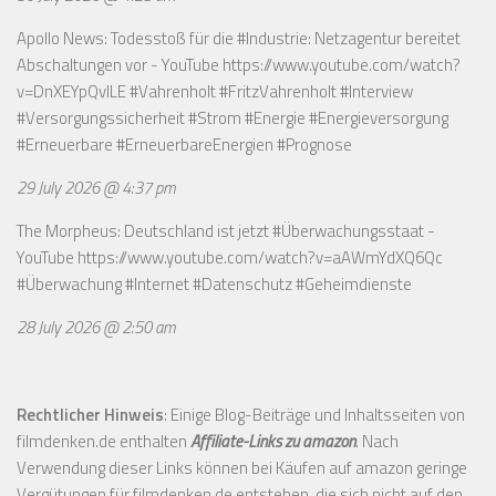
Apollo News: Todesstoß für die #Industrie: Netzagentur bereitet
Abschaltungen vor - YouTube
https://www.youtube.com/watch?
v=DnXEYpQvILE
#Vahrenholt #FritzVahrenholt #Interview
#Versorgungssicherheit #Strom #Energie #Energieversorgung
#Erneuerbare #ErneuerbareEnergien #Prognose
29 July 2026 @ 4:37 pm
The Morpheus: Deutschland ist jetzt #Überwachungsstaat -
YouTube
https://www.youtube.com/watch?v=aAWmYdXQ6Qc
#Überwachung #Internet #Datenschutz #Geheimdienste
28 July 2026 @ 2:50 am
Rechtlicher Hinweis
: Einige Blog-Beiträge und Inhaltsseiten von
filmdenken.de enthalten
Affiliate-Links zu amazon
. Nach
Verwendung dieser Links können bei Käufen auf amazon geringe
Vergütungen für filmdenken.de entstehen, die sich nicht auf den