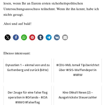
lesen, wenn Ihr an Eurem ersten sicherheitspolitischen
Untersuchungsausschuss teilnehmt. Wenn ihr ihn kennt, habe ich
nichts gesagt.
Ahoi und auf bald!
Ebenso interessant:
Dynastien 1 – einmal von und zu
#CDU-MdL Ismail Tipi berichtet
Guttenberg und zurück (bitte)
über #ISIS-Waffendepot in
#NRW
Der Zeuge für eine false flag
Kino Okkult News (2) –
operation in #Orlando - #CIA
Ausgetrickste Steuerzahler
#NWO #falseflag