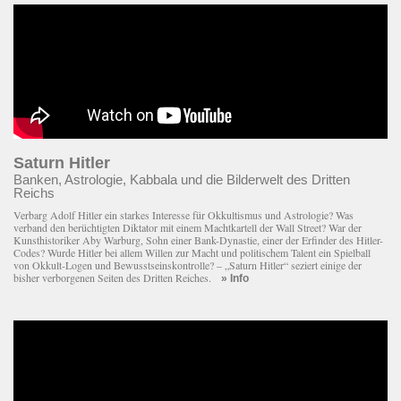
Saturn Hitler
Banken, Astrologie, Kabbala und die Bilderwelt des Dritten
Reichs
Verbarg Adolf Hitler ein starkes Interesse für Okkultismus und Astrologie? Was
verband den berüchtigten Diktator mit einem Macht­kartell der Wall Street? War der
Kunsthistoriker Aby Warburg, Sohn einer Bank-Dynastie, einer der Erfinder des Hitler-
Codes? Wurde Hitler bei allem Willen zur Macht und politischem Talent ein Spielball
von Okkult-Logen und Bewusstseinskontrolle? – „Saturn Hitler“ seziert einige der
bisher verborgenen Seiten des Dritten Reiches.
» Info