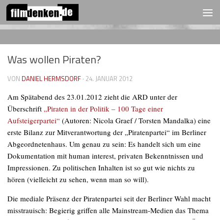
FOLGEN:
Zum Inhalt springen
Was wollen Piraten?
VON
DANIEL HERMSDORF
·
24. JANUAR 2012
Am Spätabend des 23.01.2012 zieht die ARD unter der
Überschrift
„Piraten in der Politik – 100 Tage einer
Aufsteigerpartei“
(Autoren: Nicola Graef / Torsten Mandalka) eine
erste Bilanz zur Mitverantwortung der „Piratenpartei“ im Berliner
Abgeordnetenhaus. Um genau zu sein: Es handelt sich um eine
Dokumentation mit
human interest
, privaten Bekenntnissen und
Impressionen. Zu politischen Inhalten ist so gut wie nichts zu
hören (vielleicht zu sehen, wenn man so will).
Die mediale Präsenz der Piratenpartei seit der Berliner Wahl macht
misstrauisch: Begierig griffen alle Mainstream-Medien das Thema