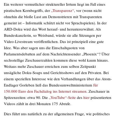
Ein weiterer vermutlicher struktureller Irrtum liegt im Fall eines
piratischen Kernbegriffs, der
„Transparenz“
, vor (wenn nicht
ohnehin die bloße Lust am Demonstrieren mit Transparenten
gemeint ist – Informatik schützt nicht vor Sprachspielen). In der
ARD-Doku wird das Wort herauf- und heruntererwähnt. Als
Bundeskanzlerin, so Weisband, würde sie alle Sitzungen per
Video-Livestream veröffentlichen. Das ist prinzipiell eine gute
Idee. Was aber sagen uns die Einschaltquoten von
Parlamentsdebatten auf dem Nachrichtensender „Phoenix“? Über
sechsstellige Zuschauerzahlen kommen diese wohl kaum hinaus.
Weitaus mehr Zuschauer erreichen zum selben Zeitpunkt
unsägliche Doku-Soaps und Gerichtsshows auf den Privaten. Bei
einem speziellen Interesse wie den Verhandlungen über das Atom-
Endlager Gorleben ließ das Bundesumweltministerium
für
150.000 Euro den Fachdialog ins Internet streamen
. Zuschauer in
Spitzenzeiten: etwa 90. Die
„YouTube“-Seite
des
hier
präsentierten
Videos zählt in drei Monaten 175 Abrufe.
Dies führt uns natürlich zu der allgemeinen Frage, wie politisches