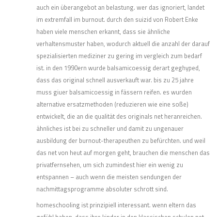
auch ein überangebot an belastung. wer das ignoriert, landet
im extremfall im burnout. durch den suizid von Robert Enke
haben viele menschen erkannt, dass sie ähnliche
verhaltensmuster haben, wodurch aktuell die anzahl der darauf
spezialisierten mediziner zu gering im vergleich zum bedarf
ist. in den 1990ern wurde balsamicoessig derart geghyped,
dass das original schnell ausverkauft war. bis zu 25 jahre
muss giuer balsamicoessig in fässern reifen. es wurden
alternative ersatzmethoden (reduzieren wie eine soße)
entwickelt, die an die qualität des originals net heranreichen.
ähnliches ist bei zu schneller und damit zu ungenauer
ausbildung der burnout-therapeuthen zu befürchten. und weil
das net von heut auf morgen geht, brauchen die menschen das
privatfernsehen, um sich zumindest hier ein wenig zu
entspannen – auch wenn die meisten sendungen der
nachmittagsprogramme absoluter schrott sind.
homeschooling ist prinzipiell interessant. wenn eltern das
gefühl haben, dass ihre kinder in den klassischen schulen net