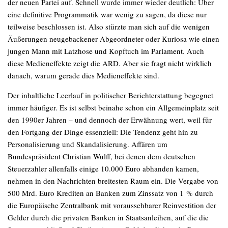
der neuen Partei auf. Schnell wurde immer wieder deutlich: Über
eine definitive Programmatik war wenig zu sagen, da diese nur
teilweise beschlossen ist. Also stürzte man sich auf die wenigen
Äußerungen neugebackener Abgeordneter oder Kuriosa wie einen
jungen Mann mit Latzhose und Kopftuch im Parlament. Auch
diese Medieneffekte zeigt die ARD. Aber sie fragt nicht wirklich
danach, warum gerade dies Medieneffekte sind.
Der inhaltliche Leerlauf in politischer Berichterstattung begegnet
immer häufiger. Es ist selbst beinahe schon ein Allgemeinplatz seit
den 1990er Jahren – und dennoch der Erwähnung wert, weil für
den Fortgang der Dinge essenziell: Die Tendenz geht hin zu
Personalisierung und Skandalisierung. Affären um
Bundespräsident Christian Wulff, bei denen dem deutschen
Steuerzahler allenfalls einige 10.000 Euro abhanden kamen,
nehmen in den Nachrichten breitesten Raum ein. Die Vergabe von
500 Mrd. Euro Krediten an Banken zum Zinssatz von 1 % durch
die Europäische Zentralbank mit voraussehbarer Reinvestition der
Gelder durch die privaten Banken in Staatsanleihen, auf die die