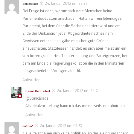
24. Januar 2012 um 22:37
SonicBlade
Dei Frage ist doch, warum sich viele Menschen keine
Parlamentsdebatten anschauen. Hätten wir ein lebendiges
Parlament, bei dem über die Sache debattiert wird und am
Ende der Diskussion jeder Abgeordnete nach seinem
Gewissen entscheidet, gäbe es sicher gute Gründe
einzuschalten. Stattdessen handelt es sich aber meist um ein
vorchoreographiertes Theater entlang der Parteigrenzen, bei
dem am Ende die Regierungskoliation die in den Ministerien
ausgearbeiteten Vorlagen abnickt.
Antworten
24. Januar 2012 um 23:43
Daniel Hermsdorf
@SonicBlade
Als Idealvorstellung kann ich das meinerseits nur abnicken …
Antworten
24. Januar 2012 um 01:57
mî†õm²
die leute schauen sich keine politik an, an der sie nix verändern