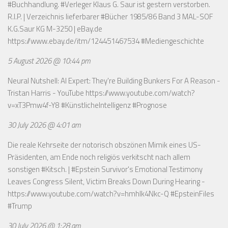
#Buchhandlung. #Verleger Klaus G. Saur ist gestern verstorben.
R.I.P. | Verzeichnis lieferbarer #Bücher 1985/86 Band 3 MAL-SOF
K.G.Saur KG M-3250 | eBay.de
https://www.ebay.de/itm/124451467534
#Mediengeschichte
5 August 2026 @ 10:44 pm
Neural Nutshell: AI Expert: They're Building Bunkers For A Reason -
Tristan Harris - YouTube
https://www.youtube.com/watch?
v=xT3Pmw4f-Y8
#KünstlicheIntelligenz #Prognose
30 July 2026 @ 4:01 am
Die reale Kehrseite der notorisch obszönen Mimik eines US-
Präsidenten, am Ende noch religiös verkitscht nach allem
sonstigen #Kitsch. | #Epstein Survivor's Emotional Testimony
Leaves Congress Silent, Victim Breaks Down During Hearing -
https://www.youtube.com/watch?v=hmhlk4Nkc-Q
#EpsteinFiles
#Trump
30 July 2026 @ 1:28 am