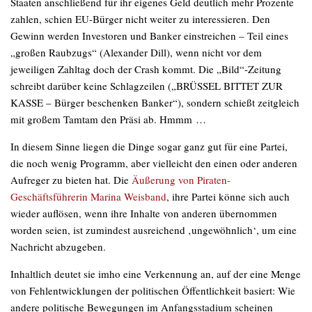
Staaten anschließend für ihr eigenes Geld deutlich mehr Prozente
zahlen, schien EU-Bürger nicht weiter zu interessieren. Den
Gewinn werden Investoren und Banker einstreichen – Teil eines
„großen Raubzugs“ (Alexander Dill), wenn nicht vor dem
jeweiligen Zahltag doch der Crash kommt. Die „Bild“-Zeitung
schreibt
darüber
keine Schlagzeilen („BRÜSSEL BITTET ZUR
KASSE – Bürger beschenken Banker“), sondern schießt zeitgleich
mit großem Tamtam den Präsi ab. Hmmm …
In diesem Sinne liegen die Dinge sogar ganz gut für eine Partei,
die noch wenig Programm, aber vielleicht den einen oder anderen
Aufreger zu bieten hat. Die
Äußerung von Piraten-
Geschäftsführerin Marina Weisband
, ihre Partei könne sich auch
wieder auflösen, wenn ihre Inhalte von anderen übernommen
worden seien, ist zumindest ausreichend ‚ungewöhnlich‘, um eine
Nachricht abzugeben.
Inhaltlich deutet sie imho eine Verkennung an, auf der eine Menge
von Fehlentwicklungen der politischen Öffentlichkeit basiert: Wie
andere politische Bewegungen im Anfangsstadium scheinen