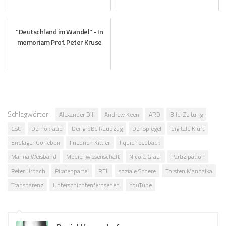
"Deutschland im Wandel" - In
memoriam Prof. Peter Kruse
Schlagwörter:
Alexander Dill
Andrew Keen
ARD
Bild-Zeitung
CSU
Demokratie
Der große Raubzug
Der Spiegel
digitale Kluft
Endlager Gorleben
Friedrich Kittler
liquid feedback
Marina Weisband
Medienwissenschaft
Nicola Graef
Partizipation
Peter Urbach
Piratenpartei
RTL
soziale Schere
Torsten Mandalka
Transparenz
Unterschichtenfernsehen
YouTube