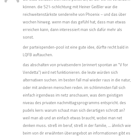
können. die S21-schlichtung mit Heiner Geißler war die
reichweitenstärkste sendereihe von Phoenix – und das über
wochen hinweg. wenn man das gefühl hat, dass man etwas
erreichen kann, dann interessiert man sich dafür mehr als
sonst.
der parteispenden-pool ist eine gute idee, dürfte recht bald in
LQFB auftauchen.
das abschalten von privatsendern (erinnert spontan an “V for
Vendetta”) wird net funktionieren. die leute würden sich
alternativen suchen. im besten fall mal wieder raus in die natur,
oder mit anderen menschen reden. im schlimmsten fall sich
einfach irgendwas im netz anschauen, was dem geistigen
niveau des privaten nachmittagsprogramms entspricht. des
pudels kern: warum schaut man sich derartigen schrott an?
weil man ab und an einfach etwas braucht, wobei man net
denken muss. streß im beruf, streß in der familie, … ähnlich wie
beim von dir erwähnten überangebot an informationen gibt es