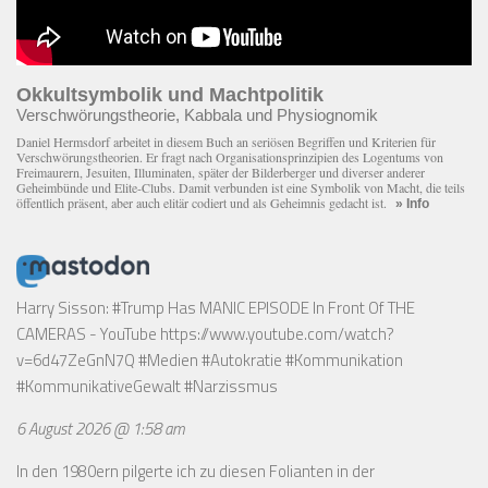
Okkultsymbolik und Machtpolitik
Verschwörungstheorie, Kabbala und Physiognomik
Daniel Hermsdorf arbeitet in diesem Buch an seriösen Begriffen und Kriterien für
Verschwörungstheorien. Er fragt nach Organisationsprinzipien des Logentums von
Freimaurern, Jesuiten, Illuminaten, später der Bilderberger und diverser anderer
Geheimbünde und Elite-Clubs. Damit verbunden ist eine Symbolik von Macht, die teils
öffentlich präsent, aber auch elitär codiert und als Geheimnis gedacht ist.
» Info
Harry Sisson: #Trump Has MANIC EPISODE In Front Of THE
CAMERAS - YouTube
https://www.youtube.com/watch?
v=6d47ZeGnN7Q
#Medien #Autokratie #Kommunikation
#KommunikativeGewalt #Narzissmus
6 August 2026 @ 1:58 am
In den 1980ern pilgerte ich zu diesen Folianten in der