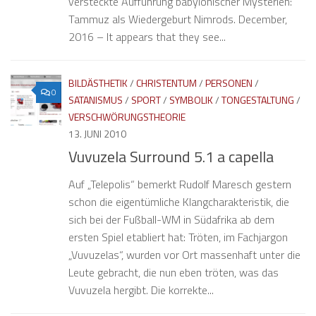
versteckte Aufführung babylonischer Mysterien:
Tammuz als Wiedergeburt Nimrods. December,
2016 – It appears that they see...
BILDÄSTHETIK
/
CHRISTENTUM
/
PERSONEN
/
0
SATANISMUS
/
SPORT
/
SYMBOLIK
/
TONGESTALTUNG
/
VERSCHWÖRUNGSTHEORIE
13. JUNI 2010
Vuvuzela Surround 5.1 a capella
Auf „Telepolis“ bemerkt Rudolf Maresch gestern
schon die eigentümliche Klangcharakteristik, die
sich bei der Fußball-WM in Südafrika ab dem
ersten Spiel etabliert hat: Tröten, im Fachjargon
„Vuvuzelas“, wurden vor Ort massenhaft unter die
Leute gebracht, die nun eben tröten, was das
Vuvuzela hergibt. Die korrekte...