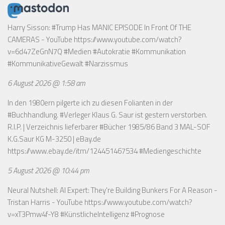
Harry Sisson: #Trump Has MANIC EPISODE In Front Of THE
CAMERAS - YouTube
https://www.youtube.com/watch?
v=6d47ZeGnN7Q
#Medien #Autokratie #Kommunikation
#KommunikativeGewalt #Narzissmus
6 August 2026 @ 1:58 am
In den 1980ern pilgerte ich zu diesen Folianten in der
#Buchhandlung. #Verleger Klaus G. Saur ist gestern verstorben.
R.I.P. | Verzeichnis lieferbarer #Bücher 1985/86 Band 3 MAL-SOF
K.G.Saur KG M-3250 | eBay.de
https://www.ebay.de/itm/124451467534
#Mediengeschichte
5 August 2026 @ 10:44 pm
Neural Nutshell: AI Expert: They're Building Bunkers For A Reason -
Tristan Harris - YouTube
https://www.youtube.com/watch?
v=xT3Pmw4f-Y8
#KünstlicheIntelligenz #Prognose