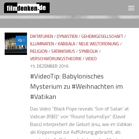
FOLGEN:
Zum Inhalt springen
DIKTATUREN
/
DYNASTIEN
/
GEHEIMGESELLSCHAFT
/
1
ILLUMINATEN
/
KABBALA
/
NEUE WELTORDNUNG
/
RELIGION
/
SATANISMUS
/
SYMBOLIK
/
VERSCHWÖRUNGSTHEORIE
/
VIDEO
15. DEZEMBER 2016
#VideoTip: Babylonisches
Mysterium zu #Weihnachten im
#Vatikan
Das Video “Black Pope reveals ‘Son of Satan’ at
Vatican (R$E)” von “Round SaturnsEye” (David
Bass) interpretiert die Geburt Jesu, wie im Vatikan
als Krippenspiel zur Aufführung gebracht, als