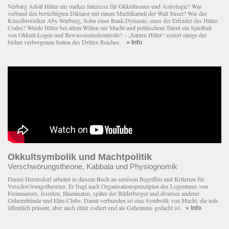
Verbarg Adolf Hitler ein starkes Interesse für Okkultismus und Astrologie? Was
verband den berüchtigten Diktator mit einem Macht­kartell der Wall Street? War der
Kunsthistoriker Aby Warburg, Sohn einer Bank-Dynastie, einer der Erfinder des Hitler-
Codes? Wurde Hitler bei allem Willen zur Macht und politischem Talent ein Spielball
von Okkult-Logen und Bewusstseinskontrolle? – „Saturn Hitler“ seziert einige der
bisher verborgenen Seiten des Dritten Reiches.
» Info
Okkultsymbolik und Machtpolitik
Verschwörungstheorie, Kabbala und Physiognomik
Daniel Hermsdorf arbeitet in diesem Buch an seriösen Begriffen und Kriterien für
Verschwörungstheorien. Er fragt nach Organisationsprinzipien des Logentums von
Freimaurern, Jesuiten, Illuminaten, später der Bilderberger und diverser anderer
Geheimbünde und Elite-Clubs. Damit verbunden ist eine Symbolik von Macht, die teils
öffentlich präsent, aber auch elitär codiert und als Geheimnis gedacht ist.
» Info