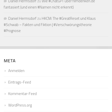
Daniel Hermsdorf
zu
Wie #ChatGPT über filmdenken.de
fantasiert (und einen #Namen nicht erkennt)
Daniel Hermsdorf
zu
HKCM: The #GreatReset und Klaus
#Schwab – Fakten und Fiktion | #Verschwörungstheorie
#Prognose
META
Anmelden
Eintrags-Feed
Kommentar-Feed
WordPress.org