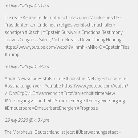
30 July 2026 @ 4:01 am
Die reale Kehrseite der notorisch obszönen Mimik eines US-
Präsidenten, am Ende noch religiös verkitscht nach allem
sonstigen #Kitsch. | #Epstein Survivor's Emotional Testimony
Leaves Congress Silent, Victim Breaks Down During Hearing -
https://www.youtube.com/watch?v=hmhlk4Nkc-Q
#EpsteinFiles
#Trump
30 July 2026 @ 1:28 am
Apollo News: Todesstoß für die #Industrie: Netzagentur bereitet
Abschaltungen vor - YouTube
https://www.youtube.com/watch?
v=DnXEYpQvILE
#Vahrenholt #FritzVahrenholt #Interview
#Versorgungssicherheit #Strom #Energie #Energieversorgung
#Erneuerbare #ErneuerbareEnergien #Prognose
29 July 2026 @ 4:37 pm
The Morpheus: Deutschland ist jetzt #Überwachungsstaat -