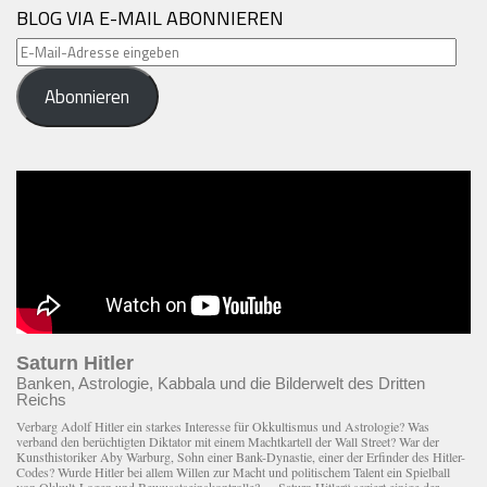
BLOG VIA E-MAIL ABONNIEREN
E-
Mail-
Abonnieren
Adresse
eingeben
Saturn Hitler
Banken, Astrologie, Kabbala und die Bilderwelt des Dritten
Reichs
Verbarg Adolf Hitler ein starkes Interesse für Okkultismus und Astrologie? Was
verband den berüchtigten Diktator mit einem Macht­kartell der Wall Street? War der
Kunsthistoriker Aby Warburg, Sohn einer Bank-Dynastie, einer der Erfinder des Hitler-
Codes? Wurde Hitler bei allem Willen zur Macht und politischem Talent ein Spielball