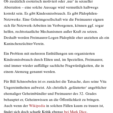
Ob zusätzlich esoterisch motiviert oder ‚nur‘ in sexueller
Aberration – eine solche Aussage wird vermutlich halbwegs
korrekt sein. Es gibt Kindesmissbrauch. Es gibt Pädophilen-
Netzwerke. Eine Geheimgesellschaft wie die Freimaurer eignen
sich für Netzwerk-Arbeiten im Verborgenen, können ggf. sogar
helfen, rechtsstaatliche Mechanismen außer Kraft zu setzen.
Deshalb werden Freimaurer-Logen Pädophile eher anziehen als ein
Kaninchenzüchter-Verein.
Ein Problem mit mehreren Enthüllungen um organisierten
Kindesmissbrauch durch Eliten und, im Speziellen, Freimaurer,
sind immer wieder auffällige sachliche Fragwürdigkeiten, die in
einem Atemzug genannt werden.
Für Bill Schnoebelen ist es zunächst die Tatsache, dass seine Vita
Ungereimtheiten aufweist. Als christlich ‚geläuterter‘ angeblicher
ehemaliger Geheimbündler und Freimaurer des 32. Grades
behauptet er, Geheimwissen an die Öffentlichkeit zu bringen.
Auch wenn der
Wikipedia
in solchen Fällen kaum zu trauen ist,
findet sich doch scharfe Kritik ebenso
bei Mark Dice
.