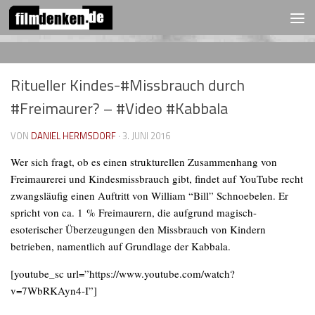
FOLGEN:
Zum Inhalt springen
Ritueller Kindes-#Missbrauch durch
#Freimaurer? – #Video #Kabbala
VON
DANIEL HERMSDORF
·
3. JUNI 2016
Wer sich fragt, ob es einen strukturellen Zusammenhang von
Freimaurerei und Kindesmissbrauch gibt, findet auf YouTube recht
zwangsläufig einen Auftritt von William “Bill” Schnoebelen. Er
spricht von ca. 1 % Freimaurern, die aufgrund magisch-
esoterischer Überzeugungen den Missbrauch von Kindern
betrieben, namentlich auf Grundlage der Kabbala.
[youtube_sc url=”https://www.youtube.com/watch?
v=7WbRKAyn4-I”]