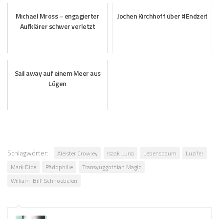
Michael Mross – engagierter
Jochen Kirchhoff über #Endzeit
Aufklärer schwer verletzt
Sail away auf einem Meer aus
Lügen
Schlagwörter:
Aleister Crowley
Isaak Luria
Lebensbaum
Luzifer
Mark Dice
Pädophilie
Transyuggothian Magic
William 'Bill' Schnoebelen