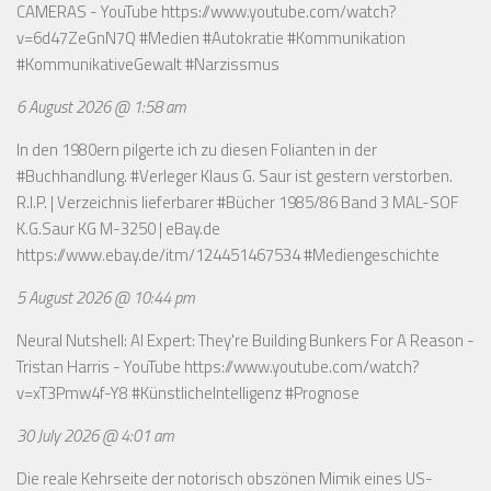
CAMERAS - YouTube
https://www.youtube.com/watch?
v=6d47ZeGnN7Q
#Medien #Autokratie #Kommunikation
#KommunikativeGewalt #Narzissmus
6 August 2026 @ 1:58 am
In den 1980ern pilgerte ich zu diesen Folianten in der
#Buchhandlung. #Verleger Klaus G. Saur ist gestern verstorben.
R.I.P. | Verzeichnis lieferbarer #Bücher 1985/86 Band 3 MAL-SOF
K.G.Saur KG M-3250 | eBay.de
https://www.ebay.de/itm/124451467534
#Mediengeschichte
5 August 2026 @ 10:44 pm
Neural Nutshell: AI Expert: They're Building Bunkers For A Reason -
Tristan Harris - YouTube
https://www.youtube.com/watch?
v=xT3Pmw4f-Y8
#KünstlicheIntelligenz #Prognose
30 July 2026 @ 4:01 am
Die reale Kehrseite der notorisch obszönen Mimik eines US-