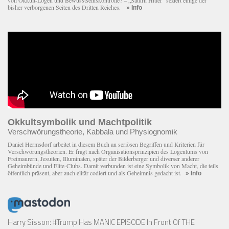
von Okkult-Logen und Bewusstseinskontrolle? – „Saturn Hitler“ seziert einige der
bisher verborgenen Seiten des Dritten Reiches.
» Info
Okkultsymbolik und Machtpolitik
Verschwörungstheorie, Kabbala und Physiognomik
Daniel Hermsdorf arbeitet in diesem Buch an seriösen Begriffen und Kriterien für
Verschwörungstheorien. Er fragt nach Organisationsprinzipien des Logentums von
Freimaurern, Jesuiten, Illuminaten, später der Bilderberger und diverser anderer
Geheimbünde und Elite-Clubs. Damit verbunden ist eine Symbolik von Macht, die teils
öffentlich präsent, aber auch elitär codiert und als Geheimnis gedacht ist.
» Info
Harry Sisson: #Trump Has MANIC EPISODE In Front Of THE