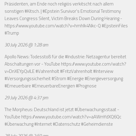
Präsidenten, am Ende noch religiös verkitscht nach allem
sonstigen #Kitsch. | #Epstein Survivor's Emotional Testimony
Leaves Congress Silent, Victim Breaks Down During Hearing -
https://www.youtube.com/watch?v=hmhlk4Nkc-Q
#EpsteinFiles
#Trump
30 July 2026 @ 1:28 am
Apollo News: Todesstoß für die #Industrie: Netzagentur bereitet
Abschaltungen vor - YouTube
https://www.youtube.com/watch?
v=DnXEYpQvILE
#Vahrenholt #FritzVahrenholt #Interview
#Versorgungssicherheit #Strom #Energie #Energieversorgung
#Erneuerbare #ErneuerbareEnergien #Prognose
29 July 2026 @ 4:37 pm
The Morpheus: Deutschland ist jetzt #Überwachungsstaat -
YouTube
https://www.youtube.com/watch?v=aAWmYdXQ6Qc
#Überwachung #Internet #Datenschutz #Geheimdienste
28 July 2026 @ 2:50 am