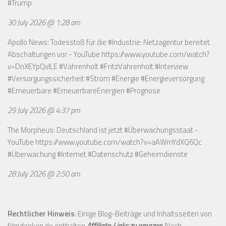
#Trump
30 July 2026 @ 1:28 am
Apollo News: Todesstoß für die #Industrie: Netzagentur bereitet
Abschaltungen vor - YouTube
https://www.youtube.com/watch?
v=DnXEYpQvILE
#Vahrenholt #FritzVahrenholt #Interview
#Versorgungssicherheit #Strom #Energie #Energieversorgung
#Erneuerbare #ErneuerbareEnergien #Prognose
29 July 2026 @ 4:37 pm
The Morpheus: Deutschland ist jetzt #Überwachungsstaat -
YouTube
https://www.youtube.com/watch?v=aAWmYdXQ6Qc
#Überwachung #Internet #Datenschutz #Geheimdienste
28 July 2026 @ 2:50 am
Rechtlicher Hinweis
: Einige Blog-Beiträge und Inhaltsseiten von
filmdenken.de enthalten
Affiliate-Links zu amazon
. Nach