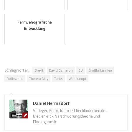
Fernwehografische
Entwicklung
Schlagwörter:
Brexit
David Cameron
EU
Großbritannien
Rothschild
Theresa May
Tories
Wahlkampf
Daniel Hermsdorf
Verleger, Autor, Journalist bei filmdenken.de -
Medienkritik, Verschwörungstheorie und
Physiognomik