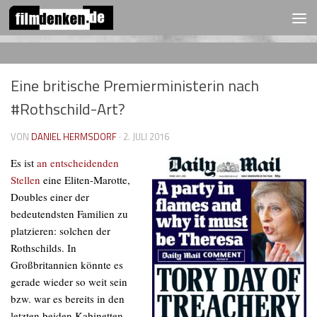
FOLGEN:
Zum Inhalt springen
Eine britische Premierministerin nach
#Rothschild-Art?
VON
DANIEL HERMSDORF
·
2. JULI 2016
Es ist
an entscheidenden
Stellen
eine Eliten-Marotte,
Doubles einer der
bedeutendsten Familien zu
platzieren: solchen der
Rothschilds. In
Großbritannien könnte es
gerade wieder so weit sein
bzw. war es bereits in den
letzten beiden Kabinetten