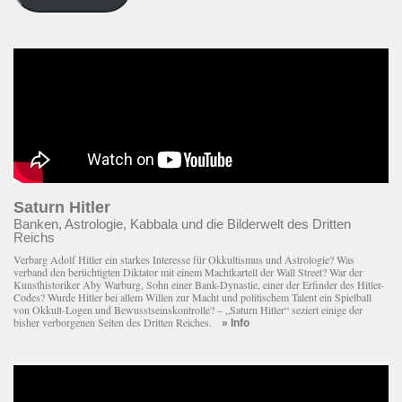
eingeben
Saturn Hitler
Banken, Astrologie, Kabbala und die Bilderwelt des Dritten
Reichs
Verbarg Adolf Hitler ein starkes Interesse für Okkultismus und Astrologie? Was
verband den berüchtigten Diktator mit einem Macht­kartell der Wall Street? War der
Kunsthistoriker Aby Warburg, Sohn einer Bank-Dynastie, einer der Erfinder des Hitler-
Codes? Wurde Hitler bei allem Willen zur Macht und politischem Talent ein Spielball
von Okkult-Logen und Bewusstseinskontrolle? – „Saturn Hitler“ seziert einige der
bisher verborgenen Seiten des Dritten Reiches.
» Info