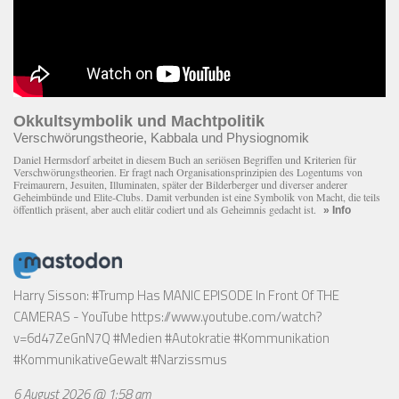
Okkultsymbolik und Machtpolitik
Verschwörungstheorie, Kabbala und Physiognomik
Daniel Hermsdorf arbeitet in diesem Buch an seriösen Begriffen und Kriterien für
Verschwörungstheorien. Er fragt nach Organisationsprinzipien des Logentums von
Freimaurern, Jesuiten, Illuminaten, später der Bilderberger und diverser anderer
Geheimbünde und Elite-Clubs. Damit verbunden ist eine Symbolik von Macht, die teils
öffentlich präsent, aber auch elitär codiert und als Geheimnis gedacht ist.
» Info
Harry Sisson: #Trump Has MANIC EPISODE In Front Of THE
CAMERAS - YouTube
https://www.youtube.com/watch?
v=6d47ZeGnN7Q
#Medien #Autokratie #Kommunikation
#KommunikativeGewalt #Narzissmus
6 August 2026 @ 1:58 am