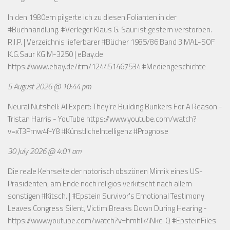
In den 1980ern pilgerte ich zu diesen Folianten in der
#Buchhandlung. #Verleger Klaus G. Saur ist gestern verstorben.
R.I.P. | Verzeichnis lieferbarer #Bücher 1985/86 Band 3 MAL-SOF
K.G.Saur KG M-3250 | eBay.de
https://www.ebay.de/itm/124451467534
#Mediengeschichte
5 August 2026 @ 10:44 pm
Neural Nutshell: AI Expert: They're Building Bunkers For A Reason -
Tristan Harris - YouTube
https://www.youtube.com/watch?
v=xT3Pmw4f-Y8
#KünstlicheIntelligenz #Prognose
30 July 2026 @ 4:01 am
Die reale Kehrseite der notorisch obszönen Mimik eines US-
Präsidenten, am Ende noch religiös verkitscht nach allem
sonstigen #Kitsch. | #Epstein Survivor's Emotional Testimony
Leaves Congress Silent, Victim Breaks Down During Hearing -
https://www.youtube.com/watch?v=hmhlk4Nkc-Q
#EpsteinFiles