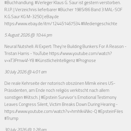
#Buchhandlung. #Verleger Klaus G. Saur ist gestern verstorben.
R.I.P. | Verzeichnis lieferbarer #Bücher 1985/86 Band 3 MAL-SOF
K.G.Saur KG M-3250 | eBay.de
https://www.ebay.de/itm/124451467534
#Mediengeschichte
5 August 2026 @ 10:44 pm
Neural Nutshell: AI Expert: They're Building Bunkers For A Reason -
Tristan Harris - YouTube
https://www.youtube.com/watch?
v=xT3Pmw4f-Y8
#KünstlicheIntelligenz #Prognose
30 July 2026 @ 4:01 am
Die reale Kehrseite der notorisch obszönen Mimik eines US-
Präsidenten, am Ende noch religiös verkitscht nach allem
sonstigen #Kitsch. | #Epstein Survivor's Emotional Testimony
Leaves Congress Silent, Victim Breaks Down During Hearing -
https://www.youtube.com/watch?v=hmhlk4Nkc-Q
#EpsteinFiles
#Trump
30 July 2026 @ 1:28 am