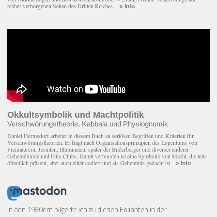
bisher verborgenen Seiten des Dritten Reiches.
» Info
Okkultsymbolik und Machtpolitik
Verschwörungstheorie, Kabbala und Physiognomik
Daniel Hermsdorf arbeitet in diesem Buch an seriösen Begriffen und Kriterien für
Verschwörungstheorien. Er fragt nach Organisationsprinzipien des Logentums von
Freimaurern, Jesuiten, Illuminaten, später der Bilderberger und diverser anderer
Geheimbünde und Elite-Clubs. Damit verbunden ist eine Symbolik von Macht, die teils
öffentlich präsent, aber auch elitär codiert und als Geheimnis gedacht ist.
» Info
In den 1980ern pilgerte ich zu diesen Folianten in der