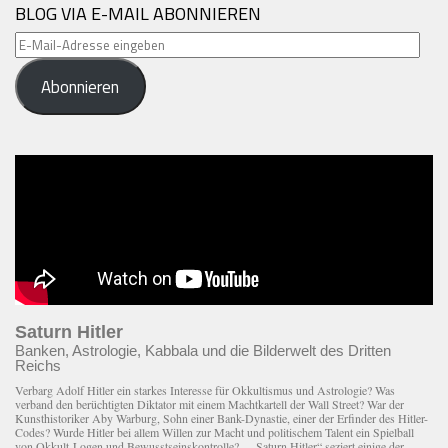
BLOG VIA E-MAIL ABONNIEREN
E-
Mail-
Abonnieren
Adresse
eingeben
Saturn Hitler
Banken, Astrologie, Kabbala und die Bilderwelt des Dritten
Reichs
Verbarg Adolf Hitler ein starkes Interesse für Okkultismus und Astrologie? Was
verband den berüchtigten Diktator mit einem Macht­kartell der Wall Street? War der
Kunsthistoriker Aby Warburg, Sohn einer Bank-Dynastie, einer der Erfinder des Hitler-
Codes? Wurde Hitler bei allem Willen zur Macht und politischem Talent ein Spielball
von Okkult-Logen und Bewusstseinskontrolle? – „Saturn Hitler“ seziert einige der