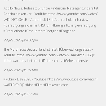
Apollo News: Todesstoß für die #Industrie: Netzagentur bereitet
Abschaltungen vor - YouTube
https://www.youtube.com/watch?
v=DnXEYpQvILE
#Vahrenholt #FritzVahrenholt #Interview
#Versorgungssicherheit #Strom #Energie #Energieversorgung
#Erneuerbare #ErneuerbareEnergien #Prognose
29 July 2026 @ 4:37 pm
The Morpheus: Deutschland ist jetzt #Überwachungsstaat -
YouTube
https://www.youtube.com/watch?v=aAWmYdXQ6Qc
#Überwachung #Internet #Datenschutz #Geheimdienste
28 July 2026 @ 2:50 am
#Kubrick Day 2026 - YouTube
https://www.youtube.com/watch?
v=dFJIBsTaOj8
#Kino #Film #Filmgeschichte
28 July 2026 @ 2:41 am