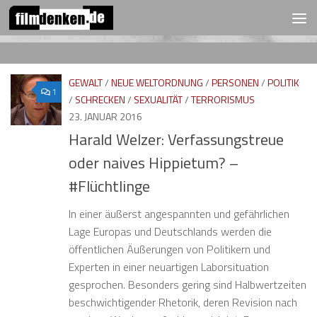
FOLGEN:
Zum Inhalt springen
GEWALT
/
NEUE WELTORDNUNG
/
PERSONEN
/
POLITIK
1
/
SCHRECKEN
/
SEXUALITÄT
/
TERRORISMUS
23. JANUAR 2016
Harald Welzer: Verfassungstreue
oder naives Hippietum? –
#Flüchtlinge
In einer äußerst angespannten und gefährlichen
Lage Europas und Deutschlands werden die
öffentlichen Äußerungen von Politikern und
Experten in einer neuartigen Laborsituation
gesprochen. Besonders gering sind Halbwertzeiten
beschwichtigender Rhetorik, deren Revision nach