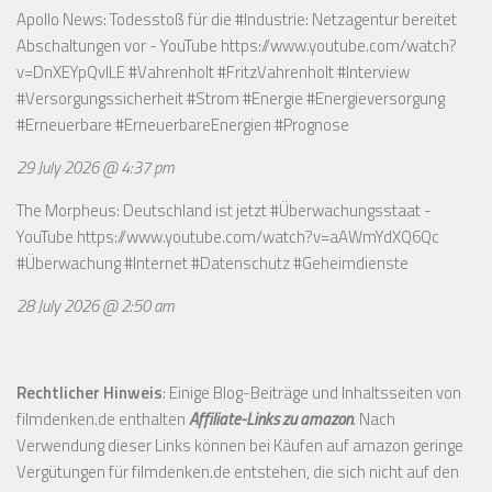
Apollo News: Todesstoß für die #Industrie: Netzagentur bereitet
Abschaltungen vor - YouTube
https://www.youtube.com/watch?
v=DnXEYpQvILE
#Vahrenholt #FritzVahrenholt #Interview
#Versorgungssicherheit #Strom #Energie #Energieversorgung
#Erneuerbare #ErneuerbareEnergien #Prognose
29 July 2026 @ 4:37 pm
The Morpheus: Deutschland ist jetzt #Überwachungsstaat -
YouTube
https://www.youtube.com/watch?v=aAWmYdXQ6Qc
#Überwachung #Internet #Datenschutz #Geheimdienste
28 July 2026 @ 2:50 am
Rechtlicher Hinweis
: Einige Blog-Beiträge und Inhaltsseiten von
filmdenken.de enthalten
Affiliate-Links zu amazon
. Nach
Verwendung dieser Links können bei Käufen auf amazon geringe
Vergütungen für filmdenken.de entstehen, die sich nicht auf den