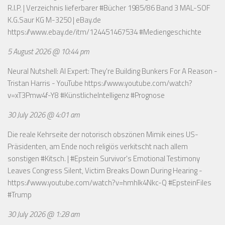
R.I.P. | Verzeichnis lieferbarer #Bücher 1985/86 Band 3 MAL-SOF
K.G.Saur KG M-3250 | eBay.de
https://www.ebay.de/itm/124451467534
#Mediengeschichte
5 August 2026 @ 10:44 pm
Neural Nutshell: AI Expert: They're Building Bunkers For A Reason -
Tristan Harris - YouTube
https://www.youtube.com/watch?
v=xT3Pmw4f-Y8
#KünstlicheIntelligenz #Prognose
30 July 2026 @ 4:01 am
Die reale Kehrseite der notorisch obszönen Mimik eines US-
Präsidenten, am Ende noch religiös verkitscht nach allem
sonstigen #Kitsch. | #Epstein Survivor's Emotional Testimony
Leaves Congress Silent, Victim Breaks Down During Hearing -
https://www.youtube.com/watch?v=hmhlk4Nkc-Q
#EpsteinFiles
#Trump
30 July 2026 @ 1:28 am