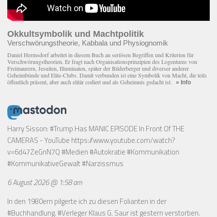
Okkultsymbolik und Machtpolitik
Verschwörungstheorie, Kabbala und Physiognomik
Daniel Hermsdorf arbeitet in diesem Buch an seriösen Begriffen und Kriterien für
Verschwörungstheorien. Er fragt nach Organisationsprinzipien des Logentums von
Freimaurern, Jesuiten, Illuminaten, später der Bilderberger und diverser anderer
Geheimbünde und Elite-Clubs. Damit verbunden ist eine Symbolik von Macht, die teils
öffentlich präsent, aber auch elitär codiert und als Geheimnis gedacht ist.
» Info
Harry Sisson: #Trump Has MANIC EPISODE In Front Of THE
CAMERAS - YouTube
https://www.youtube.com/watch?
v=6d47ZeGnN7Q
#Medien #Autokratie #Kommunikation
#KommunikativeGewalt #Narzissmus
6 August 2026 @ 1:58 am
In den 1980ern pilgerte ich zu diesen Folianten in der
#Buchhandlung. #Verleger Klaus G. Saur ist gestern verstorben.