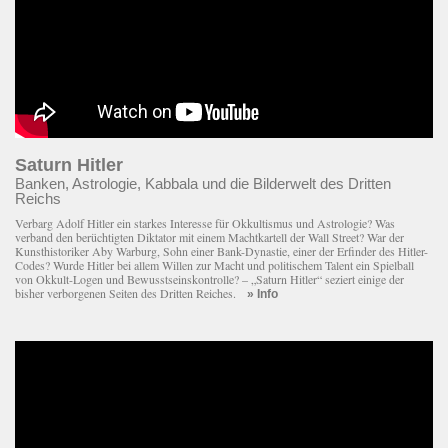
Saturn Hitler
Banken, Astrologie, Kabbala und die Bilderwelt des Dritten
Reichs
Verbarg Adolf Hitler ein starkes Interesse für Okkultismus und Astrologie? Was
verband den berüchtigten Diktator mit einem Macht­kartell der Wall Street? War der
Kunsthistoriker Aby Warburg, Sohn einer Bank-Dynastie, einer der Erfinder des Hitler-
Codes? Wurde Hitler bei allem Willen zur Macht und politischem Talent ein Spielball
von Okkult-Logen und Bewusstseinskontrolle? – „Saturn Hitler“ seziert einige der
bisher verborgenen Seiten des Dritten Reiches.
» Info