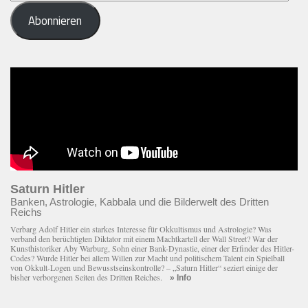
Mail-
Abonnieren
Adresse
eingeben
Saturn Hitler
Banken, Astrologie, Kabbala und die Bilderwelt des Dritten
Reichs
Verbarg Adolf Hitler ein starkes Interesse für Okkultismus und Astrologie? Was
verband den berüchtigten Diktator mit einem Macht­kartell der Wall Street? War der
Kunsthistoriker Aby Warburg, Sohn einer Bank-Dynastie, einer der Erfinder des Hitler-
Codes? Wurde Hitler bei allem Willen zur Macht und politischem Talent ein Spielball
von Okkult-Logen und Bewusstseinskontrolle? – „Saturn Hitler“ seziert einige der
bisher verborgenen Seiten des Dritten Reiches.
» Info