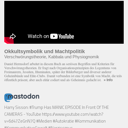
Okkultsymbolik und Machtpolitik
Verschwörungstheorie, Kabbala und Physiognomik
Daniel Hermsdorf arbeitet in diesem Buch an seriösen Begriffen und Kriterien für
Verschwörungstheorien. Er fragt nach Organisationsprinzipien des Logentums von
Freimaurern, Jesuiten, Illuminaten, später der Bilderberger und diverser anderer
Geheimbünde und Elite-Clubs. Damit verbunden ist eine Symbolik von Macht, die teils
öffentlich präsent, aber auch elitär codiert und als Geheimnis gedacht ist.
» Info
Harry Sisson: #Trump Has MANIC EPISODE In Front Of THE
CAMERAS - YouTube
https://www.youtube.com/watch?
v=6d47ZeGnN7Q
#Medien #Autokratie #Kommunikation
#KommunikativeGewalt #Narzissmus