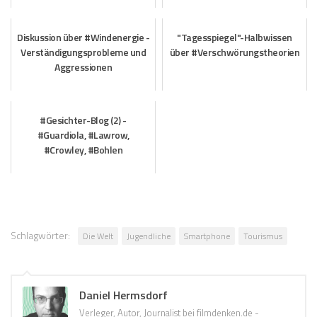
Diskussion über #Windenergie -
"Tagesspiegel"-Halbwissen
Verständigungsprobleme und
über #Verschwörungstheorien
Aggressionen
#Gesichter-Blog (2) -
#Guardiola, #Lawrow,
#Crowley, #Bohlen
Schlagwörter:
Die Welt
Jugendliche
Smartphone
Tourismus
Daniel Hermsdorf
Verleger, Autor, Journalist bei filmdenken.de -