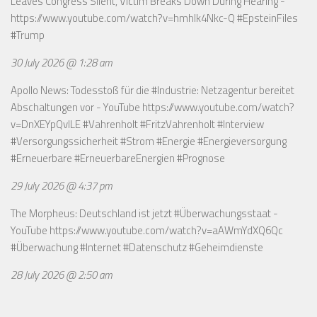
Leaves Congress Silent, Victim Breaks Down During Hearing -
https://www.youtube.com/watch?v=hmhlk4Nkc-Q
#EpsteinFiles
#Trump
30 July 2026 @ 1:28 am
Apollo News: Todesstoß für die #Industrie: Netzagentur bereitet
Abschaltungen vor - YouTube
https://www.youtube.com/watch?
v=DnXEYpQvILE
#Vahrenholt #FritzVahrenholt #Interview
#Versorgungssicherheit #Strom #Energie #Energieversorgung
#Erneuerbare #ErneuerbareEnergien #Prognose
29 July 2026 @ 4:37 pm
The Morpheus: Deutschland ist jetzt #Überwachungsstaat -
YouTube
https://www.youtube.com/watch?v=aAWmYdXQ6Qc
#Überwachung #Internet #Datenschutz #Geheimdienste
28 July 2026 @ 2:50 am