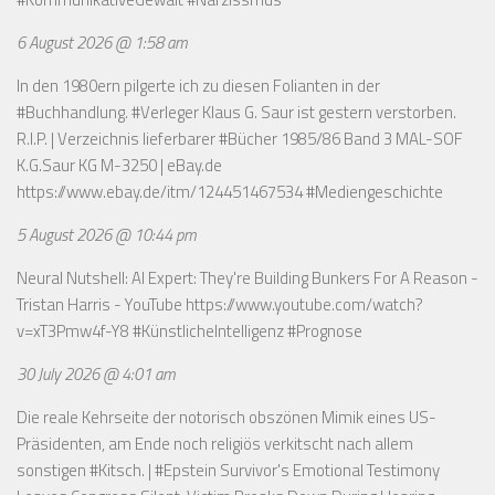
6 August 2026 @ 1:58 am
In den 1980ern pilgerte ich zu diesen Folianten in der
#Buchhandlung. #Verleger Klaus G. Saur ist gestern verstorben.
R.I.P. | Verzeichnis lieferbarer #Bücher 1985/86 Band 3 MAL-SOF
K.G.Saur KG M-3250 | eBay.de
https://www.ebay.de/itm/124451467534
#Mediengeschichte
5 August 2026 @ 10:44 pm
Neural Nutshell: AI Expert: They're Building Bunkers For A Reason -
Tristan Harris - YouTube
https://www.youtube.com/watch?
v=xT3Pmw4f-Y8
#KünstlicheIntelligenz #Prognose
30 July 2026 @ 4:01 am
Die reale Kehrseite der notorisch obszönen Mimik eines US-
Präsidenten, am Ende noch religiös verkitscht nach allem
sonstigen #Kitsch. | #Epstein Survivor's Emotional Testimony