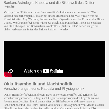
Banken, Astrologie, Kabbala und die Bilderwelt des Dritten
Reichs
Verbarg Adolf Hitler ein starkes Interesse für Okkultismus und Astrologie? Was
verband den berüchtigten Diktator mit einem Macht­kartell der Wall Street? War der
Kunsthistoriker Aby Warburg, Sohn einer Bank-Dynastie, einer der Erfinder des Hitler-
Codes? Wurde Hitler bei allem Willen zur Macht und politischem Talent ein Spielball
von Okkult-Logen und Bewusstseinskontrolle? – „Saturn Hitler“ seziert einige der
bisher verborgenen Seiten des Dritten Reiches.
» Info
Okkultsymbolik und Machtpolitik
Verschwörungstheorie, Kabbala und Physiognomik
Daniel Hermsdorf arbeitet in diesem Buch an seriösen Begriffen und Kriterien für
Verschwörungstheorien. Er fragt nach Organisationsprinzipien des Logentums von
Freimaurern, Jesuiten, Illuminaten, später der Bilderberger und diverser anderer
Geheimbünde und Elite-Clubs. Damit verbunden ist eine Symbolik von Macht, die teils
öffentlich präsent, aber auch elitär codiert und als Geheimnis gedacht ist.
» Info