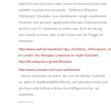
Hyde Park auf. Diese aus roten, blauen (Freimaurerfarben) und
violetten (royal phoenician purple – Synthese) Ölfässern
(Ölstandard, Ölzeitalter usw.) bestehende riesige unvollendete
Pyramide oder genauer ägyptischen Mastaba (Todessymbolik)
wird bis zum 23. September zu sehen sein. Auch der Bezug
von rotweiß und blau, also zu den Farben der US-Flagge ist
erkennbar.
https://www.welt.de/newsticker/dpa_nt/infoline_nt/boulevard_nt
in-London-The-Mastaba-schwimmt-im-Hyde-Park.html
https://de.wikipedia.org/wiki/Mastaba
https://www.youtube.com/user/swilliamism
– Diesen Kanal kann ich jedem, der sich mit okkulter Symbolik,
vor allem im Stadtbild BABYLONonds, auf aufschlussreiche und
durchaus unterhaltsame Weise beschäftigen möchte, nur
empfehlen.
Antworten