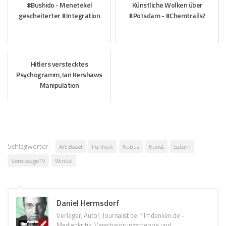
#Bushido - Menetekel
Künstliche Wolken über
gescheiterter #Integration
#Potsdam - #Chemtrails?
Hitlers verstecktes
Psychogramm, Ian Kershaws
Manipulation
Schlagwörter:
Art Basel
Fünfeck
Kubus
Kunst
Saturn
VernissageTV
Winkel
Daniel Hermsdorf
Verleger, Autor, Journalist bei filmdenken.de -
Medienkritik, Verschwörungstheorie und