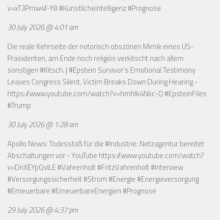
v=xT3Pmw4f-Y8
#KünstlicheIntelligenz #Prognose
30 July 2026 @ 4:01 am
Die reale Kehrseite der notorisch obszönen Mimik eines US-
Präsidenten, am Ende noch religiös verkitscht nach allem
sonstigen #Kitsch. | #Epstein Survivor's Emotional Testimony
Leaves Congress Silent, Victim Breaks Down During Hearing -
https://www.youtube.com/watch?v=hmhlk4Nkc-Q
#EpsteinFiles
#Trump
30 July 2026 @ 1:28 am
Apollo News: Todesstoß für die #Industrie: Netzagentur bereitet
Abschaltungen vor - YouTube
https://www.youtube.com/watch?
v=DnXEYpQvILE
#Vahrenholt #FritzVahrenholt #Interview
#Versorgungssicherheit #Strom #Energie #Energieversorgung
#Erneuerbare #ErneuerbareEnergien #Prognose
29 July 2026 @ 4:37 pm