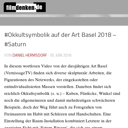
FOLGEN:
Zum Inhalt springen
#Okkultsymbolik auf der Art Basel 2018 –
#Saturn
VON
DANIEL HERMSDORF
·
30. JUNI 2018
In diesem wortlosen Video von der diesjährigen Art Basel
(VernissageTV) finden sich diverse skulpturale Arbeiten, die
Figurationen des Netzwerks, der eingekastelten oder
entindividualisierten Massen vorstellen. Daneben findet sich
reichlich Okkultsymbolik (s. u.) – Kuben, Fünfecke, Winkel sind
noch die allgemeineren und damit mehrdeutigen schwächeren
Beispiele, doch der Weg führt auch zu Fotografien von
Freimaurern im Habit mit Schürzen und Handschuhen. Eine
Einstellung der Raum-Installation kombiniert Letztere in der
gezeigten Sicht mit ‘Saturn-Ringen’, die sich aus einem