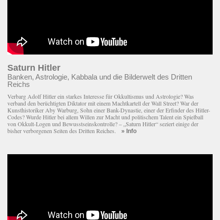
Saturn Hitler
Banken, Astrologie, Kabbala und die Bilderwelt des Dritten
Reichs
Verbarg Adolf Hitler ein starkes Interesse für Okkultismus und Astrologie? Was
verband den berüchtigten Diktator mit einem Macht­kartell der Wall Street? War der
Kunsthistoriker Aby Warburg, Sohn einer Bank-Dynastie, einer der Erfinder des Hitler-
Codes? Wurde Hitler bei allem Willen zur Macht und politischem Talent ein Spielball
von Okkult-Logen und Bewusstseinskontrolle? – „Saturn Hitler“ seziert einige der
bisher verborgenen Seiten des Dritten Reiches.
» Info