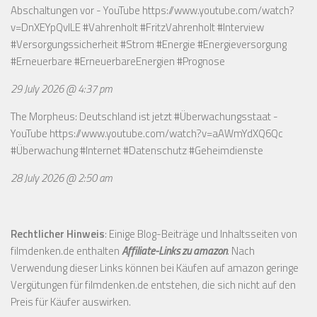
Abschaltungen vor - YouTube
https://www.youtube.com/watch?
v=DnXEYpQvILE
#Vahrenholt #FritzVahrenholt #Interview
#Versorgungssicherheit #Strom #Energie #Energieversorgung
#Erneuerbare #ErneuerbareEnergien #Prognose
29 July 2026 @ 4:37 pm
The Morpheus: Deutschland ist jetzt #Überwachungsstaat -
YouTube
https://www.youtube.com/watch?v=aAWmYdXQ6Qc
#Überwachung #Internet #Datenschutz #Geheimdienste
28 July 2026 @ 2:50 am
Rechtlicher Hinweis
: Einige Blog-Beiträge und Inhaltsseiten von
filmdenken.de enthalten
Affiliate-Links zu amazon
. Nach
Verwendung dieser Links können bei Käufen auf amazon geringe
Vergütungen für filmdenken.de entstehen, die sich nicht auf den
Preis für Käufer auswirken.