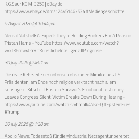
K.G.Saur KG M-3250 | eBay.de
https://www.ebay.de/itm/124451467534
#Mediengeschichte
5 August 2026 @ 10:44 pm
Neural Nutshell: AI Expert: They're Building Bunkers For A Reason -
Tristan Harris - YouTube
https://www.youtube.com/watch?
v=xT3Pmw4f-Y8
#KünstlicheIntelligenz #Prognose
30 July 2026 @ 4:01 am
Die reale Kehrseite der notorisch obszönen Mimik eines US-
Präsidenten, am Ende noch religiös verkitscht nach allem
sonstigen #Kitsch. | #Epstein Survivor's Emotional Testimony
Leaves Congress Silent, Victim Breaks Down During Hearing -
https://www.youtube.com/watch?v=hmhlk4Nkc-Q
#EpsteinFiles
#Trump
30 July 2026 @ 1:28 am
Apollo News: Todesstoß für die #Industrie: Netzagentur bereitet