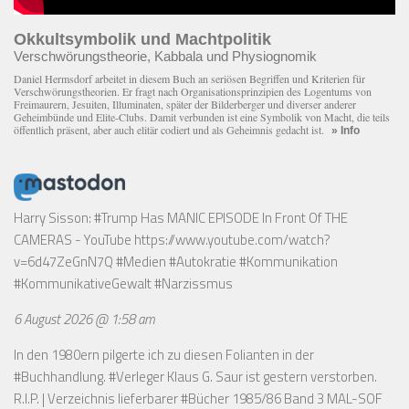
Okkultsymbolik und Machtpolitik
Verschwörungstheorie, Kabbala und Physiognomik
Daniel Hermsdorf arbeitet in diesem Buch an seriösen Begriffen und Kriterien für
Verschwörungstheorien. Er fragt nach Organisationsprinzipien des Logentums von
Freimaurern, Jesuiten, Illuminaten, später der Bilderberger und diverser anderer
Geheimbünde und Elite-Clubs. Damit verbunden ist eine Symbolik von Macht, die teils
öffentlich präsent, aber auch elitär codiert und als Geheimnis gedacht ist.
» Info
Harry Sisson: #Trump Has MANIC EPISODE In Front Of THE
CAMERAS - YouTube
https://www.youtube.com/watch?
v=6d47ZeGnN7Q
#Medien #Autokratie #Kommunikation
#KommunikativeGewalt #Narzissmus
6 August 2026 @ 1:58 am
In den 1980ern pilgerte ich zu diesen Folianten in der
#Buchhandlung. #Verleger Klaus G. Saur ist gestern verstorben.
R.I.P. | Verzeichnis lieferbarer #Bücher 1985/86 Band 3 MAL-SOF