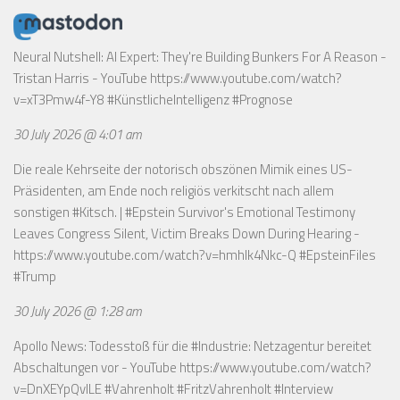
Neural Nutshell: AI Expert: They're Building Bunkers For A Reason -
Tristan Harris - YouTube
https://www.youtube.com/watch?
v=xT3Pmw4f-Y8
#KünstlicheIntelligenz #Prognose
30 July 2026 @ 4:01 am
Die reale Kehrseite der notorisch obszönen Mimik eines US-
Präsidenten, am Ende noch religiös verkitscht nach allem
sonstigen #Kitsch. | #Epstein Survivor's Emotional Testimony
Leaves Congress Silent, Victim Breaks Down During Hearing -
https://www.youtube.com/watch?v=hmhlk4Nkc-Q
#EpsteinFiles
#Trump
30 July 2026 @ 1:28 am
Apollo News: Todesstoß für die #Industrie: Netzagentur bereitet
Abschaltungen vor - YouTube
https://www.youtube.com/watch?
v=DnXEYpQvILE
#Vahrenholt #FritzVahrenholt #Interview