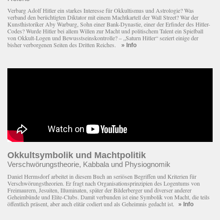
Verbarg Adolf Hitler ein starkes Interesse für Okkultismus und Astrologie? Was
verband den berüchtigten Diktator mit einem Macht­kartell der Wall Street? War der
Kunsthistoriker Aby Warburg, Sohn einer Bank-Dynastie, einer der Erfinder des Hitler-
Codes? Wurde Hitler bei allem Willen zur Macht und politischem Talent ein Spielball
von Okkult-Logen und Bewusstseinskontrolle? – „Saturn Hitler“ seziert einige der
bisher verborgenen Seiten des Dritten Reiches.
» Info
Okkultsymbolik und Machtpolitik
Verschwörungstheorie, Kabbala und Physiognomik
Daniel Hermsdorf arbeitet in diesem Buch an seriösen Begriffen und Kriterien für
Verschwörungstheorien. Er fragt nach Organisationsprinzipien des Logentums von
Freimaurern, Jesuiten, Illuminaten, später der Bilderberger und diverser anderer
Geheimbünde und Elite-Clubs. Damit verbunden ist eine Symbolik von Macht, die teils
öffentlich präsent, aber auch elitär codiert und als Geheimnis gedacht ist.
» Info