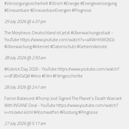
#Versorgungssicherheit #Strom #Energie #Energieversorgung
#Erneuerbare #ErneuerbareEnergien #Prognose
29 July 2026 @ 4:37 pm
The Morpheus: Deutschland ist jetzt #Überwachungsstaat -
YouTube
https://www.youtube.com/watch?v=aAWmYdXQ6Qc
#Überwachung #Internet #Datenschutz #Geheimdienste
28 July 2026 @ 2:50 am
#Kubrick Day 2026 - YouTube
https://www.youtube.com/watch?
v=dFJIBsTaOj8
#Kino #Film #Filmgeschichte
28 July 2026 @ 2:41 am
Farron Balanced: #Trump Just Signed The Planet’s Death Warrant
With INSANE Deal - YouTube
https://www.youtube.com/watch?
v=mLlwIvc4UmI
#Atomwaffen #Rüstung #Prognose
27 July 2026 @ 5:17 am