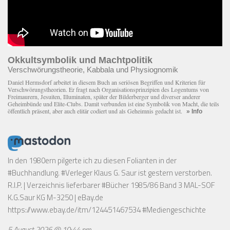
Okkultsymbolik und Machtpolitik
Verschwörungstheorie, Kabbala und Physiognomik
Daniel Hermsdorf arbeitet in diesem Buch an seriösen Begriffen und Kriterien für
Verschwörungstheorien. Er fragt nach Organisationsprinzipien des Logentums von
Freimaurern, Jesuiten, Illuminaten, später der Bilderberger und diverser anderer
Geheimbünde und Elite-Clubs. Damit verbunden ist eine Symbolik von Macht, die teils
öffentlich präsent, aber auch elitär codiert und als Geheimnis gedacht ist.
» Info
In den 1980ern pilgerte ich zu diesen Folianten in der
#Buchhandlung. #Verleger Klaus G. Saur ist gestern verstorben.
R.I.P. | Verzeichnis lieferbarer #Bücher 1985/86 Band 3 MAL-SOF
K.G.Saur KG M-3250 | eBay.de
https://www.ebay.de/itm/124451467534
#Mediengeschichte
5 August 2026 @ 10:44 pm