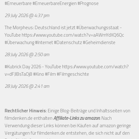
#Erneuerbare #ErneuerbareEnergien #Prognose
29 July 2026 @ 4:37 pm
The Morpheus: Deutschland ist jetzt #Überwachungsstaat -
YouTube
https://www.youtube.com/watch?v=aAWmYdXQ6Qc
#Überwachung #Internet #Datenschutz #Geheimdienste
28 July 2026 @ 2:50 am
#Kubrick Day 2026 - YouTube
https://www.youtube.com/watch?
v=dFJIBsTaOj8
#Kino #Film #Filmgeschichte
28 July 2026 @ 2:41 am
Rechtlicher Hinweis
: Einige Blog-Beiträge und Inhaltsseiten von
filmdenken.de enthalten
Affiliate-Links zu amazon
. Nach
Verwendung dieser Links können bei Käufen auf amazon geringe
Vergütungen für filmdenken.de entstehen, die sich nicht auf den