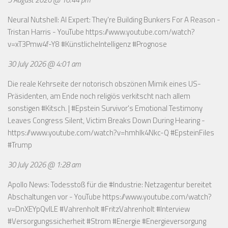
Neural Nutshell: AI Expert: They're Building Bunkers For A Reason -
Tristan Harris - YouTube
https://www.youtube.com/watch?
v=xT3Pmw4f-Y8
#KünstlicheIntelligenz #Prognose
30 July 2026 @ 4:01 am
Die reale Kehrseite der notorisch obszönen Mimik eines US-
Präsidenten, am Ende noch religiös verkitscht nach allem
sonstigen #Kitsch. | #Epstein Survivor's Emotional Testimony
Leaves Congress Silent, Victim Breaks Down During Hearing -
https://www.youtube.com/watch?v=hmhlk4Nkc-Q
#EpsteinFiles
#Trump
30 July 2026 @ 1:28 am
Apollo News: Todesstoß für die #Industrie: Netzagentur bereitet
Abschaltungen vor - YouTube
https://www.youtube.com/watch?
v=DnXEYpQvILE
#Vahrenholt #FritzVahrenholt #Interview
#Versorgungssicherheit #Strom #Energie #Energieversorgung