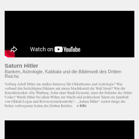
Saturn Hitler
Banken, Astrologie, Kabbala und die Bilderwelt des Dritten
Reichs
Verbarg Adolf Hitler ein starkes Interesse für Okkultismus und Astrologie? Was
verband den berüchtigten Diktator mit einem Macht­kartell der Wall Street? War der
Kunsthistoriker Aby Warburg, Sohn einer Bank-Dynastie, einer der Erfinder des Hitler-
Codes? Wurde Hitler bei allem Willen zur Macht und politischem Talent ein Spielball
von Okkult-Logen und Bewusstseinskontrolle? – „Saturn Hitler“ seziert einige der
bisher verborgenen Seiten des Dritten Reiches.
» Info